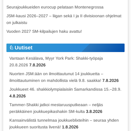
Seurajoukkueiden eurocup pelataan Montenegrossa
JSM-kausi 2026–2027 – liigan sekä I ja II divisioonan ohjelmat
on julkaistu
Vuoden 2027 SM-kilpailujen haku avattu!
Uutiset
Vantaan Kesälava, Myyr York Park: Shakki-työpaja
20.8.2026
7.8.2026
Nuorten JSM:ään on ilmoittautunut 14 joukkuetta –
ilmoittautuminen on mahdollista vielä 9.8. saakka!
7.8.2026
Joukkueet 46. shakkiolympialaisiin Samarkandissa 15.–28.9.
4.8.2026
Tammer-Shakki jatkoi mestaruusputkeaan – neljäs
peräkkäinen joukkuepikashakin SM-kulta
3.8.2026
Kansainvälistä tunnelmaa joukkueblixteihin – seuraa yhden
joukkueen suoritusta livenä!
1.8.2026