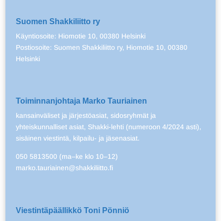
Suomen Shakkiliitto ry
Käyntiosoite: Hiomotie 10, 00380 Helsinki
Postiosoite: Suomen Shakkiliitto ry, Hiomotie 10, 00380
Helsinki
Toiminnanjohtaja Marko Tauriainen
kansainväliset ja järjestöasiat, sidosryhmät ja
yhteiskunnalliset asiat, Shakki-lehti (numeroon 4/2024 asti),
sisäinen viestintä, kilpailu- ja jäsenasiat.
050 5813500 (ma–ke klo 10–12)
marko.tauriainen@shakkiliitto.fi
Viestintäpäällikkö Toni Pönniö