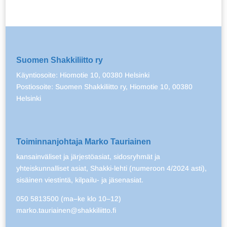
Suomen Shakkiliitto ry
Käyntiosoite: Hiomotie 10, 00380 Helsinki
Postiosoite: Suomen Shakkiliitto ry, Hiomotie 10, 00380
Helsinki
Toiminnanjohtaja Marko Tauriainen
kansainväliset ja järjestöasiat, sidosryhmät ja
yhteiskunnalliset asiat, Shakki-lehti (numeroon 4/2024 asti),
sisäinen viestintä, kilpailu- ja jäsenasiat.
050 5813500 (ma–ke klo 10–12)
marko.tauriainen@shakkiliitto.fi