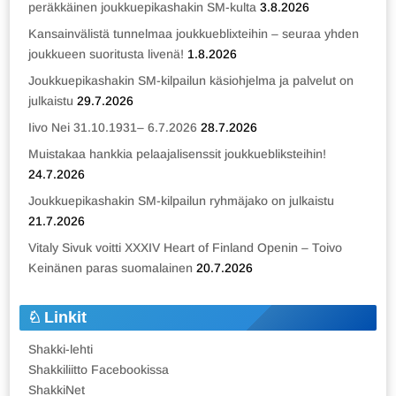
peräkkäinen joukkuepikashakin SM-kulta
3.8.2026
Kansainvälistä tunnelmaa joukkueblixteihin – seuraa yhden
joukkueen suoritusta livenä!
1.8.2026
Joukkuepikashakin SM-kilpailun käsiohjelma ja palvelut on
julkaistu
29.7.2026
Iivo Nei 31.10.1931– 6.7.2026
28.7.2026
Muistakaa hankkia pelaajalisenssit joukkuebliksteihin!
24.7.2026
Joukkuepikashakin SM-kilpailun ryhmäjako on julkaistu
21.7.2026
Vitaly Sivuk voitti XXXIV Heart of Finland Openin – Toivo
Keinänen paras suomalainen
20.7.2026
Linkit
Shakki-lehti
Shakkiliitto Facebookissa
ShakkiNet