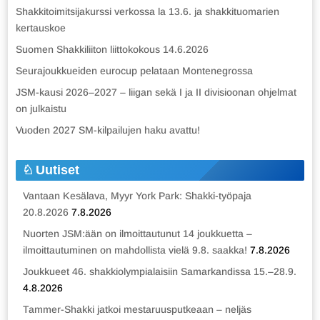
Shakkitoimitsijakurssi verkossa la 13.6. ja shakkituomarien
kertauskoe
Suomen Shakkiliiton liittokokous 14.6.2026
Seurajoukkueiden eurocup pelataan Montenegrossa
JSM-kausi 2026–2027 – liigan sekä I ja II divisioonan ohjelmat
on julkaistu
Vuoden 2027 SM-kilpailujen haku avattu!
Uutiset
Vantaan Kesälava, Myyr York Park: Shakki-työpaja
20.8.2026
7.8.2026
Nuorten JSM:ään on ilmoittautunut 14 joukkuetta –
ilmoittautuminen on mahdollista vielä 9.8. saakka!
7.8.2026
Joukkueet 46. shakkiolympialaisiin Samarkandissa 15.–28.9.
4.8.2026
Tammer-Shakki jatkoi mestaruusputkeaan – neljäs