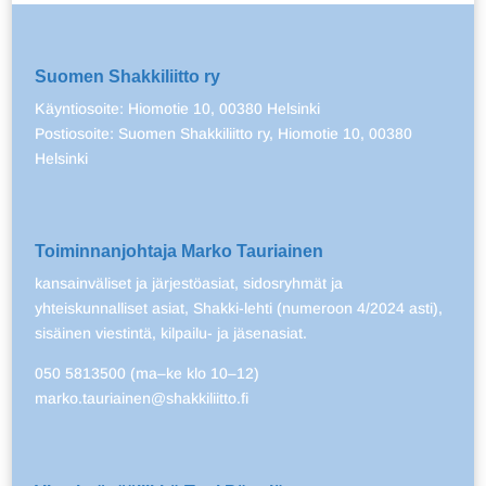
Suomen Shakkiliitto ry
Käyntiosoite: Hiomotie 10, 00380 Helsinki
Postiosoite: Suomen Shakkiliitto ry, Hiomotie 10, 00380
Helsinki
Toiminnanjohtaja Marko Tauriainen
kansainväliset ja järjestöasiat, sidosryhmät ja
yhteiskunnalliset asiat, Shakki-lehti (numeroon 4/2024 asti),
sisäinen viestintä, kilpailu- ja jäsenasiat.
050 5813500 (ma–ke klo 10–12)
marko.tauriainen@shakkiliitto.fi