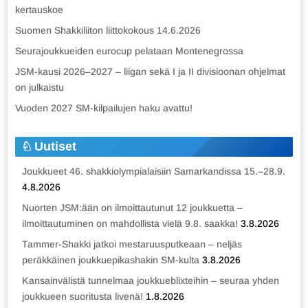
kertauskoe
Suomen Shakkiliiton liittokokous 14.6.2026
Seurajoukkueiden eurocup pelataan Montenegrossa
JSM-kausi 2026–2027 – liigan sekä I ja II divisioonan ohjelmat
on julkaistu
Vuoden 2027 SM-kilpailujen haku avattu!
Uutiset
Joukkueet 46. shakkiolympialaisiin Samarkandissa 15.–28.9.
4.8.2026
Nuorten JSM:ään on ilmoittautunut 12 joukkuetta –
ilmoittautuminen on mahdollista vielä 9.8. saakka!
3.8.2026
Tammer-Shakki jatkoi mestaruusputkeaan – neljäs
peräkkäinen joukkuepikashakin SM-kulta
3.8.2026
Kansainvälistä tunnelmaa joukkueblixteihin – seuraa yhden
joukkueen suoritusta livenä!
1.8.2026