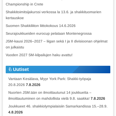
Championship in Crete
Shakkitoimitsijakurssi verkossa la 13.6. ja shakkituomarien
kertauskoe
Suomen Shakkiliiton liittokokous 14.6.2026
Seurajoukkueiden eurocup pelataan Montenegrossa
JSM-kausi 2026–2027 – liigan sekä I ja II divisioonan ohjelmat
on julkaistu
Vuoden 2027 SM-kilpailujen haku avattu!
Uutiset
Vantaan Kesälava, Myyr York Park: Shakki-työpaja
20.8.2026
7.8.2026
Nuorten JSM:ään on ilmoittautunut 14 joukkuetta –
ilmoittautuminen on mahdollista vielä 9.8. saakka!
7.8.2026
Joukkueet 46. shakkiolympialaisiin Samarkandissa 15.–28.9.
4.8.2026