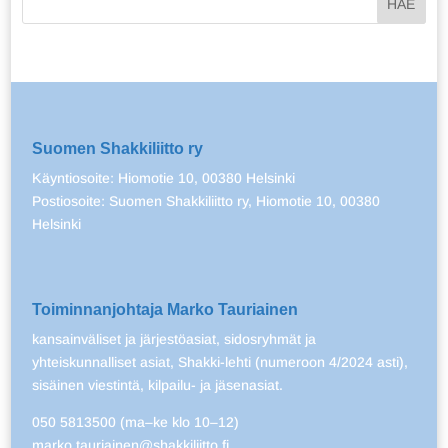
Suomen Shakkiliitto ry
Käyntiosoite: Hiomotie 10, 00380 Helsinki
Postiosoite: Suomen Shakkiliitto ry, Hiomotie 10, 00380
Helsinki
Toiminnanjohtaja Marko Tauriainen
kansainväliset ja järjestöasiat, sidosryhmät ja
yhteiskunnalliset asiat, Shakki-lehti (numeroon 4/2024 asti),
sisäinen viestintä, kilpailu- ja jäsenasiat.
050 5813500 (ma–ke klo 10–12)
marko.tauriainen@shakkiliitto.fi