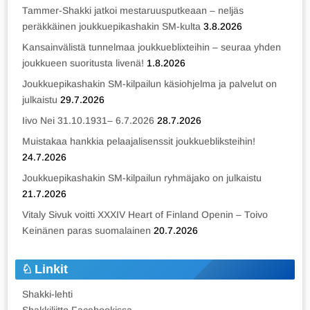
Tammer-Shakki jatkoi mestaruusputkeaan – neljäs
peräkkäinen joukkuepikashakin SM-kulta
3.8.2026
Kansainvälistä tunnelmaa joukkueblixteihin – seuraa yhden
joukkueen suoritusta livenä!
1.8.2026
Joukkuepikashakin SM-kilpailun käsiohjelma ja palvelut on
julkaistu
29.7.2026
Iivo Nei 31.10.1931– 6.7.2026
28.7.2026
Muistakaa hankkia pelaajalisenssit joukkuebliksteihin!
24.7.2026
Joukkuepikashakin SM-kilpailun ryhmäjako on julkaistu
21.7.2026
Vitaly Sivuk voitti XXXIV Heart of Finland Openin – Toivo
Keinänen paras suomalainen
20.7.2026
Linkit
Shakki-lehti
Shakkiliitto Facebookissa