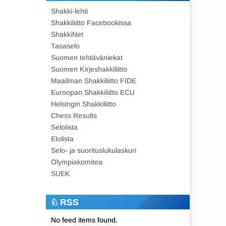
Shakki-lehti
Shakkiliitto Facebookissa
ShakkiNet
Tasaselo
Suomen tehtäväniekat
Suomen Kirjeshakkiliitto
Maailman Shakkiliitto FIDE
Euroopan Shakkiliitto ECU
Helsingin Shakkiliitto
Chess Results
Selolista
Elolista
Selo- ja suorituslukulaskuri
Olympiakomitea
SUEK
RSS
No feed items found.