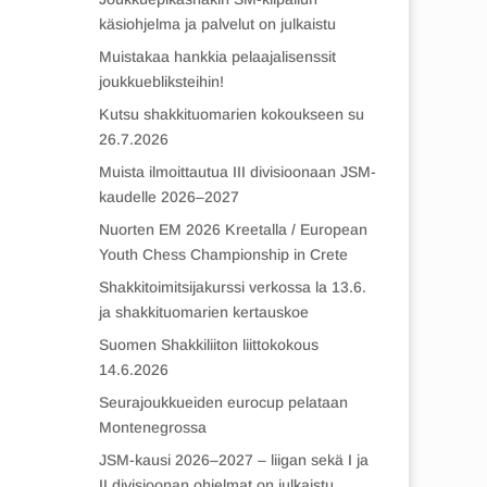
käsiohjelma ja palvelut on julkaistu
Muistakaa hankkia pelaajalisenssit
joukkuebliksteihin!
Kutsu shakkituomarien kokoukseen su
26.7.2026
Muista ilmoittautua III divisioonaan JSM-
kaudelle 2026–2027
Nuorten EM 2026 Kreetalla / European
Youth Chess Championship in Crete
Shakkitoimitsijakurssi verkossa la 13.6.
ja shakkituomarien kertauskoe
Suomen Shakkiliiton liittokokous
14.6.2026
Seurajoukkueiden eurocup pelataan
Montenegrossa
JSM-kausi 2026–2027 – liigan sekä I ja
II divisioonan ohjelmat on julkaistu