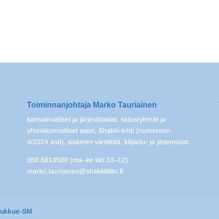
Toiminnanjohtaja Marko Tauriainen
kansainväliset ja järjestöasiat, sidosryhmät ja
yhteiskunnalliset asiat, Shakki-lehti (numeroon
4/2024 asti), sisäinen viestintä, kilpailu- ja jäsenasiat.
050 5813500 (ma–ke klo 10–12)
marko.tauriainen@shakkiliitto.fi
oukkue-SM