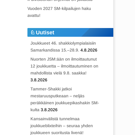
Vuoden 2027 SM-kilpailujen haku
avattu!
Uutiset
Joukkueet 46. shakkiolympialaisiin
Samarkandissa 15.–28.9.
4.8.2026
Nuorten JSM:ään on ilmoittautunut
12 joukkuetta – ilmoittautuminen on
mahdollista vielä 9.8. saakka!
3.8.2026
Tammer-Shakki jatkoi
mestaruusputkeaan – neljäs
peräkkäinen joukkuepikashakin SM-
kulta
3.8.2026
Kansainvälistä tunnelmaa
joukkueblixteihin – seuraa yhden
joukkueen suoritusta livenä!