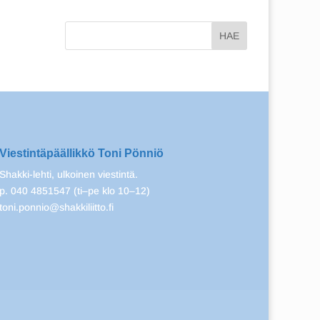
Viestintäpäällikkö Toni Pönniö
Shakki-lehti, ulkoinen viestintä.
p. 040 4851547 (ti–pe klo 10–12)
toni.ponnio@shakkiliitto.fi