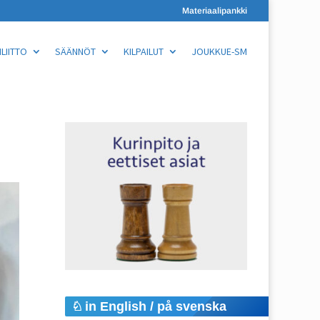
Materiaalipankki
LIITTO
SÄÄNNÖT
KILPAILUT
JOUKKUE-SM
in English / på svenska