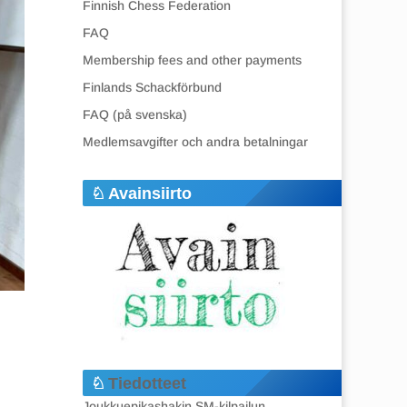
Finnish Chess Federation
FAQ
Membership fees and other payments
Finlands Schackförbund
FAQ (på svenska)
Medlemsavgifter och andra betalningar
Avainsiirto
Tiedotteet
Joukkuepikashakin SM-kilpailun