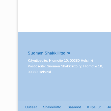
Suomen Shakkiliitto ry
Käyntiosoite: Hiomotie 10, 00380 Helsinki
Postiosoite: Suomen Shakkiliitto ry, Hiomotie 10,
00380 Helsinki
Uutiset
Shakkiliitto
Säännöt
Kilpailut
J