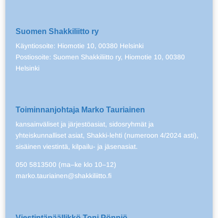
Suomen Shakkiliitto ry
Käyntiosoite: Hiomotie 10, 00380 Helsinki
Postiosoite: Suomen Shakkiliitto ry, Hiomotie 10, 00380
Helsinki
Toiminnanjohtaja Marko Tauriainen
kansainväliset ja järjestöasiat, sidosryhmät ja
yhteiskunnalliset asiat, Shakki-lehti (numeroon 4/2024 asti),
sisäinen viestintä, kilpailu- ja jäsenasiat.
050 5813500 (ma–ke klo 10–12)
marko.tauriainen@shakkiliitto.fi
Viestintäpäällikkö Toni Pönniö