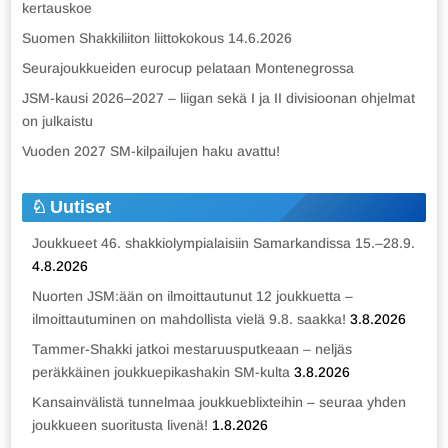
kertauskoe
Suomen Shakkiliiton liittokokous 14.6.2026
Seurajoukkueiden eurocup pelataan Montenegrossa
JSM-kausi 2026–2027 – liigan sekä I ja II divisioonan ohjelmat
on julkaistu
Vuoden 2027 SM-kilpailujen haku avattu!
Uutiset
Joukkueet 46. shakkiolympialaisiin Samarkandissa 15.–28.9.
4.8.2026
Nuorten JSM:ään on ilmoittautunut 12 joukkuetta –
ilmoittautuminen on mahdollista vielä 9.8. saakka!
3.8.2026
Tammer-Shakki jatkoi mestaruusputkeaan – neljäs
peräkkäinen joukkuepikashakin SM-kulta
3.8.2026
Kansainvälistä tunnelmaa joukkueblixteihin – seuraa yhden
joukkueen suoritusta livenä!
1.8.2026