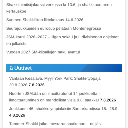
Shakkitoimitsijakurssi verkossa la 13.6. ja shakkituomarien
kertauskoe
Suomen Shakkiliiton liittokokous 14.6.2026
Seurajoukkueiden eurocup pelataan Montenegrossa
JSM-kausi 2026–2027 – liigan sekä I ja II divisioonan ohjelmat
on julkaistu
Vuoden 2027 SM-kilpailujen haku avattu!
Uutiset
Vantaan Kesälava, Myyr York Park: Shakki-työpaja
20.8.2026
7.8.2026
Nuorten JSM:ään on ilmoittautunut 14 joukkuetta –
ilmoittautuminen on mahdollista vielä 9.8. saakka!
7.8.2026
Joukkueet 46. shakkiolympialaisiin Samarkandissa 15.–28.9.
4.8.2026
Tammer-Shakki jatkoi mestaruusputkeaan – neljäs