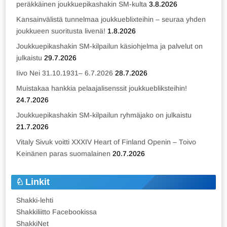
peräkkäinen joukkuepikashakin SM-kulta
3.8.2026
Kansainvälistä tunnelmaa joukkueblixteihin – seuraa yhden
joukkueen suoritusta livenä!
1.8.2026
Joukkuepikashakin SM-kilpailun käsiohjelma ja palvelut on
julkaistu
29.7.2026
Iivo Nei 31.10.1931– 6.7.2026
28.7.2026
Muistakaa hankkia pelaajalisenssit joukkuebliksteihin!
24.7.2026
Joukkuepikashakin SM-kilpailun ryhmäjako on julkaistu
21.7.2026
Vitaly Sivuk voitti XXXIV Heart of Finland Openin – Toivo
Keinänen paras suomalainen
20.7.2026
Linkit
Shakki-lehti
Shakkiliitto Facebookissa
ShakkiNet