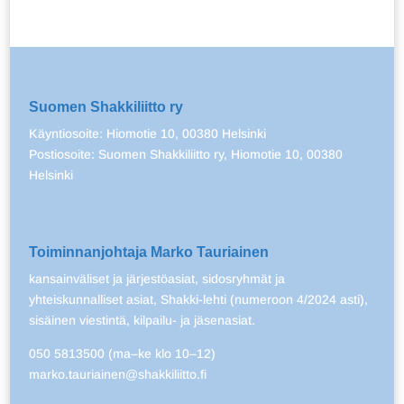
Suomen Shakkiliitto ry
Käyntiosoite: Hiomotie 10, 00380 Helsinki
Postiosoite: Suomen Shakkiliitto ry, Hiomotie 10, 00380
Helsinki
Toiminnanjohtaja Marko Tauriainen
kansainväliset ja järjestöasiat, sidosryhmät ja
yhteiskunnalliset asiat, Shakki-lehti (numeroon 4/2024 asti),
sisäinen viestintä, kilpailu- ja jäsenasiat.
050 5813500 (ma–ke klo 10–12)
marko.tauriainen@shakkiliitto.fi