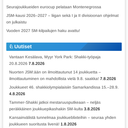
Seurajoukkueiden eurocup pelataan Montenegrossa
JSM-kausi 2026–2027 – liigan sekä I ja II divisioonan ohjelmat
on julkaistu
Vuoden 2027 SM-kilpailujen haku avattu!
Uutiset
Vantaan Kesälava, Myyr York Park: Shakki-työpaja
20.8.2026
7.8.2026
Nuorten JSM:ään on ilmoittautunut 14 joukkuetta –
ilmoittautuminen on mahdollista vielä 9.8. saakka!
7.8.2026
Joukkueet 46. shakkiolympialaisiin Samarkandissa 15.–28.9.
4.8.2026
Tammer-Shakki jatkoi mestaruusputkeaan – neljäs
peräkkäinen joukkuepikashakin SM-kulta
3.8.2026
Kansainvälistä tunnelmaa joukkueblixteihin – seuraa yhden
joukkueen suoritusta livenä!
1.8.2026