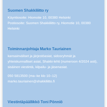
Suomen Shakkiliitto ry
Käyntiosoite: Hiomotie 10, 00380 Helsinki
Postiosoite: Suomen Shakkiliitto ry, Hiomotie 10, 00380
Helsinki
Toiminnanjohtaja Marko Tauriainen
kansainväliset ja järjestöasiat, sidosryhmät ja
yhteiskunnalliset asiat, Shakki-lehti (numeroon 4/2024 asti),
sisäinen viestintä, kilpailu- ja jäsenasiat.
050 5813500 (ma–ke klo 10–12)
marko.tauriainen@shakkiliitto.fi
Viestintäpäällikkö Toni Pönniö