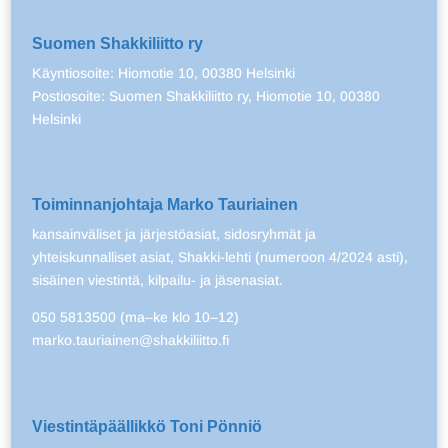
Suomen Shakkiliitto ry
Käyntiosoite: Hiomotie 10, 00380 Helsinki
Postiosoite: Suomen Shakkiliitto ry, Hiomotie 10, 00380
Helsinki
Toiminnanjohtaja Marko Tauriainen
kansainväliset ja järjestöasiat, sidosryhmät ja
yhteiskunnalliset asiat, Shakki-lehti (numeroon 4/2024 asti),
sisäinen viestintä, kilpailu- ja jäsenasiat.
050 5813500 (ma–ke klo 10–12)
marko.tauriainen@shakkiliitto.fi
Viestintäpäällikkö Toni Pönniö