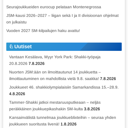
Seurajoukkueiden eurocup pelataan Montenegrossa
JSM-kausi 2026–2027 – liigan sekä I ja II divisioonan ohjelmat
on julkaistu
Vuoden 2027 SM-kilpailujen haku avattu!
Uutiset
Vantaan Kesälava, Myyr York Park: Shakki-työpaja
20.8.2026
7.8.2026
Nuorten JSM:ään on ilmoittautunut 14 joukkuetta –
ilmoittautuminen on mahdollista vielä 9.8. saakka!
7.8.2026
Joukkueet 46. shakkiolympialaisiin Samarkandissa 15.–28.9.
4.8.2026
Tammer-Shakki jatkoi mestaruusputkeaan – neljäs
peräkkäinen joukkuepikashakin SM-kulta
3.8.2026
Kansainvälistä tunnelmaa joukkueblixteihin – seuraa yhden
joukkueen suoritusta livenä!
1.8.2026