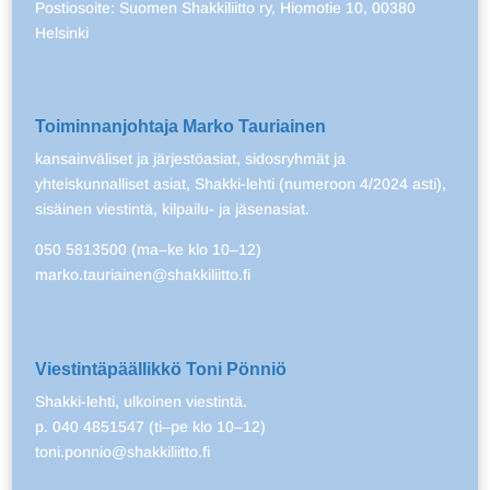
Postiosoite: Suomen Shakkiliitto ry, Hiomotie 10, 00380
Helsinki
Toiminnanjohtaja Marko Tauriainen
kansainväliset ja järjestöasiat, sidosryhmät ja
yhteiskunnalliset asiat, Shakki-lehti (numeroon 4/2024 asti),
sisäinen viestintä, kilpailu- ja jäsenasiat.
050 5813500 (ma–ke klo 10–12)
marko.tauriainen@shakkiliitto.fi
Viestintäpäällikkö Toni Pönniö
Shakki-lehti, ulkoinen viestintä.
p. 040 4851547 (ti–pe klo 10–12)
toni.ponnio@shakkiliitto.fi