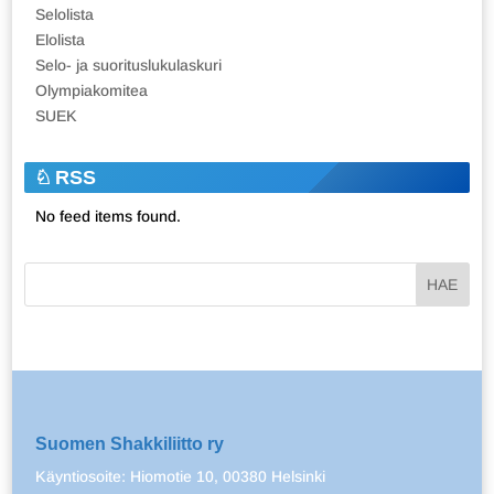
Selolista
Elolista
Selo- ja suorituslukulaskuri
Olympiakomitea
SUEK
RSS
No feed items found.
Suomen Shakkiliitto ry
Käyntiosoite: Hiomotie 10, 00380 Helsinki