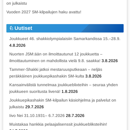
on julkaistu
Vuoden 2027 SM-kilpailujen haku avattu!
Uutiset
Joukkueet 46. shakkiolympialaisiin Samarkandissa 15.–28.9.
4.8.2026
Nuorten JSM:ään on ilmoittautunut 12 joukkuetta –
ilmoittautuminen on mahdollista vielä 9.8. saakka!
3.8.2026
Tammer-Shakki jatkoi mestaruusputkeaan – neljäs
peräkkäinen joukkuepikashakin SM-kulta
3.8.2026
Kansainvälistä tunnelmaa joukkueblixteihin – seuraa yhden
joukkueen suoritusta livenä!
1.8.2026
Joukkuepikashakin SM-kilpailun käsiohjelma ja palvelut on
julkaistu
29.7.2026
Iivo Nei 31.10.1931– 6.7.2026
28.7.2026
Muistakaa hankkia pelaajalisenssit joukkuebliksteihin!