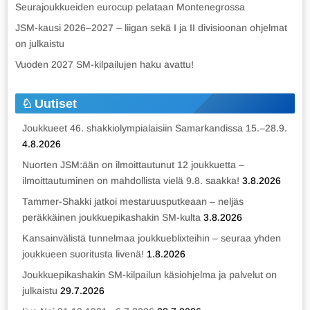
Seurajoukkueiden eurocup pelataan Montenegrossa
JSM-kausi 2026–2027 – liigan sekä I ja II divisioonan ohjelmat
on julkaistu
Vuoden 2027 SM-kilpailujen haku avattu!
Uutiset
Joukkueet 46. shakkiolympialaisiin Samarkandissa 15.–28.9.
4.8.2026
Nuorten JSM:ään on ilmoittautunut 12 joukkuetta –
ilmoittautuminen on mahdollista vielä 9.8. saakka!
3.8.2026
Tammer-Shakki jatkoi mestaruusputkeaan – neljäs
peräkkäinen joukkuepikashakin SM-kulta
3.8.2026
Kansainvälistä tunnelmaa joukkueblixteihin – seuraa yhden
joukkueen suoritusta livenä!
1.8.2026
Joukkuepikashakin SM-kilpailun käsiohjelma ja palvelut on
julkaistu
29.7.2026