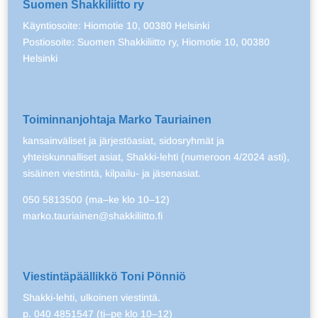
Suomen Shakkiliitto ry
Käyntiosoite: Hiomotie 10, 00380 Helsinki
Postiosoite: Suomen Shakkiliitto ry, Hiomotie 10, 00380
Helsinki
Toiminnanjohtaja Marko Tauriainen
kansainväliset ja järjestöasiat, sidosryhmät ja
yhteiskunnalliset asiat, Shakki-lehti (numeroon 4/2024 asti),
sisäinen viestintä, kilpailu- ja jäsenasiat.
050 5813500 (ma–ke klo 10–12)
marko.tauriainen@shakkiliitto.fi
Viestintäpäällikkö Toni Pönniö
Shakki-lehti, ulkoinen viestintä.
p. 040 4851547 (ti–pe klo 10–12)