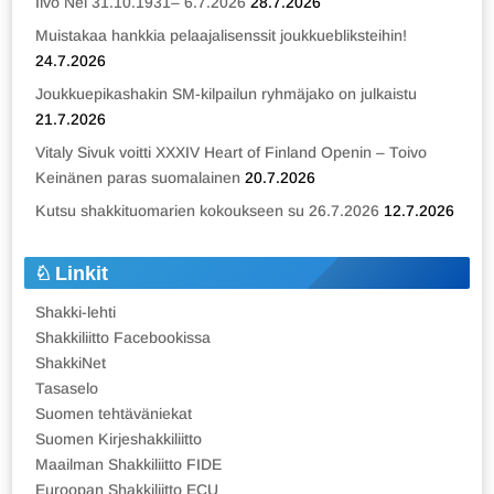
Iivo Nei 31.10.1931– 6.7.2026
28.7.2026
Muistakaa hankkia pelaajalisenssit joukkuebliksteihin!
24.7.2026
Joukkuepikashakin SM-kilpailun ryhmäjako on julkaistu
21.7.2026
Vitaly Sivuk voitti XXXIV Heart of Finland Openin – Toivo
Keinänen paras suomalainen
20.7.2026
Kutsu shakkituomarien kokoukseen su 26.7.2026
12.7.2026
Linkit
Shakki-lehti
Shakkiliitto Facebookissa
ShakkiNet
Tasaselo
Suomen tehtäväniekat
Suomen Kirjeshakkiliitto
Maailman Shakkiliitto FIDE
Euroopan Shakkiliitto ECU