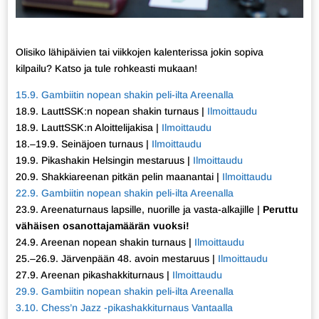
Olisiko lähipäivien tai viikkojen kalenterissa jokin sopiva
kilpailu? Katso ja tule rohkeasti mukaan!
15.9. Gambiitin nopean shakin peli-ilta Areenalla
18.9. LauttSSK:n nopean shakin turnaus |
Ilmoittaudu
18.9. LauttSSK:n Aloittelijakisa |
Ilmoittaudu
18.–19.9. Seinäjoen turnaus |
Ilmoittaudu
19.9. Pikashakin Helsingin mestaruus |
Ilmoittaudu
20.9. Shakkiareenan pitkän pelin maanantai |
Ilmoittaudu
22.9. Gambiitin nopean shakin peli-ilta Areenalla
23.9. Areenaturnaus lapsille, nuorille ja vasta-alkajille |
Peruttu
vähäisen osanottajamäärän vuoksi!
24.9. Areenan nopean shakin turnaus |
Ilmoittaudu
25.–26.9. Järvenpään 48. avoin mestaruus |
Ilmoittaudu
27.9. Areenan pikashakkiturnaus |
Ilmoittaudu
29.9. Gambiitin nopean shakin peli-ilta Areenalla
3.10. Chess’n Jazz -pikashakkiturnaus Vantaalla