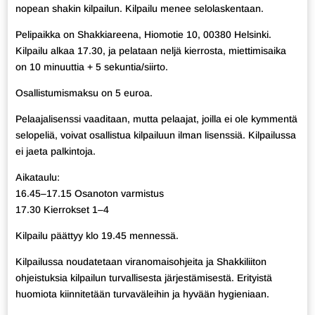
nopean shakin kilpailun. Kilpailu menee selolaskentaan.
Pelipaikka on Shakkiareena, Hiomotie 10, 00380 Helsinki.
Kilpailu alkaa 17.30, ja pelataan neljä kierrosta, miettimisaika
on 10 minuuttia + 5 sekuntia/siirto.
Osallistumismaksu on 5 euroa.
Pelaajalisenssi vaaditaan, mutta pelaajat, joilla ei ole kymmentä
selopeliä, voivat osallistua kilpailuun ilman lisenssiä. Kilpailussa
ei jaeta palkintoja.
Aikataulu:
16.45–17.15 Osanoton varmistus
17.30 Kierrokset 1–4
Kilpailu päättyy klo 19.45 mennessä.
Kilpailussa noudatetaan viranomaisohjeita ja Shakkiliiton
ohjeistuksia kilpailun turvallisesta järjestämisestä. Erityistä
huomiota kiinnitetään turvaväleihin ja hyvään hygieniaan.