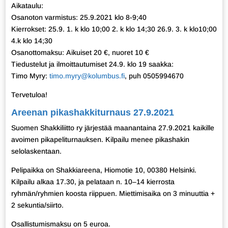
Aikataulu:
Osanoton varmistus: 25.9.2021 klo 8-9;40
Kierrokset: 25.9. 1. k klo 10;00 2. k klo 14;30 26.9. 3. k klo10;00
4.k klo 14;30
Osanottomaksu: Aikuiset 20 €, nuoret 10 €
Tiedustelut ja ilmoittautumiset 24.9. klo 19 saakka:
Timo Myry:
timo.myry@kolumbus.fi
, puh 0505994670
Tervetuloa!
Areenan pikashakkiturnaus 27.9.2021
Suomen Shakkiliitto ry järjestää maanantaina 27.9.2021 kaikille
avoimen pikapeliturnauksen. Kilpailu menee pikashakin
selolaskentaan.
Pelipaikka on Shakkiareena, Hiomotie 10, 00380 Helsinki.
Kilpailu alkaa 17.30, ja pelataan n. 10–14 kierrosta
ryhmän/ryhmien koosta riippuen. Miettimisaika on 3 minuuttia +
2 sekuntia/siirto.
Osallistumismaksu on 5 euroa.