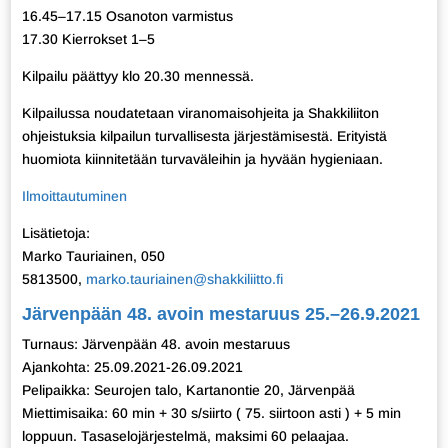
16.45–17.15 Osanoton varmistus
17.30 Kierrokset 1–5
Kilpailu päättyy klo 20.30 mennessä.
Kilpailussa noudatetaan viranomaisohjeita ja Shakkiliiton
ohjeistuksia kilpailun turvallisesta järjestämisestä. Erityistä
huomiota kiinnitetään turvaväleihin ja hyvään hygieniaan.
Ilmoittautuminen
Lisätietoja:
Marko Tauriainen, 050
5813500,
marko.tauriainen@shakkiliitto.fi
Järvenpään 48. avoin mestaruus 25.–26.9.2021
Turnaus: Järvenpään 48. avoin mestaruus
Ajankohta: 25.09.2021-26.09.2021
Pelipaikka: Seurojen talo, Kartanontie 20, Järvenpää
Miettimisaika: 60 min + 30 s/siirto ( 75. siirtoon asti ) + 5 min
loppuun. Tasaselojärjestelmä, maksimi 60 pelaajaa.