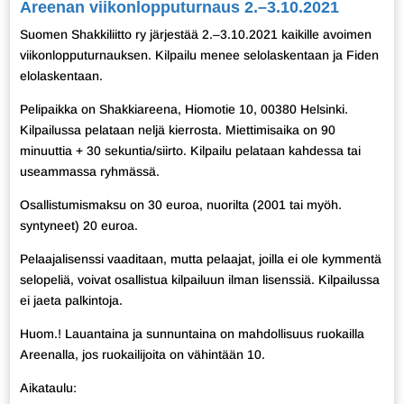
Areenan viikonlopputurnaus 2.–3.10.2021
Suomen Shakkiliitto ry järjestää 2.–3.10.2021 kaikille avoimen
viikonlopputurnauksen. Kilpailu menee selolaskentaan ja Fiden
elolaskentaan.
Pelipaikka on Shakkiareena, Hiomotie 10, 00380 Helsinki.
Kilpailussa pelataan neljä kierrosta. Miettimisaika on 90
minuuttia + 30 sekuntia/siirto. Kilpailu pelataan kahdessa tai
useammassa ryhmässä.
Osallistumismaksu on 30 euroa, nuorilta (2001 tai myöh.
syntyneet) 20 euroa.
Pelaajalisenssi vaaditaan, mutta pelaajat, joilla ei ole kymmentä
selopeliä, voivat osallistua kilpailuun ilman lisenssiä. Kilpailussa
ei jaeta palkintoja.
Huom.! Lauantaina ja sunnuntaina on mahdollisuus ruokailla
Areenalla, jos ruokailijoita on vähintään 10.
Aikataulu: