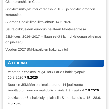
Championship in Crete
Shakkitoimitsijakurssi verkossa la 13.6. ja shakkituomarien
kertauskoe
Suomen Shakkiliiton liittokokous 14.6.2026
Seurajoukkueiden eurocup pelataan Montenegrossa
JSM-kausi 2026–2027 – liigan sekä I ja II divisioonan ohjelmat
on julkaistu
Vuoden 2027 SM-kilpailujen haku avattu!
Uutiset
Vantaan Kesälava, Myyr York Park: Shakki-työpaja
20.8.2026
7.8.2026
Nuorten JSM:ään on ilmoittautunut 14 joukkuetta –
ilmoittautuminen on mahdollista vielä 9.8. saakka!
7.8.2026
Joukkueet 46. shakkiolympialaisiin Samarkandissa 15.–28.9.
4.8.2026