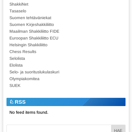
ShakkiNet
Tasaselo
Suomen tehtäväniekat
Suomen Kirjeshakkiliitto
Maailman Shakkiliitto FIDE
Euroopan Shakkiliitto ECU
Helsingin Shakkiliitto
Chess Results
Selolista
Elolista
Selo- ja suorituslukulaskuri
Olympiakomitea
SUEK
RSS
No feed items found.