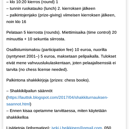
– klo 10:20 kierros (round) 1
– tunnin ruokatauko (lunch) 2. kierroksen jälkeen
– palkintojenjako (prize-giving) viimeisen kierroksen jälkeen,
noin klo 16
Pelataan 5 kierrosta (rounds). Miettimisaika (time control) 20
minuuttia + 10 sekuntia siirrosta.
Osallistumismaksu (participation fee) 10 euroa, nuorilta
(syntyneet 2001–) 5 euroa, maksetaan pelipaikalla. Tulokset
eivät mene vahvuuslukulaskentaan, joten pelaajalisenssiä ei
tarvita (no chess license needed).
Palkintona shakkikirjoja (prizes: chess books).
– Shakkikilpailun säännöt
(
https://lauttsk.blogspot.com/2017/04/shakkiturnauksen-
saannot.html
)
– Ennen kisaa opetamme tarvittaessa, miten käytetään
shakkikelloa
Lisätietoja (information):
jyrki.j.heikkinen@gmail.com
, 050