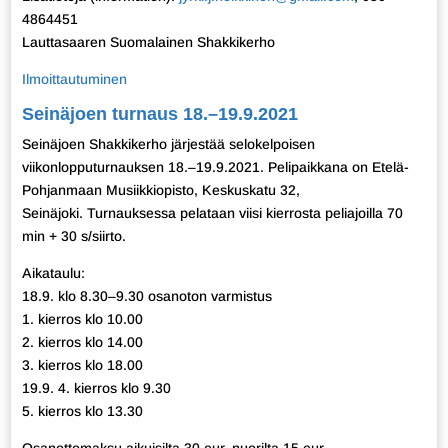
4864451
Lauttasaaren Suomalainen Shakkikerho
Ilmoittautuminen
Seinäjoen turnaus 18.–19.9.2021
Seinäjoen Shakkikerho järjestää selokelpoisen
viikonlopputurnauksen 18.–19.9.2021. Pelipaikkana on Etelä-
Pohjanmaan Musiikkiopisto, Keskuskatu 32,
Seinäjoki. Turnauksessa pelataan viisi kierrosta peliajoilla 70
min + 30 s/siirto.
Aikataulu:
18.9. klo 8.30–9.30 osanoton varmistus
1. kierros klo 10.00
2. kierros klo 14.00
3. kierros klo 18.00
19.9. 4. kierros klo 9.30
5. kierros klo 13.30
Osanottomaksu aikuisilta 30 eur, nuorilta 15 eur.