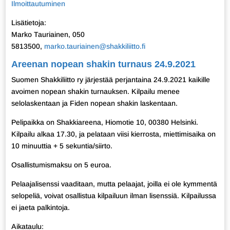
Ilmoittautuminen
Lisätietoja:
Marko Tauriainen, 050
5813500,
marko.tauriainen@shakkiliitto.fi
Areenan nopean shakin turnaus 24.9.2021
Suomen Shakkiliitto ry järjestää perjantaina 24.9.2021 kaikille
avoimen nopean shakin turnauksen. Kilpailu menee
selolaskentaan ja Fiden nopean shakin laskentaan.
Pelipaikka on Shakkiareena, Hiomotie 10, 00380 Helsinki.
Kilpailu alkaa 17.30, ja pelataan viisi kierrosta, miettimisaika on
10 minuuttia + 5 sekuntia/siirto.
Osallistumismaksu on 5 euroa.
Pelaajalisenssi vaaditaan, mutta pelaajat, joilla ei ole kymmentä
selopeliä, voivat osallistua kilpailuun ilman lisenssiä. Kilpailussa
ei jaeta palkintoja.
Aikataulu: