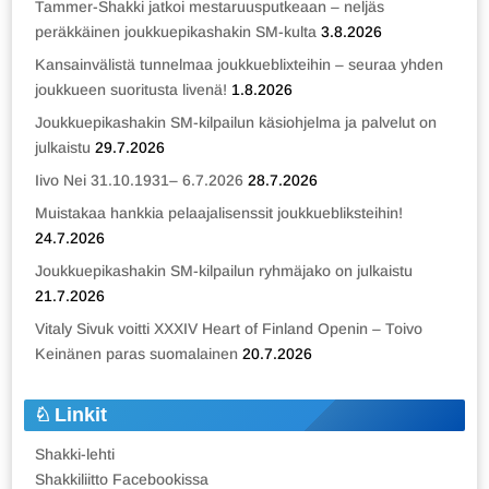
Tammer-Shakki jatkoi mestaruusputkeaan – neljäs
peräkkäinen joukkuepikashakin SM-kulta
3.8.2026
Kansainvälistä tunnelmaa joukkueblixteihin – seuraa yhden
joukkueen suoritusta livenä!
1.8.2026
Joukkuepikashakin SM-kilpailun käsiohjelma ja palvelut on
julkaistu
29.7.2026
Iivo Nei 31.10.1931– 6.7.2026
28.7.2026
Muistakaa hankkia pelaajalisenssit joukkuebliksteihin!
24.7.2026
Joukkuepikashakin SM-kilpailun ryhmäjako on julkaistu
21.7.2026
Vitaly Sivuk voitti XXXIV Heart of Finland Openin – Toivo
Keinänen paras suomalainen
20.7.2026
Linkit
Shakki-lehti
Shakkiliitto Facebookissa