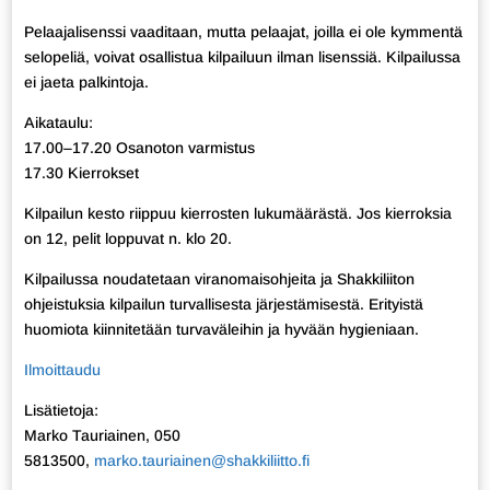
Pelaajalisenssi vaaditaan, mutta pelaajat, joilla ei ole kymmentä
selopeliä, voivat osallistua kilpailuun ilman lisenssiä. Kilpailussa
ei jaeta palkintoja.
Aikataulu:
17.00–17.20 Osanoton varmistus
17.30 Kierrokset
Kilpailun kesto riippuu kierrosten lukumäärästä. Jos kierroksia
on 12, pelit loppuvat n. klo 20.
Kilpailussa noudatetaan viranomaisohjeita ja Shakkiliiton
ohjeistuksia kilpailun turvallisesta järjestämisestä. Erityistä
huomiota kiinnitetään turvaväleihin ja hyvään hygieniaan.
Ilmoittaudu
Lisätietoja:
Marko Tauriainen, 050
5813500,
marko.tauriainen@shakkiliitto.fi