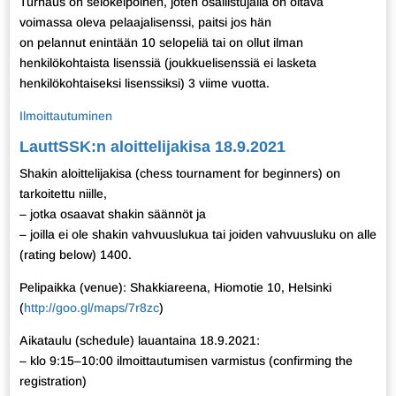
Turnaus on selokelpoinen, joten osallistujalla on oltava
voimassa oleva pelaajalisenssi, paitsi jos hän
on pelannut enintään 10 selopeliä tai on ollut ilman
henkilökohtaista lisenssiä (joukkuelisenssiä ei lasketa
henkilökohtaiseksi lisenssiksi) 3 viime vuotta.
Ilmoittautuminen
LauttSSK:n aloittelijakisa 18.9.2021
Shakin aloittelijakisa (chess tournament for beginners) on
tarkoitettu niille,
– jotka osaavat shakin säännöt ja
– joilla ei ole shakin vahvuuslukua tai joiden vahvuusluku on alle
(rating below) 1400.
Pelipaikka (venue): Shakkiareena, Hiomotie 10, Helsinki
(
http://goo.gl/maps/7r8zc
)
Aikataulu (schedule) lauantaina 18.9.2021:
– klo 9:15–10:00 ilmoittautumisen varmistus (confirming the
registration)