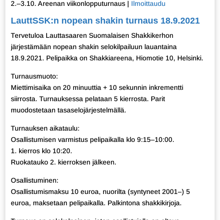
2.–3.10. Areenan viikonlopputurnaus |
Ilmoittaudu
LauttSSK:n nopean shakin turnaus 18.9.2021
Tervetuloa Lauttasaaren Suomalaisen Shakkikerhon
järjestämään nopean shakin selokilpailuun lauantaina
18.9.2021. Pelipaikka on Shakkiareena, Hiomotie 10, Helsinki.
Turnausmuoto:
Miettimisaika on 20 minuuttia + 10 sekunnin inkrementti
siirrosta. Turnauksessa pelataan 5 kierrosta. Parit
muodostetaan tasaselojärjestelmällä.
Turnauksen aikataulu:
Osallistumisen varmistus pelipaikalla klo 9:15–10:00.
1. kierros klo 10:20.
Ruokatauko 2. kierroksen jälkeen.
Osallistuminen:
Osallistumismaksu 10 euroa, nuorilta (syntyneet 2001–) 5
euroa, maksetaan pelipaikalla. Palkintona shakkikirjoja.