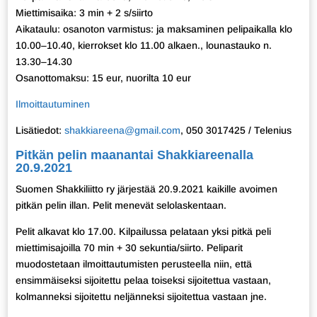
Miettimisaika: 3 min + 2 s/siirto
Aikataulu: osanoton varmistus: ja maksaminen pelipaikalla klo
10.00–10.40, kierrokset klo 11.00 alkaen., lounastauko n.
13.30–14.30
Osanottomaksu: 15 eur, nuorilta 10 eur
Ilmoittautuminen
Lisätiedot:
shakkiareena@gmail.com
, 050 3017425 / Telenius
Pitkän pelin maanantai Shakkiareenalla
20.9.2021
Suomen Shakkiliitto ry järjestää 20.9.2021 kaikille avoimen
pitkän pelin illan. Pelit menevät selolaskentaan.
Pelit alkavat klo 17.00. Kilpailussa pelataan yksi pitkä peli
miettimisajoilla 70 min + 30 sekuntia/siirto. Peliparit
muodostetaan ilmoittautumisten perusteella niin, että
ensimmäiseksi sijoitettu pelaa toiseksi sijoitettua vastaan,
kolmanneksi sijoitettu neljänneksi sijoitettua vastaan jne.