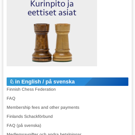
in English / på svenska
Finnish Chess Federation
FAQ
Membership fees and other payments
Finlands Schackförbund
FAQ (på svenska)
Medlemsavgifter och andra betalningar