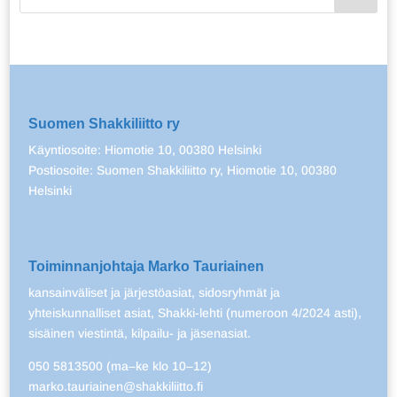
Suomen Shakkiliitto ry
Käyntiosoite: Hiomotie 10, 00380 Helsinki
Postiosoite: Suomen Shakkiliitto ry, Hiomotie 10, 00380
Helsinki
Toiminnanjohtaja Marko Tauriainen
kansainväliset ja järjestöasiat, sidosryhmät ja
yhteiskunnalliset asiat, Shakki-lehti (numeroon 4/2024 asti),
sisäinen viestintä, kilpailu- ja jäsenasiat.
050 5813500 (ma–ke klo 10–12)
marko.tauriainen@shakkiliitto.fi