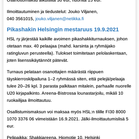
Ilmoittautuminen ja tiedustelut: Jouko Viljanen,
040 3561015,
jouko.viljanen@netikka.fi
Pikashakin Helsingin mestaruus 19.9.2021
HSL ry järjestää kaikille avoimen pikashakkiturnauksen, johon
otetaan max. 40 pelaajaa (mahd. karsinta ja ryhmäjako
ratingluvun perusteella). Tulokset toimitetaan pelolaskentaan,
joten lisenssikäytännöt pätevät.
Turnaus pelataan osanottajien määrästä riippuen
täyskierroskilpailuna 1–2 ryhmässä siten, että pelejä/pelaaja
tulee 20–26 kpl. 3 parasta palkitaan mitalein, parhaalle nuorelle
U20 kirjapalkinto. Areena-Bistrossa lounastarjoilu, mikäli 10
ruokailijaa ilmoittautuu.
Osallistumismaksun voi maksaa myös HSL:n tilille FI30 8000
1070 3376 06 viimeistään 16.9.2021. Jälki-ilmoittautumislisä 5
eur.
Pelipaikka: Shakkiareena, Hiomotie 10, Helsinki