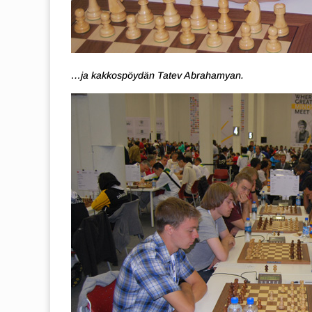
…ja kakkospöydän Tatev Abrahamyan.