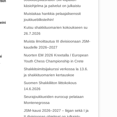
tkin
käsiohjelma ja palvelut on julkaistu
Muistakaa hankkia pelaajalisenssit
joukkuebliksteihin!
eini
Kutsu shakkituomarien kokoukseen su
26.7.2026
Muista ilmoittautua III divisioonaan JSM-
kaudelle 2026–2027
Nuorten EM 2026 Kreetalla / European
ai
Youth Chess Championship in Crete
ä
Shakkitoimitsijakurssi verkossa la 13.6.
ja shakkituomarien kertauskoe
Suomen Shakkiliiton liittokokous
14.6.2026
Seurajoukkueiden eurocup pelataan
Montenegrossa
JSM-kausi 2026–2027 – liigan sekä I ja
II divisioonan ohjelmat on julkaistu