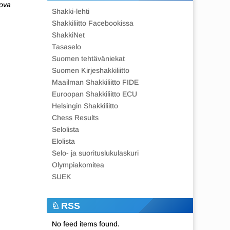
rova
Shakki-lehti
Shakkiliitto Facebookissa
ShakkiNet
Tasaselo
Suomen tehtäväniekat
Suomen Kirjeshakkiliitto
Maailman Shakkiliitto FIDE
Euroopan Shakkiliitto ECU
Helsingin Shakkiliitto
Chess Results
Selolista
Elolista
Selo- ja suorituslukulaskuri
Olympiakomitea
SUEK
RSS
No feed items found.