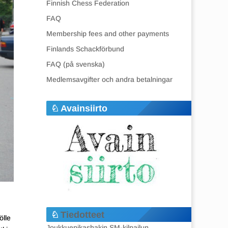
Finnish Chess Federation
FAQ
Membership fees and other payments
Finlands Schackförbund
FAQ (på svenska)
Medlemsavgifter och andra betalningar
Avainsiirto
Tiedotteet
ölle
Joukkuepikashakin SM-kilpailun