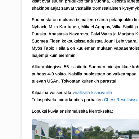
kisat ovat suurin pruduktio tänä vuonna, kisoista lähete
shakinpelaajat saavat vastailla tromssalaisten kysymyk
Suomesta on mukana tismalleen sama pelaajoukko kuin k
Nybäck, Mika Karttunen, Mikael Agopov, Vilka Sipilä j
Puuska, Anastasia Nazarova, Päivi Walta ja Marjatta 
Suomea Fiden kokouksissa edustaa Jouni Lehtivaara, j
Myös Tapio Heilala on kuuleman mukaan vapaaehtoisty
laajempi kuin aiemmin.
Alkurankingissa 56. sijoitettu Suomen miesjoukkue kohta
puhdas 4-0 voitto. Naisilla puolestaan on vaikeampaa.
tulevan USAn. Toivotaan kuitenkin parasta!
Kilpailua voi seurata
virallisilla kisasivuilla
Tulospalvelu toimii kenties parhaiten
ChessResultsissa
Lopuksi kuvia ensimmäiseltä kierrokselta: