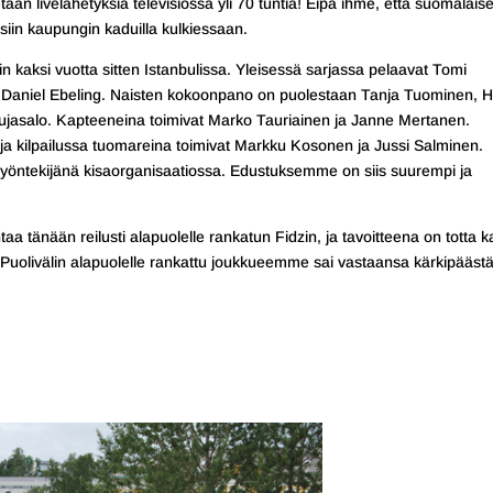
tään livelähetyksiä televisiossa yli 70 tuntia! Eipä ihme, että suomalaise
siin kaupungin kaduilla kulkiessaan.
aksi vuotta sitten Istanbulissa. Yleisessä sarjassa pelaavat Tomi
a Daniel Ebeling. Naisten kokoonpano on puolestaan Tanja Tuominen, H
Kujasalo. Kapteeneina toimivat Marko Tauriainen ja Janne Mertanen.
a kilpailussa tuomareina toimivat Markku Kosonen ja Jussi Salminen.
öntekijänä kisaorganisaatiossa. Edustuksemme on siis suurempi ja
a tänään reilusti alapuolelle rankatun Fidzin, ja tavoitteena on totta k
 Puolivälin alapuolelle rankattu joukkueemme sai vastaansa kärkipääst