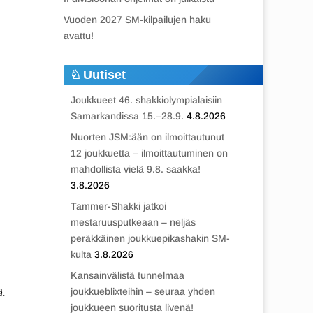
Vuoden 2027 SM-kilpailujen haku
avattu!
Uutiset
Joukkueet 46. shakkiolympialaisiin
Samarkandissa 15.–28.9.
4.8.2026
Nuorten JSM:ään on ilmoittautunut
12 joukkuetta – ilmoittautuminen on
mahdollista vielä 9.8. saakka!
3.8.2026
Tammer-Shakki jatkoi
mestaruusputkeaan – neljäs
peräkkäinen joukkuepikashakin SM-
kulta
3.8.2026
Kansainvälistä tunnelmaa
joukkueblixteihin – seuraa yhden
ä.
joukkueen suoritusta livenä!