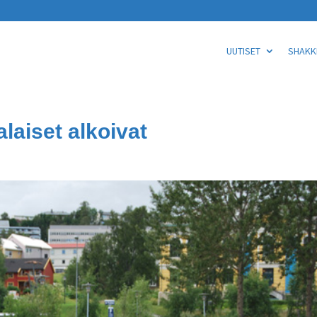
UUTISET
SHAKKI
aiset alkoivat