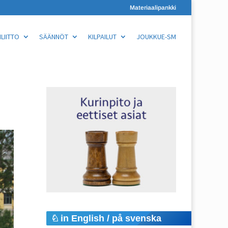
Materiaalipankki
LIITTO
SÄÄNNÖT
KILPAILUT
JOUKKUE-SM
in English / på svenska