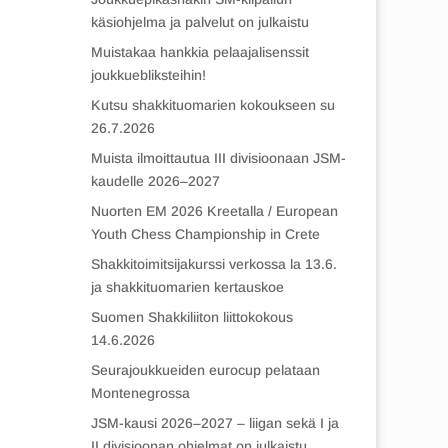
käsiohjelma ja palvelut on julkaistu
Muistakaa hankkia pelaajalisenssit
joukkuebliksteihin!
Kutsu shakkituomarien kokoukseen su
26.7.2026
Muista ilmoittautua III divisioonaan JSM-
kaudelle 2026–2027
Nuorten EM 2026 Kreetalla / European
Youth Chess Championship in Crete
Shakkitoimitsijakurssi verkossa la 13.6.
ja shakkituomarien kertauskoe
Suomen Shakkiliiton liittokokous
14.6.2026
Seurajoukkueiden eurocup pelataan
Montenegrossa
JSM-kausi 2026–2027 – liigan sekä I ja
II divisioonan ohjelmat on julkaistu