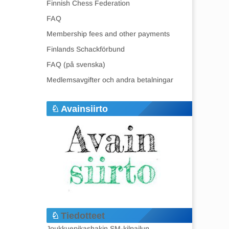
Finnish Chess Federation
FAQ
Membership fees and other payments
Finlands Schackförbund
FAQ (på svenska)
Medlemsavgifter och andra betalningar
Avainsiirto
Tiedotteet
Joukkuepikashakin SM-kilpailun