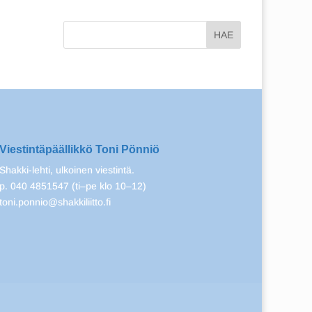
Viestintäpäällikkö Toni Pönniö
Shakki-lehti, ulkoinen viestintä.
p. 040 4851547 (ti–pe klo 10–12)
toni.ponnio@shakkiliitto.fi