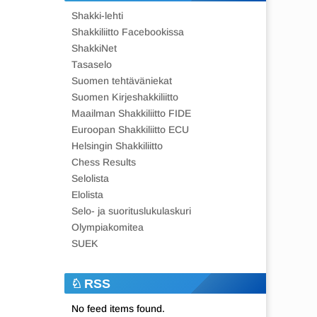
Shakki-lehti
Shakkiliitto Facebookissa
ShakkiNet
Tasaselo
Suomen tehtäväniekat
Suomen Kirjeshakkiliitto
Maailman Shakkiliitto FIDE
Euroopan Shakkiliitto ECU
Helsingin Shakkiliitto
Chess Results
Selolista
Elolista
Selo- ja suorituslukulaskuri
Olympiakomitea
SUEK
RSS
No feed items found.