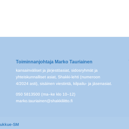
Toiminnanjohtaja Marko Tauriainen
kansainväliset ja järjestöasiat, sidosryhmät ja
yhteiskunnalliset asiat, Shakki-lehti (numeroon
4/2024 asti), sisäinen viestintä, kilpailu- ja jäsenasiat.
050 5813500 (ma–ke klo 10–12)
marko.tauriainen@shakkiliitto.fi
oukkue-SM