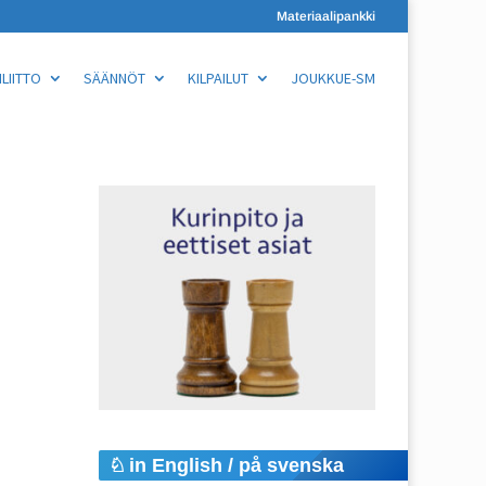
Materiaalipankki
LIITTO
SÄÄNNÖT
KILPAILUT
JOUKKUE-SM
in English / på svenska