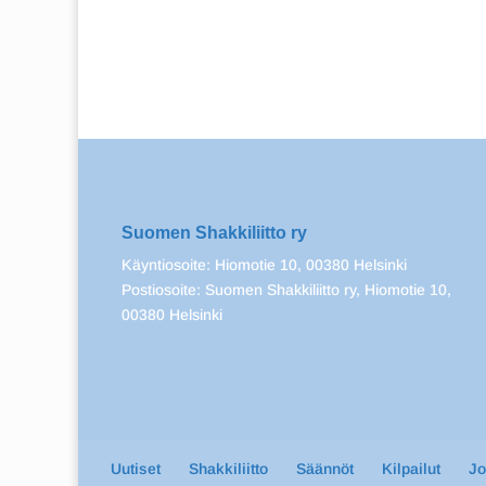
Suomen Shakkiliitto ry
Käyntiosoite: Hiomotie 10, 00380 Helsinki
Postiosoite: Suomen Shakkiliitto ry, Hiomotie 10,
00380 Helsinki
Uutiset
Shakkiliitto
Säännöt
Kilpailut
J