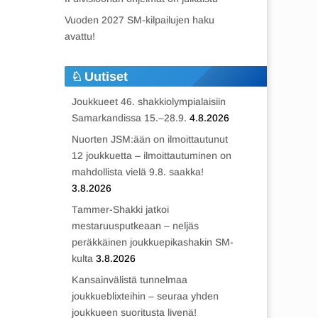
Vuoden 2027 SM-kilpailujen haku
avattu!
Uutiset
Joukkueet 46. shakkiolympialaisiin
Samarkandissa 15.–28.9.
4.8.2026
Nuorten JSM:ään on ilmoittautunut
12 joukkuetta – ilmoittautuminen on
mahdollista vielä 9.8. saakka!
3.8.2026
Tammer-Shakki jatkoi
mestaruusputkeaan – neljäs
peräkkäinen joukkuepikashakin SM-
kulta
3.8.2026
Kansainvälistä tunnelmaa
joukkueblixteihin – seuraa yhden
joukkueen suoritusta livenä!