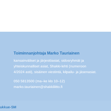
Toiminnanjohtaja Marko Tauriainen
kansainväliset ja järjestöasiat, sidosryhmät ja
yhteiskunnalliset asiat, Shakki-lehti (numeroon
4/2024 asti), sisäinen viestintä, kilpailu- ja jäsenasiat.
050 5813500 (ma–ke klo 10–12)
marko.tauriainen@shakkiliitto.fi
oukkue-SM