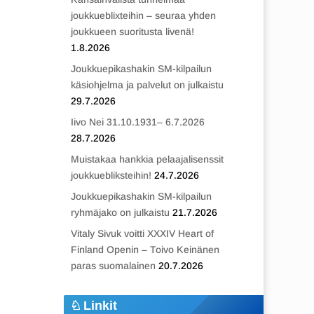
joukkueblixteihin – seuraa yhden
joukkueen suoritusta livenä!
1.8.2026
Joukkuepikashakin SM-kilpailun
käsiohjelma ja palvelut on julkaistu
29.7.2026
Iivo Nei 31.10.1931– 6.7.2026
28.7.2026
Muistakaa hankkia pelaajalisenssit
joukkuebliksteihin!
24.7.2026
Joukkuepikashakin SM-kilpailun
ryhmäjako on julkaistu
21.7.2026
Vitaly Sivuk voitti XXXIV Heart of
Finland Openin – Toivo Keinänen
paras suomalainen
20.7.2026
Linkit