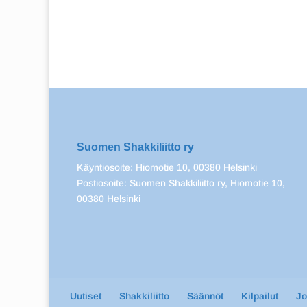
Suomen Shakkiliitto ry
Käyntiosoite: Hiomotie 10, 00380 Helsinki
Postiosoite: Suomen Shakkiliitto ry, Hiomotie 10,
00380 Helsinki
Uutiset
Shakkiliitto
Säännöt
Kilpailut
J