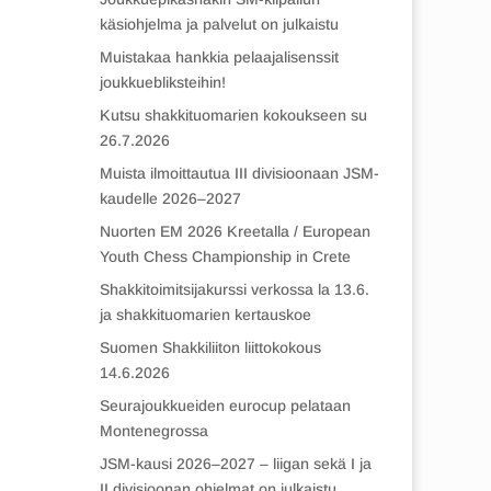
käsiohjelma ja palvelut on julkaistu
Muistakaa hankkia pelaajalisenssit
joukkuebliksteihin!
Kutsu shakkituomarien kokoukseen su
26.7.2026
Muista ilmoittautua III divisioonaan JSM-
kaudelle 2026–2027
Nuorten EM 2026 Kreetalla / European
Youth Chess Championship in Crete
Shakkitoimitsijakurssi verkossa la 13.6.
ja shakkituomarien kertauskoe
Suomen Shakkiliiton liittokokous
14.6.2026
Seurajoukkueiden eurocup pelataan
Montenegrossa
JSM-kausi 2026–2027 – liigan sekä I ja
II divisioonan ohjelmat on julkaistu