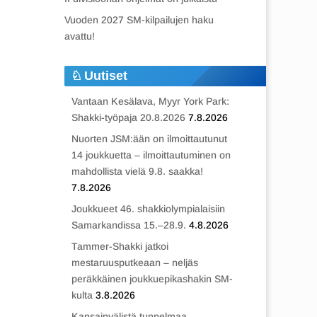
Vuoden 2027 SM-kilpailujen haku
avattu!
Uutiset
Vantaan Kesälava, Myyr York Park:
Shakki-työpaja 20.8.2026
7.8.2026
Nuorten JSM:ään on ilmoittautunut
14 joukkuetta – ilmoittautuminen on
mahdollista vielä 9.8. saakka!
7.8.2026
Joukkueet 46. shakkiolympialaisiin
Samarkandissa 15.–28.9.
4.8.2026
Tammer-Shakki jatkoi
mestaruusputkeaan – neljäs
peräkkäinen joukkuepikashakin SM-
kulta
3.8.2026
Kansainvälistä tunnelmaa