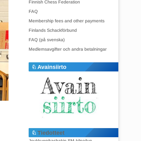
Finnish Chess Federation
FAQ
Membership fees and other payments
Finlands Schackförbund
FAQ (på svenska)
Medlemsavgifter och andra betalningar
Avainsiirto
Tiedotteet
Joukkuepikashakin SM-kilpailun