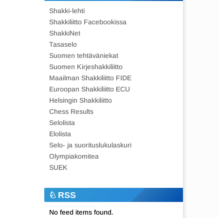
Shakki-lehti
Shakkiliitto Facebookissa
ShakkiNet
Tasaselo
Suomen tehtäväniekat
Suomen Kirjeshakkiliitto
Maailman Shakkiliitto FIDE
Euroopan Shakkiliitto ECU
Helsingin Shakkiliitto
Chess Results
Selolista
Elolista
Selo- ja suorituslukulaskuri
Olympiakomitea
SUEK
RSS
No feed items found.