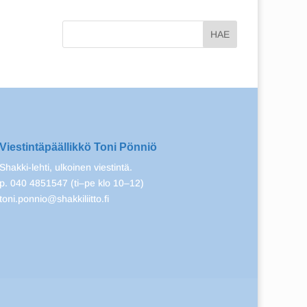
Viestintäpäällikkö Toni Pönniö
Shakki-lehti, ulkoinen viestintä.
p. 040 4851547 (ti–pe klo 10–12)
toni.ponnio@shakkiliitto.fi