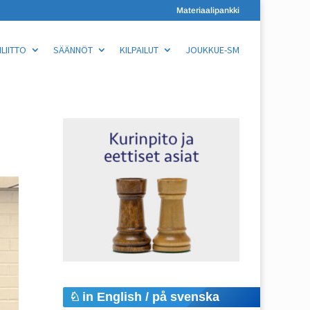
Materiaalipankki
LIITTO
SÄÄNNÖT
KILPAILUT
JOUKKUE-SM
in English / på svenska