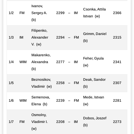
Ivanov,
Csonka, Attila
1/2
FM
Sergey A.
2299
–
IM
2366
Istvan (w)
(b)
Filipenko,
Grimm, Daniel
1/3
IM
Alexander
2294
–
FM
2315
(b)
V. (w)
Makarenko,
Feher, Gyula
1/4
WIM
Alexandra
2277
–
IM
2341
(w)
(b)
Beznosikov,
Deak, Sandor
1/5
2258
–
FM
2307
Vladimir (w)
(b)
Semenova,
Mede, Istvan
1/6
WIM
2239
–
FM
2281
Elena (b)
(w)
Osmolny,
Dobos, Joszef
1/7
FM
Vladimir I.
2208
–
IM
2273
(b)
(w)