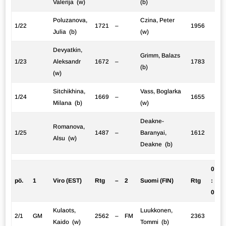
Valerija (w)
(b)
Poluzanova,
Czina, Peter
1/22
1721
–
1956
Julia (b)
(w)
Devyatkin,
Grimm, Balazs
1/23
Aleksandr
1672
–
1783
(b)
(w)
Sitchikhina,
Vass, Boglarka
1/24
1669
–
1655
Milana (b)
(w)
Deakne-
Romanova,
1/25
1487
–
Baranyai,
1612
Alsu (w)
Deakne (b)
0
pö.
1
Viro (EST)
Rtg
–
2
Suomi (FIN)
Rtg
:
0
Kulaots,
Luukkonen,
2/1
GM
2562
–
FM
2363
Kaido (w)
Tommi (b)