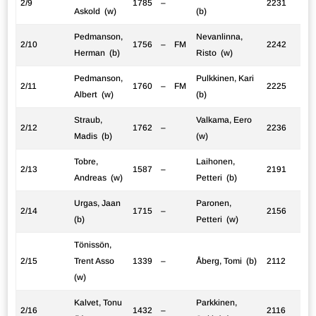
2/9
1785
–
2231
Askold (w)
(b)
Pedmanson,
Nevanlinna,
2/10
1756
–
FM
2242
Herman (b)
Risto (w)
Pedmanson,
Pulkkinen, Kari
2/11
1760
–
FM
2225
Albert (w)
(b)
Straub,
Valkama, Eero
2/12
1762
–
2236
Madis (b)
(w)
Tobre,
Laihonen,
2/13
1587
–
2191
Andreas (w)
Petteri (b)
Urgas, Jaan
Paronen,
2/14
1715
–
2156
(b)
Petteri (w)
Tönissön,
2/15
Trent Asso
1339
–
Åberg, Tomi (b)
2112
(w)
Kalvet, Tonu
Parkkinen,
2/16
1432
–
2116