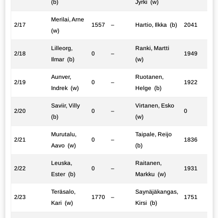
(b)
Jyrki (w)
Merilai, Arne
2/17
1557
–
Hartio, Ilkka (b)
2041
(w)
Lilleorg,
Ranki, Martti
2/18
0
–
1949
Ilmar (b)
(w)
Aunver,
Ruotanen,
2/19
0
–
1922
Indrek (w)
Helge (b)
Saviir, Villy
Virtanen, Esko
2/20
0
–
0
(b)
(w)
Murutalu,
Taipale, Reijo
2/21
0
–
1836
Aavo (w)
(b)
Leuska,
Raitanen,
2/22
0
–
1931
Ester (b)
Markku (w)
Teräsalo,
Saynäjäkangas,
2/23
1770
–
1751
Kari (w)
Kirsi (b)