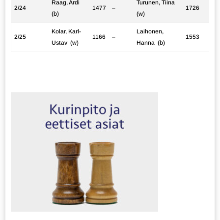
Raag, Ardi
Turunen, Tiina
2/24
1477
–
1726
(b)
(w)
Kolar, Karl-
Laihonen,
2/25
1166
–
1553
Ustav (w)
Hanna (b)