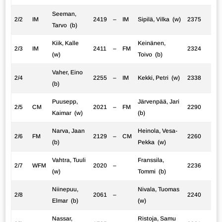
Seeman,
2/2
IM
2419
–
IM
Sipilä, Vilka (w)
2375
Tarvo (b)
Kiik, Kalle
Keinänen,
2/3
IM
2411
–
FM
2324
(w)
Toivo (b)
Vaher, Eino
2/4
2255
–
IM
Kekki, Petri (w)
2338
(b)
Puusepp,
Järvenpää, Jari
2/5
CM
2021
–
FM
2290
Kaimar (w)
(b)
Narva, Jaan
Heinola, Vesa-
2/6
FM
2129
–
CM
2260
(b)
Pekka (w)
Vahtra, Tuuli
Franssila,
2/7
WFM
2020
–
2236
(w)
Tommi (b)
Niinepuu,
Nivala, Tuomas
2/8
2061
–
2240
Elmar (b)
(w)
Nassar,
Ristoja, Samu