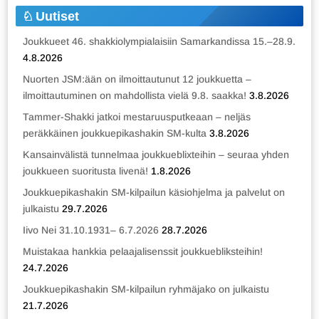
Uutiset
Joukkueet 46. shakkiolympialaisiin Samarkandissa 15.–28.9.
4.8.2026
Nuorten JSM:ään on ilmoittautunut 12 joukkuetta –
ilmoittautuminen on mahdollista vielä 9.8. saakka!
3.8.2026
Tammer-Shakki jatkoi mestaruusputkeaan – neljäs
peräkkäinen joukkuepikashakin SM-kulta
3.8.2026
Kansainvälistä tunnelmaa joukkueblixteihin – seuraa yhden
joukkueen suoritusta livenä!
1.8.2026
Joukkuepikashakin SM-kilpailun käsiohjelma ja palvelut on
julkaistu
29.7.2026
Iivo Nei 31.10.1931– 6.7.2026
28.7.2026
Muistakaa hankkia pelaajalisenssit joukkuebliksteihin!
24.7.2026
Joukkuepikashakin SM-kilpailun ryhmäjako on julkaistu
21.7.2026