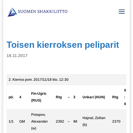
Toisen kierroksen peliparit
18.11.2017
2. Kierros pvm. 2017/11/18 klo. 12:30
0
Fin-Ugric
pö.
4
Rtg
–
3
Unkari (HUN)
Rtg
:
(RUS)
0
Potapov,
Hajnal, Zoltan
1/1
GM
Alexander
2392
–
IM
2370
(b)
(w)