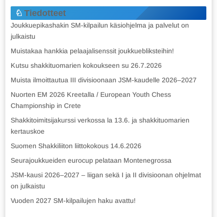
Tiedotteet
Joukkuepikashakin SM-kilpailun käsiohjelma ja palvelut on
julkaistu
Muistakaa hankkia pelaajalisenssit joukkuebliksteihin!
Kutsu shakkituomarien kokoukseen su 26.7.2026
Muista ilmoittautua III divisioonaan JSM-kaudelle 2026–2027
Nuorten EM 2026 Kreetalla / European Youth Chess
Championship in Crete
Shakkitoimitsijakurssi verkossa la 13.6. ja shakkituomarien
kertauskoe
Suomen Shakkiliiton liittokokous 14.6.2026
Seurajoukkueiden eurocup pelataan Montenegrossa
JSM-kausi 2026–2027 – liigan sekä I ja II divisioonan ohjelmat
on julkaistu
Vuoden 2027 SM-kilpailujen haku avattu!