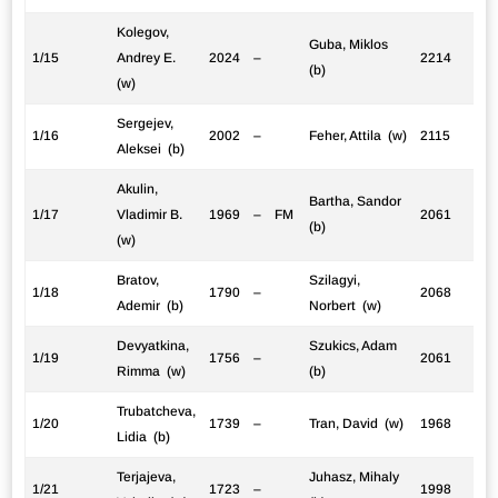
Kolegov,
Guba, Miklos
1/15
Andrey E.
2024
–
2214
(b)
(w)
Sergejev,
1/16
2002
–
Feher, Attila (w)
2115
Aleksei (b)
Akulin,
Bartha, Sandor
1/17
Vladimir B.
1969
–
FM
2061
(b)
(w)
Bratov,
Szilagyi,
1/18
1790
–
2068
Ademir (b)
Norbert (w)
Devyatkina,
Szukics, Adam
1/19
1756
–
2061
Rimma (w)
(b)
Trubatcheva,
1/20
1739
–
Tran, David (w)
1968
Lidia (b)
Terjajeva,
Juhasz, Mihaly
1/21
1723
–
1998