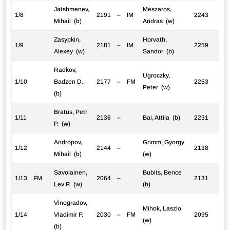
Jatshmenev,
Meszaros,
1/8
2191
–
IM
2243
Mihail (b)
Andras (w)
Zasypkin,
Horvath,
1/9
2181
–
IM
2259
Alexey (w)
Sandor (b)
Radkov,
Ugroczky,
1/10
Badzen D.
2177
–
FM
2253
Peter (w)
(b)
Bratus, Petr
1/11
2136
–
Bai, Attila (b)
2231
P. (w)
Andropov,
Grimm, Gyorgy
1/12
2144
–
2138
Mihail (b)
(w)
Savolainen,
Bubits, Bence
1/13
FM
2064
–
2131
Lev P. (w)
(b)
Vinogradov,
Mihok, Laszlo
1/14
Vladimir P.
2030
–
FM
2095
(w)
(b)