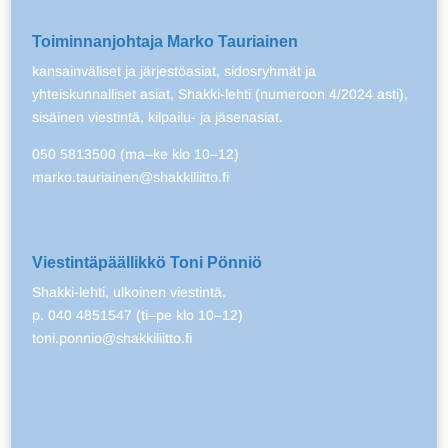
Toiminnanjohtaja Marko Tauriainen
kansainväliset ja järjestöasiat, sidosryhmät ja
yhteiskunnalliset asiat, Shakki-lehti (numeroon 4/2024 asti),
sisäinen viestintä, kilpailu- ja jäsenasiat.
050 5813500 (ma–ke klo 10–12)
marko.tauriainen@shakkiliitto.fi
Viestintäpäällikkö Toni Pönniö
Shakki-lehti, ulkoinen viestintä.
p. 040 4851547 (ti–pe klo 10–12)
toni.ponnio@shakkiliitto.fi