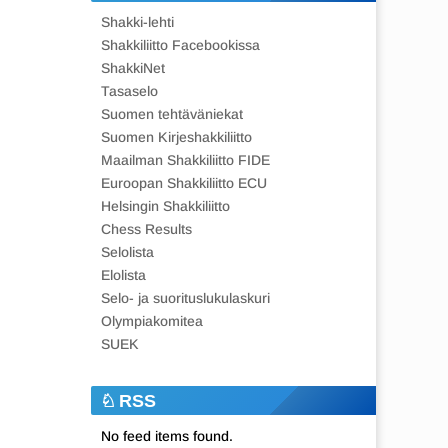
Shakki-lehti
Shakkiliitto Facebookissa
ShakkiNet
Tasaselo
Suomen tehtäväniekat
Suomen Kirjeshakkiliitto
Maailman Shakkiliitto FIDE
Euroopan Shakkiliitto ECU
Helsingin Shakkiliitto
Chess Results
Selolista
Elolista
Selo- ja suorituslukulaskuri
Olympiakomitea
SUEK
RSS
No feed items found.