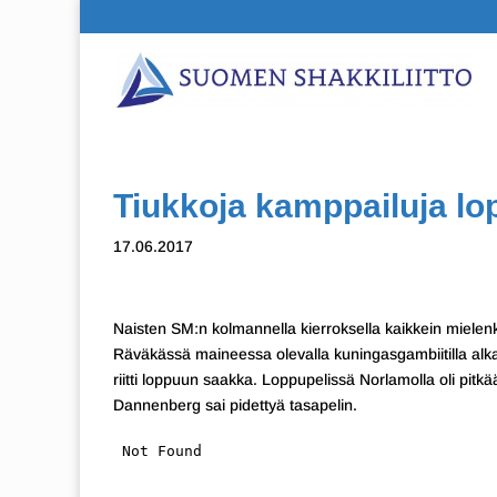
Tiukkoja kamppailuja l
17.06.2017
Naisten SM:n kolmannella kierroksella kaikkein mielenk
Räväkässä maineessa olevalla kuningasgambiitilla alkan
riitti loppuun saakka. Loppupelissä Norlamolla oli pi
Dannenberg sai pidettyä tasapelin.