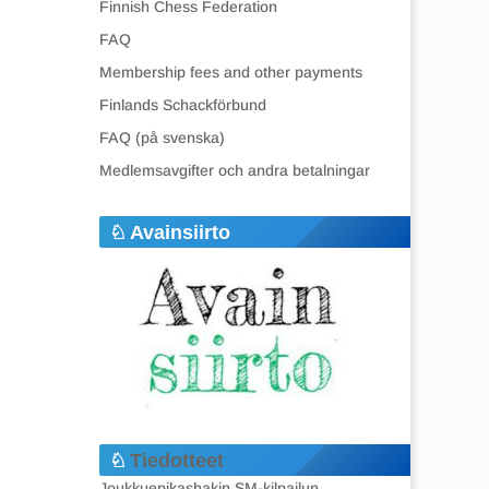
Finnish Chess Federation
FAQ
Membership fees and other payments
Finlands Schackförbund
FAQ (på svenska)
Medlemsavgifter och andra betalningar
Avainsiirto
Tiedotteet
Joukkuepikashakin SM-kilpailun