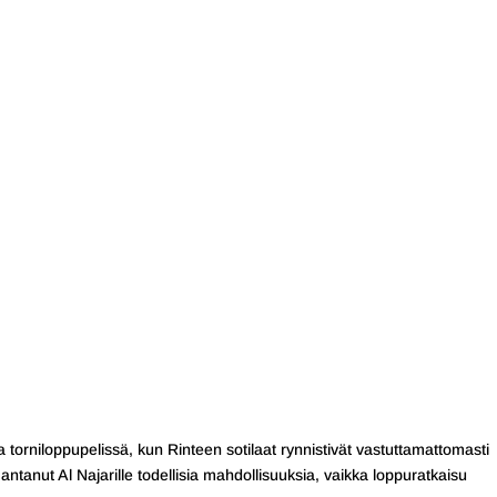
a torniloppupelissä, kun Rinteen sotilaat rynnistivät vastuttamattomasti
antanut Al Najarille todellisia mahdollisuuksia, vaikka loppuratkaisu