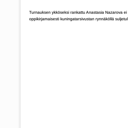
Turnauksen ykköseksi rankattu Anastasia Nazarova ei an
oppikirjamaisesti kuningatarsivustan rynnäköllä suljetull