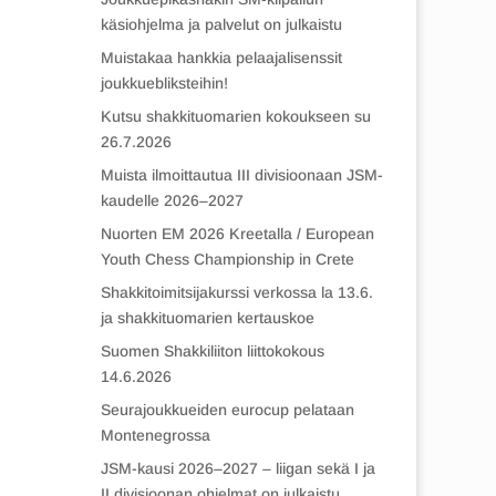
käsiohjelma ja palvelut on julkaistu
Muistakaa hankkia pelaajalisenssit
joukkuebliksteihin!
Kutsu shakkituomarien kokoukseen su
26.7.2026
Muista ilmoittautua III divisioonaan JSM-
kaudelle 2026–2027
Nuorten EM 2026 Kreetalla / European
Youth Chess Championship in Crete
Shakkitoimitsijakurssi verkossa la 13.6.
ja shakkituomarien kertauskoe
Suomen Shakkiliiton liittokokous
14.6.2026
Seurajoukkueiden eurocup pelataan
Montenegrossa
JSM-kausi 2026–2027 – liigan sekä I ja
II divisioonan ohjelmat on julkaistu