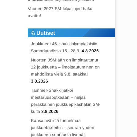
Vuoden 2027 SM-kilpailujen haku
avattu!
Uutiset
Joukkueet 46. shakkiolympialaisiin
Samarkandissa 15.–28.9.
4.8.2026
Nuorten JSM:ään on ilmoittautunut
12 joukkuetta – ilmoittautuminen on
mahdollista vielä 9.8. saakka!
3.8.2026
Tammer-Shakki jatkoi
mestaruusputkeaan – neljäs
peräkkäinen joukkuepikashakin SM-
kulta
3.8.2026
Kansainvälistä tunnelmaa
joukkueblixteihin – seuraa yhden
joukkueen suoritusta livenä!