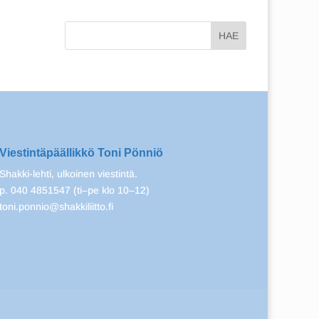
Viestintäpäällikkö Toni Pönniö
Shakki-lehti, ulkoinen viestintä.
p. 040 4851547 (ti–pe klo 10–12)
toni.ponnio@shakkiliitto.fi