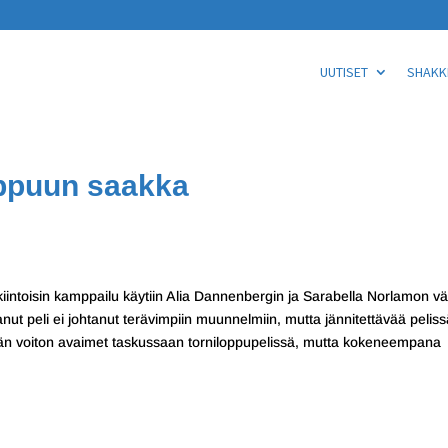
UUTISET
SHAKKI
oppuun saakka
iintoisin kamppailu käytiin Alia Dannenbergin ja Sarabella Norlamon väli
ut peli ei johtanut terävimpiin muunnelmiin, mutta jännitettävää peliss
tkään voiton avaimet taskussaan torniloppupelissä, mutta kokeneempana