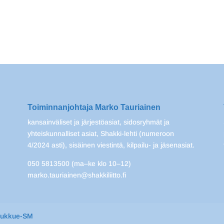
Toiminnanjohtaja Marko Tauriainen
kansainväliset ja järjestöasiat, sidosryhmät ja
yhteiskunnalliset asiat, Shakki-lehti (numeroon
4/2024 asti), sisäinen viestintä, kilpailu- ja jäsenasiat.
050 5813500 (ma–ke klo 10–12)
marko.tauriainen@shakkiliitto.fi
oukkue-SM