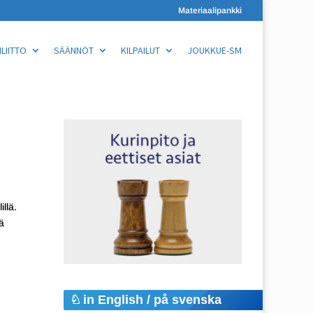
Materiaalipankki
LIITTO
SÄÄNNÖT
KILPAILUT
JOUKKUE-SM
llä.
ä
in English / på svenska