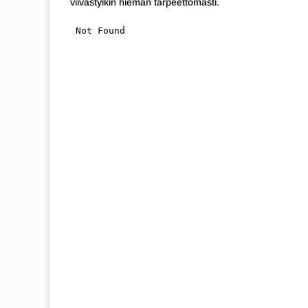
viivästyikin hieman tarpeettomasti.