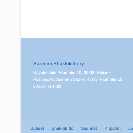
Suomen Shakkiliitto ry
Käyntiosoite: Hiomotie 10, 00380 Helsinki
Postiosoite: Suomen Shakkiliitto ry, Hiomotie 10,
00380 Helsinki
Uutiset
Shakkiliitto
Säännöt
Kilpailut
J