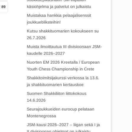
käsiohjelma ja palvelut on julkaistu
89
Muistakaa hankkia pelaajalisenssit
joukkuebliksteihin!
Kutsu shakkituomarien kokoukseen su
26.7.2026
Muista ilmoittautua III divisioonaan JSM-
kaudelle 2026–2027
Nuorten EM 2026 Kreetalla / European
Youth Chess Championship in Crete
Shakkitoimitsijakurssi verkossa la 13.6.
ja shakkituomarien kertauskoe
Suomen Shakkiliiton liittokokous
14.6.2026
Seurajoukkueiden eurocup pelataan
Montenegrossa
JSM-kausi 2026–2027 – liigan sekä I ja
II divisioonan ohjelmat on julkaistu