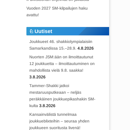
Vuoden 2027 SM-kilpailujen haku
avattu!
Uutiset
Joukkueet 46. shakkiolympialaisiin
Samarkandissa 15.–28.9.
4.8.2026
Nuorten JSM:ään on ilmoittautunut
12 joukkuetta – ilmoittautuminen on
mahdollista vielä 9.8. saakka!
3.8.2026
Tammer-Shakki jatkoi
mestaruusputkeaan – neljäs
peräkkäinen joukkuepikashakin SM-
kulta
3.8.2026
Kansainvälistä tunnelmaa
joukkueblixteihin – seuraa yhden
joukkueen suoritusta livenä!