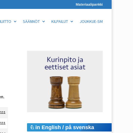
Materiaalipankki
LIITTO
SÄÄNNÖT
KILPAILUT
JOUKKUE-SM
en.
111
111
in English / på svenska