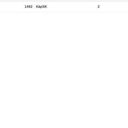
1492
KäpSK
2