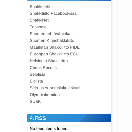
Shakki-lehti
Shakkiliitto Facebookissa
ShakkiNet
Tasaselo
Suomen tehtäväniekat
Suomen Kirjeshakkiliitto
Maailman Shakkiliitto FIDE
Euroopan Shakkiliitto ECU
Helsingin Shakkiliitto
Chess Results
Selolista
Elolista
Selo- ja suorituslukulaskuri
Olympiakomitea
SUEK
RSS
No feed items found.