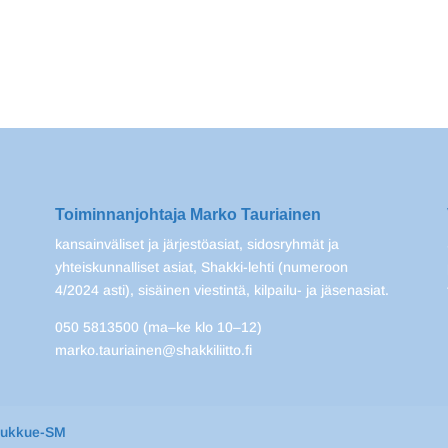
Toiminnanjohtaja Marko Tauriainen
kansainväliset ja järjestöasiat, sidosryhmät ja
yhteiskunnalliset asiat, Shakki-lehti (numeroon
4/2024 asti), sisäinen viestintä, kilpailu- ja jäsenasiat.
050 5813500 (ma–ke klo 10–12)
marko.tauriainen@shakkiliitto.fi
oukkue-SM