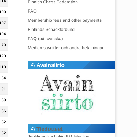
114
Finnish Chess Federation
FAQ
109
Membership fees and other payments
107
Finlands Schackförbund
104
FAQ (på svenska)
79
Medlemsavgifter och andra betalningar
120
Avainsiirto
110
84
91
89
86
82
Tiedotteet
82
Joukkuepikashakin SM-kilpailun