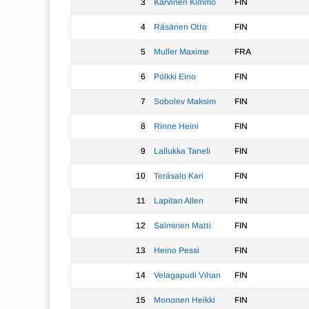
3
Karvinen Kimmo
FIN
4
Räsänen Otto
FIN
5
Muller Maxime
FRA
6
Pölkki Eino
FIN
7
Sobolev Maksim
FIN
8
Rinne Heini
FIN
9
Lallukka Taneli
FIN
10
Teräsalo Kari
FIN
11
Lapitan Allen
FIN
12
Salminen Matti
FIN
13
Heino Pessi
FIN
14
Velagapudi Vihan
FIN
15
Mononen Heikki
FIN