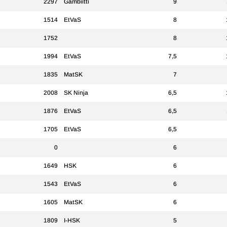
2297
Gambiitti
9
1514
EtVaS
8
1752
8
1994
EtVaS
7,5
1835
MatSK
7
2008
SK Ninja
6,5
1876
EtVaS
6,5
1705
EtVaS
6,5
0
6
1649
HSK
6
1543
EtVaS
6
1605
MatSK
6
1809
I-HSK
5