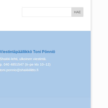
Viestintäpäällikkö Toni Pönniö
Shakki-lehti, ulkoinen viestintä.
p. 040 4851547 (ti–pe klo 10–12)
toni.ponnio@shakkiliitto.fi