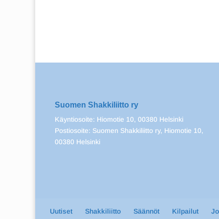
Suomen Shakkiliitto ry
Käyntiosoite: Hiomotie 10, 00380 Helsinki
Postiosoite: Suomen Shakkiliitto ry, Hiomotie 10,
00380 Helsinki
Uutiset
Shakkiliitto
Säännöt
Kilpailut
J