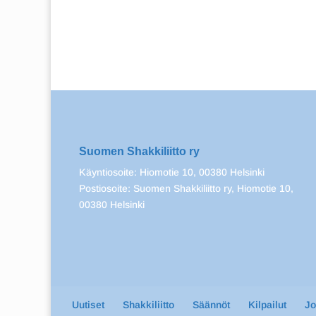
Suomen Shakkiliitto ry
Käyntiosoite: Hiomotie 10, 00380 Helsinki
Postiosoite: Suomen Shakkiliitto ry, Hiomotie 10,
00380 Helsinki
Uutiset
Shakkiliitto
Säännöt
Kilpailut
J