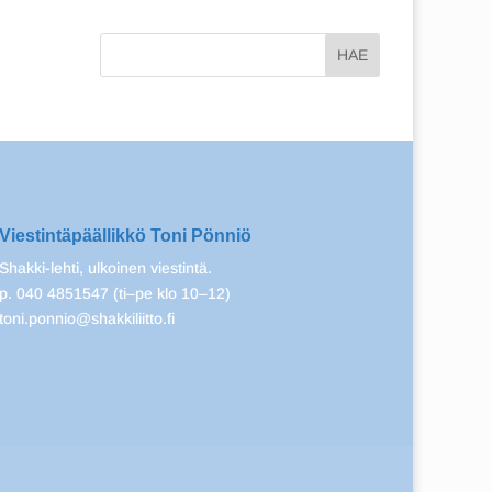
Viestintäpäällikkö Toni Pönniö
Shakki-lehti, ulkoinen viestintä.
p. 040 4851547 (ti–pe klo 10–12)
toni.ponnio@shakkiliitto.fi