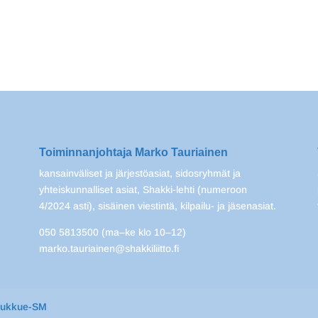
Toiminnanjohtaja Marko Tauriainen
kansainväliset ja järjestöasiat, sidosryhmät ja
yhteiskunnalliset asiat, Shakki-lehti (numeroon
4/2024 asti), sisäinen viestintä, kilpailu- ja jäsenasiat.
050 5813500 (ma–ke klo 10–12)
marko.tauriainen@shakkiliitto.fi
oukkue-SM