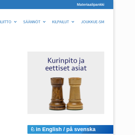
Materiaalipankki
LIITTO
SÄÄNNÖT
KILPAILUT
JOUKKUE-SM
in English / på svenska