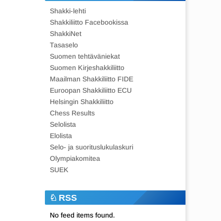
Shakki-lehti
Shakkiliitto Facebookissa
ShakkiNet
Tasaselo
Suomen tehtäväniekat
Suomen Kirjeshakkiliitto
Maailman Shakkiliitto FIDE
Euroopan Shakkiliitto ECU
Helsingin Shakkiliitto
Chess Results
Selolista
Elolista
Selo- ja suorituslukulaskuri
Olympiakomitea
SUEK
RSS
No feed items found.