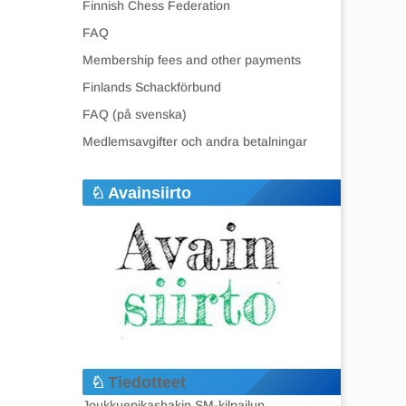
Finnish Chess Federation
FAQ
Membership fees and other payments
Finlands Schackförbund
FAQ (på svenska)
Medlemsavgifter och andra betalningar
Avainsiirto
Tiedotteet
Joukkuepikashakin SM-kilpailun