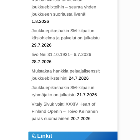
joukkueblixteihin – seuraa yhden
joukkueen suoritusta livenä!
1.8.2026
Joukkuepikashakin SM-kilpailun
käsiohjelma ja palvelut on julkaistu
29.7.2026
Iivo Nei 31.10.1931– 6.7.2026
28.7.2026
Muistakaa hankkia pelaajalisenssit
joukkuebliksteihin!
24.7.2026
Joukkuepikashakin SM-kilpailun
ryhmäjako on julkaistu
21.7.2026
Vitaly Sivuk voitti XXXIV Heart of
Finland Openin – Toivo Keinänen
paras suomalainen
20.7.2026
Linkit