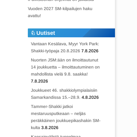
Vuoden 2027 SM-kilpailujen haku
avattu!
Uutiset
Vantaan Kesälava, Myyr York Park:
Shakki-työpaja 20.8.2026
7.8.2026
Nuorten JSM:ään on ilmoittautunut
14 joukkuetta – ilmoittautuminen on
mahdollista vielä 9.8. saakka!
7.8.2026
Joukkueet 46. shakkiolympialaisiin
Samarkandissa 15.–28.9.
4.8.2026
Tammer-Shakki jatkoi
mestaruusputkeaan – neljäs
peräkkäinen joukkuepikashakin SM-
kulta
3.8.2026
Kansainvälistä tunnelmaa