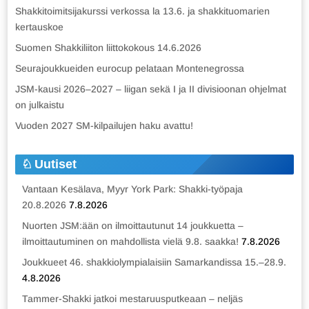
Shakkitoimitsijakurssi verkossa la 13.6. ja shakkituomarien
kertauskoe
Suomen Shakkiliiton liittokokous 14.6.2026
Seurajoukkueiden eurocup pelataan Montenegrossa
JSM-kausi 2026–2027 – liigan sekä I ja II divisioonan ohjelmat
on julkaistu
Vuoden 2027 SM-kilpailujen haku avattu!
Uutiset
Vantaan Kesälava, Myyr York Park: Shakki-työpaja
20.8.2026
7.8.2026
Nuorten JSM:ään on ilmoittautunut 14 joukkuetta –
ilmoittautuminen on mahdollista vielä 9.8. saakka!
7.8.2026
Joukkueet 46. shakkiolympialaisiin Samarkandissa 15.–28.9.
4.8.2026
Tammer-Shakki jatkoi mestaruusputkeaan – neljäs