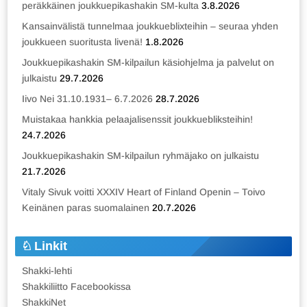
peräkkäinen joukkuepikashakin SM-kulta
3.8.2026
Kansainvälistä tunnelmaa joukkueblixteihin – seuraa yhden
joukkueen suoritusta livenä!
1.8.2026
Joukkuepikashakin SM-kilpailun käsiohjelma ja palvelut on
julkaistu
29.7.2026
Iivo Nei 31.10.1931– 6.7.2026
28.7.2026
Muistakaa hankkia pelaajalisenssit joukkuebliksteihin!
24.7.2026
Joukkuepikashakin SM-kilpailun ryhmäjako on julkaistu
21.7.2026
Vitaly Sivuk voitti XXXIV Heart of Finland Openin – Toivo
Keinänen paras suomalainen
20.7.2026
Linkit
Shakki-lehti
Shakkiliitto Facebookissa
ShakkiNet