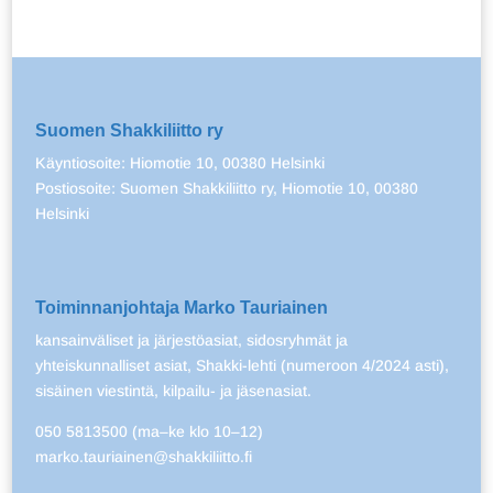
Suomen Shakkiliitto ry
Käyntiosoite: Hiomotie 10, 00380 Helsinki
Postiosoite: Suomen Shakkiliitto ry, Hiomotie 10, 00380
Helsinki
Toiminnanjohtaja Marko Tauriainen
kansainväliset ja järjestöasiat, sidosryhmät ja
yhteiskunnalliset asiat, Shakki-lehti (numeroon 4/2024 asti),
sisäinen viestintä, kilpailu- ja jäsenasiat.
050 5813500 (ma–ke klo 10–12)
marko.tauriainen@shakkiliitto.fi