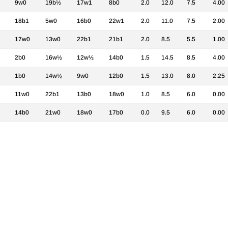
9w0
19b½
17w1
8b0
2.0
12.0
7.5
4.00
18b1
5w0
16b0
22w1
2.0
11.0
7.5
2.00
17w0
13w0
22b1
21b1
2.0
8.5
5.5
1.00
2b0
16w½
12w½
14b0
1.5
14.5
8.5
4.00
1b0
14w½
9w0
12b0
1.5
13.0
8.0
2.25
11w0
22b1
13b0
18w0
1.0
8.5
6.0
0.00
14b0
21w0
18w0
17b0
0.0
9.5
6.0
0.00