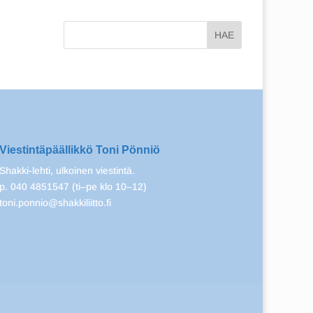
Viestintäpäällikkö Toni Pönniö
Shakki-lehti, ulkoinen viestintä.
p. 040 4851547 (ti–pe klo 10–12)
toni.ponnio@shakkiliitto.fi