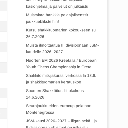
käsiohjelma ja palvelut on julkaistu
Muistakaa hankkia pelaajalisenssit
joukkuebliksteihin!
Kutsu shakkituomarien kokoukseen su
26.7.2026
Muista ilmoittautua III divisioonaan JSM-
kaudelle 2026–2027
Nuorten EM 2026 Kreetalla / European
Youth Chess Championship in Crete
Shakkitoimitsijakurssi verkossa la 13.6.
ja shakkituomarien kertauskoe
Suomen Shakkiliiton liittokokous
14.6.2026
0
Seurajoukkueiden eurocup pelataan
Montenegrossa
0
JSM-kausi 2026–2027 – liigan sekä I ja
0
II divisioonan ohjelmat on julkaistu