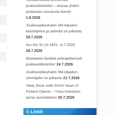
joukkueblixteihin – seuraa yhden
joukkueen suoritusta livenä!
1.8.2026
Joukkuepikashakin SM-kilpailun
käsiohjelma ja palvelut on julkaistu
29.7.2026
Iivo Nei 31.10.1931– 6.7.2026
28.7.2026
Muistakaa hankkia pelaajalisenssit
joukkuebliksteihin!
24.7.2026
Joukkuepikashakin SM-kilpailun
ryhmäjako on julkaistu
21.7.2026
Vitaly Sivuk voitti XXXIV Heart of
Finland Openin – Toivo Keinänen
paras suomalainen
20.7.2026
Linkit