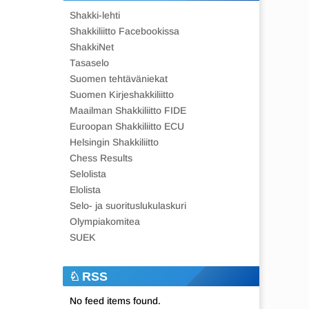
Shakki-lehti
Shakkiliitto Facebookissa
ShakkiNet
Tasaselo
Suomen tehtäväniekat
Suomen Kirjeshakkiliitto
Maailman Shakkiliitto FIDE
Euroopan Shakkiliitto ECU
Helsingin Shakkiliitto
Chess Results
Selolista
Elolista
Selo- ja suorituslukulaskuri
Olympiakomitea
SUEK
RSS
No feed items found.