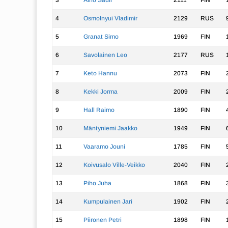
3
Alho Sauli
2111
FIN
4
Osmolnyui Vladimir
2129
RUS
5
Granat Simo
1969
FIN
6
Savolainen Leo
2177
RUS
7
Keto Hannu
2073
FIN
8
Kekki Jorma
2009
FIN
9
Hall Raimo
1890
FIN
10
Mäntyniemi Jaakko
1949
FIN
11
Vaaramo Jouni
1785
FIN
12
Koivusalo Ville-Veikko
2040
FIN
13
Piho Juha
1868
FIN
14
Kumpulainen Jari
1902
FIN
15
Piironen Petri
1898
FIN