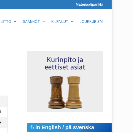
Materiaalipankki
LIITTO
SÄÄNNÖT
KILPAILUT
JOUKKUE-SM
5
5
in English / på svenska