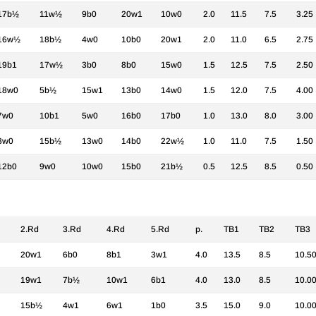
17b½
11w½
9b0
20w1
10w0
2.0
11.5
7.5
3.25
16w½
18b½
4w0
10b0
20w1
2.0
11.0
6.5
2.75
19b1
17w½
3b0
8b0
15w0
1.5
12.5
7.5
2.50
18w0
5b½
15w1
13b0
14w0
1.5
12.0
7.5
4.00
7w0
10b1
5w0
16b0
17b0
1.0
13.0
8.0
3.00
8w0
15b½
13w0
14b0
22w½
1.0
11.0
7.5
1.50
12b0
9w0
10w0
15b0
21b½
0.5
12.5
8.5
0.50
2.Rd
3.Rd
4.Rd
5.Rd
p.
TB1
TB2
TB3
20w1
6b0
8b1
3w1
4.0
13.5
8.5
10.5
19w1
7b½
10w1
6b1
4.0
13.0
8.5
10.0
15b½
4w1
6w1
1b0
3.5
15.0
9.0
10.0