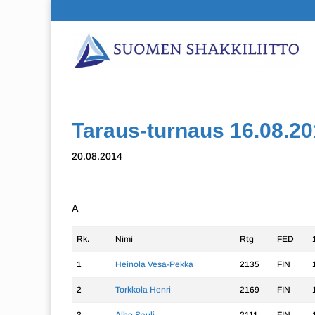
Taraus-turnaus 16.08.20
20.08.2014
A
Rk.
Nimi
Rtg
FED
1
Heinola Vesa-Pekka
2135
FIN
2
Torkkola Henri
2169
FIN