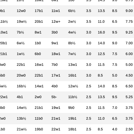
13w1
2b½
18w1
6w1
1b0
3.5
14.5
9.0
8.75
9b1
12w0
17b1
11w1
6b½
3.5
13.5
8.5
9.00
11b½
19w½
20b1
12w+
2w½
3.5
11.0
6.5
7.75
10w1
7b½
8w1
3b0
4w½
3.0
16.0
9.5
9.25
20b1
6w½
1b0
9w1
8b½
3.0
14.0
9.0
7.00
21b1
1w½
6b0
18w1
7w½
3.0
12.5
7.5
6.00
4w0
22b1
16w1
7b0
13w1
3.0
11.5
7.5
5.00
6b0
20w0
22b1
17w1
16b1
3.0
8.5
5.0
4.50
5w½
16b½
14w1
4b0
12w½
2.5
14.0
8.5
6.50
22w1
4b1
2w0
5b-
11b½
2.5
13.5
9.5
5.25
3b0
14w½
21b1
19w1
9b0
2.5
11.5
7.0
3.75
2w0
13b½
11b0
21w1
19b1
2.5
11.0
6.5
3.75
1b0
21w½
19b0
22w1
18b1
2.5
8.5
4.0
2.50