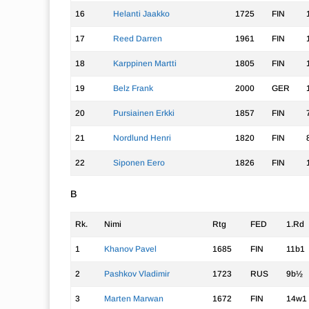
16
Helanti Jaakko
1725
FIN
17
Reed Darren
1961
FIN
18
Karppinen Martti
1805
FIN
19
Belz Frank
2000
GER
20
Pursiainen Erkki
1857
FIN
21
Nordlund Henri
1820
FIN
22
Siponen Eero
1826
FIN
B
Rk.
Nimi
Rtg
FED
1.Rd
1
Khanov Pavel
1685
FIN
11b1
2
Pashkov Vladimir
1723
RUS
9b½
3
Marten Marwan
1672
FIN
14w1