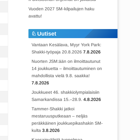
Vuoden 2027 SM-kilpailujen haku
avattu!
Uutiset
Vantaan Kesälava, Myyr York Park:
Shakki-työpaja 20.8.2026
7.8.2026
Nuorten JSM:ään on ilmoittautunut
14 joukkuetta – ilmoittautuminen on
mahdollista vielä 9.8. saakka!
7.8.2026
Joukkueet 46. shakkiolympialaisiin
Samarkandissa 15.–28.9.
4.8.2026
Tammer-Shakki jatkoi
mestaruusputkeaan – neljäs
peräkkäinen joukkuepikashakin SM-
kulta
3.8.2026
Kansainvälistä tunnelmaa