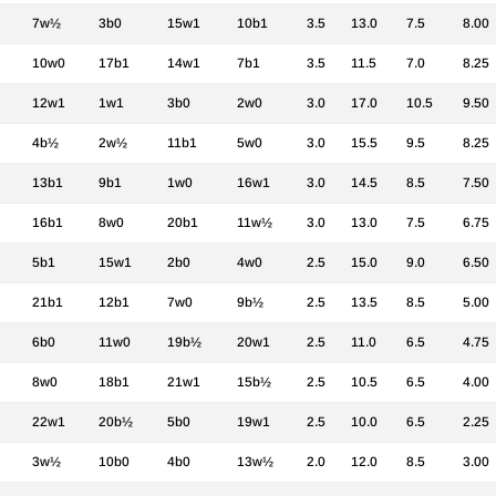
7w½
3b0
15w1
10b1
3.5
13.0
7.5
8.00
10w0
17b1
14w1
7b1
3.5
11.5
7.0
8.25
12w1
1w1
3b0
2w0
3.0
17.0
10.5
9.50
4b½
2w½
11b1
5w0
3.0
15.5
9.5
8.25
13b1
9b1
1w0
16w1
3.0
14.5
8.5
7.50
16b1
8w0
20b1
11w½
3.0
13.0
7.5
6.75
5b1
15w1
2b0
4w0
2.5
15.0
9.0
6.50
21b1
12b1
7w0
9b½
2.5
13.5
8.5
5.00
6b0
11w0
19b½
20w1
2.5
11.0
6.5
4.75
8w0
18b1
21w1
15b½
2.5
10.5
6.5
4.00
22w1
20b½
5b0
19w1
2.5
10.0
6.5
2.25
3w½
10b0
4b0
13w½
2.0
12.0
8.5
3.00