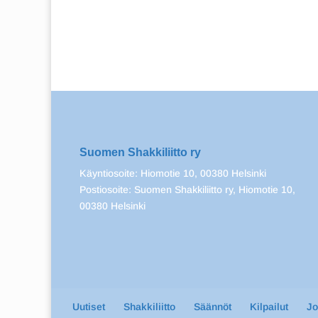
Suomen Shakkiliitto ry
Käyntiosoite: Hiomotie 10, 00380 Helsinki
Postiosoite: Suomen Shakkiliitto ry, Hiomotie 10,
00380 Helsinki
Uutiset
Shakkiliitto
Säännöt
Kilpailut
J