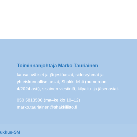
Toiminnanjohtaja Marko Tauriainen
kansainväliset ja järjestöasiat, sidosryhmät ja
yhteiskunnalliset asiat, Shakki-lehti (numeroon
4/2024 asti), sisäinen viestintä, kilpailu- ja jäsenasiat.
050 5813500 (ma–ke klo 10–12)
marko.tauriainen@shakkiliitto.fi
oukkue-SM