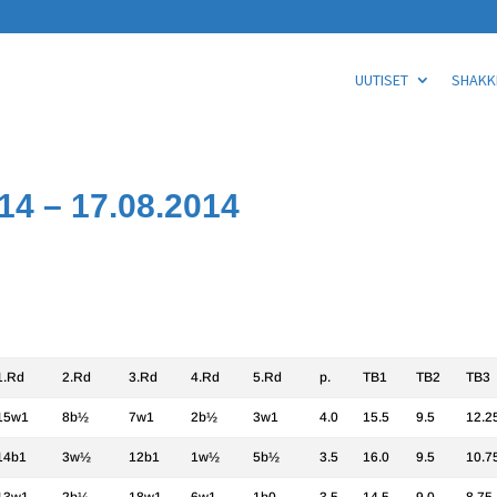
UUTISET
SHAKKI
14 – 17.08.2014
1.Rd
2.Rd
3.Rd
4.Rd
5.Rd
p.
TB1
TB2
TB3
15w1
8b½
7w1
2b½
3w1
4.0
15.5
9.5
12.2
14b1
3w½
12b1
1w½
5b½
3.5
16.0
9.5
10.7