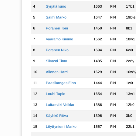
4
Syrjälä Ismo
1663
FIN
17b1
5
Salmi Marko
1647
FIN
19b½
6
Poranen Toni
1450
FIN
8b1
7
Vaaramo Kimmo
1562
FIN
18w1
8
Poranen Niko
1694
FIN
6w0
9
Silvasti Timo
1485
FIN
2w½
10
Allonen Harri
1629
FIN
16w½
11
Paasikangas Eino
1444
FIN
1w0
12
Louhi Tapio
1654
FIN
13w1
13
Laitamäki Veikko
1386
FIN
12b0
14
Käyhkö Ritva
1396
FIN
3b0
15
Löyttyniemi Marko
1557
FIN
22b1