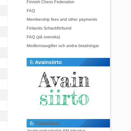
Finnish Chess Federation
FAQ
Membership fees and other payments
Finlands Schackförbund
FAQ (på svenska)
Medlemsavgifter och andra betalningar
Avainsiirto
Tiedotteet
Joukkuepikashakin SM-kilpailun