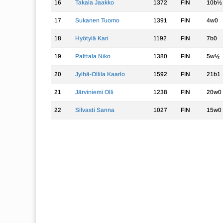
16
Takala Jaakko
1372
FIN
10b½
17
Sukanen Tuomo
1391
FIN
4w0
18
Hyötylä Kari
1192
FIN
7b0
19
Palttala Niko
1380
FIN
5w½
20
Jylhä-Ollila Kaarlo
1592
FIN
21b1
21
Järviniemi Olli
1238
FIN
20w0
22
Silvasti Sanna
1027
FIN
15w0