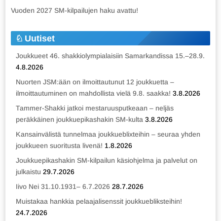
Vuoden 2027 SM-kilpailujen haku avattu!
Uutiset
Joukkueet 46. shakkiolympialaisiin Samarkandissa 15.–28.9.
4.8.2026
Nuorten JSM:ään on ilmoittautunut 12 joukkuetta –
ilmoittautuminen on mahdollista vielä 9.8. saakka!
3.8.2026
Tammer-Shakki jatkoi mestaruusputkeaan – neljäs
peräkkäinen joukkuepikashakin SM-kulta
3.8.2026
Kansainvälistä tunnelmaa joukkueblixteihin – seuraa yhden
joukkueen suoritusta livenä!
1.8.2026
Joukkuepikashakin SM-kilpailun käsiohjelma ja palvelut on
julkaistu
29.7.2026
Iivo Nei 31.10.1931– 6.7.2026
28.7.2026
Muistakaa hankkia pelaajalisenssit joukkuebliksteihin!
24.7.2026