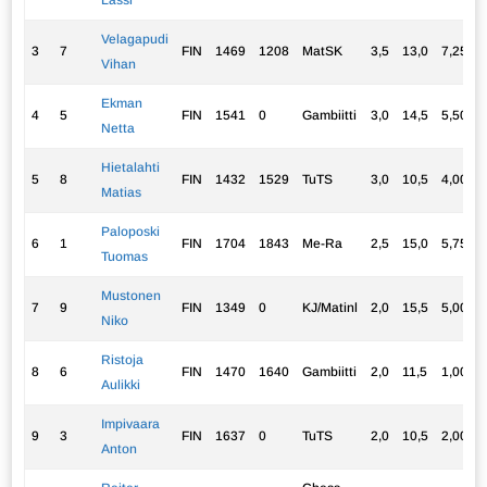
Lassi
Velagapudi
3
7
FIN
1469
1208
MatSK
3,5
13,0
7,25
Vihan
Ekman
4
5
FIN
1541
0
Gambiitti
3,0
14,5
5,50
Netta
Hietalahti
5
8
FIN
1432
1529
TuTS
3,0
10,5
4,00
Matias
Paloposki
6
1
FIN
1704
1843
Me-Ra
2,5
15,0
5,75
Tuomas
Mustonen
7
9
FIN
1349
0
KJ/Matinl
2,0
15,5
5,00
Niko
Ristoja
8
6
FIN
1470
1640
Gambiitti
2,0
11,5
1,00
Aulikki
Impivaara
9
3
FIN
1637
0
TuTS
2,0
10,5
2,00
Anton