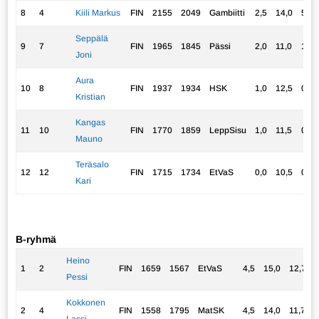
8
4
Kiili Markus
FIN
2155
2049
Gambiitti
2,5
14,0
5,25
Seppälä
9
7
FIN
1965
1845
Pässi
2,0
11,0
1,00
Joni
Aura
10
8
FIN
1937
1934
HSK
1,0
12,5
0,00
Kristian
Kangas
11
10
FIN
1770
1859
LeppSisu
1,0
11,5
0,00
Mauno
Teräsalo
12
12
FIN
1715
1734
EtVaS
0,0
10,5
0,00
Kari
B-ryhmä
Heino
1
2
FIN
1659
1567
EtVaS
4,5
15,0
12,75
Pessi
Kokkonen
2
4
FIN
1558
1795
MatSK
4,5
14,0
11,75