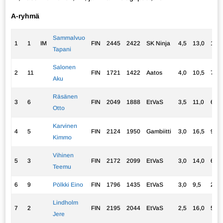
A-ryhmä
Sammalvuo
1
1
IM
FIN
2445
2422
SK Ninja
4,5
13,0
11,7
Tapani
Salonen
2
11
FIN
1721
1422
Aatos
4,0
10,5
7,50
Aku
Räsänen
3
6
FIN
2049
1888
EtVaS
3,5
11,0
6,75
Otto
Karvinen
4
5
FIN
2124
1950
Gambiitti
3,0
16,5
9,50
Kimmo
Vihinen
5
3
FIN
2172
2099
EtVaS
3,0
14,0
6,50
Teemu
6
9
Pölkki Eino
FIN
1796
1435
EtVaS
3,0
9,5
2,00
Lindholm
7
2
FIN
2195
2044
EtVaS
2,5
16,0
5,75
Jere