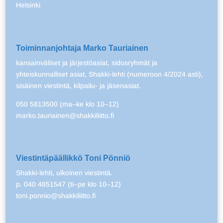
Helsinki
Toiminnanjohtaja Marko Tauriainen
kansainväliset ja järjestöasiat, sidosryhmät ja
yhteiskunnalliset asiat, Shakki-lehti (numeroon 4/2024 asti),
sisäinen viestintä, kilpailu- ja jäsenasiat.
050 5813500 (ma–ke klo 10–12)
marko.tauriainen@shakkiliitto.fi
Viestintäpäällikkö Toni Pönniö
Shakki-lehti, ulkoinen viestintä.
p. 040 4851547 (ti–pe klo 10–12)
toni.ponnio@shakkiliitto.fi