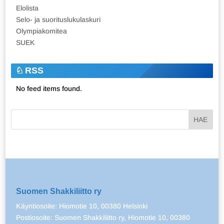
Elolista
Selo- ja suorituslukulaskuri
Olympiakomitea
SUEK
RSS
No feed items found.
Suomen Shakkiliitto ry
Käyntiosoite: Hiomotie 10, 00380 Helsinki
Postiosoite: Suomen Shakkiliitto ry, Hiomotie 10, 00380