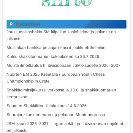
Tiedotteet
Joukkuepikashakin SM-kilpailun käsiohjelma ja palvelut on
julkaistu
Muistakaa hankkia pelaajalisenssit joukkuebliksteihin!
Kutsu shakkituomarien kokoukseen su 26.7.2026
Muista ilmoittautua III divisioonaan JSM-kaudelle 2026–2027
Nuorten EM 2026 Kreetalla / European Youth Chess
Championship in Crete
Shakkitoimitsijakurssi verkossa la 13.6. ja shakkituomarien
kertauskoe
Suomen Shakkiliiton liittokokous 14.6.2026
Seurajoukkueiden eurocup pelataan Montenegrossa
JSM-kausi 2026–2027 – liigan sekä I ja II divisioonan ohjelmat
on julkaistu