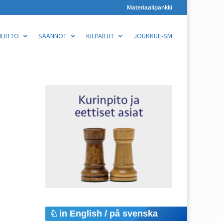
Materiaalipankki
LIITTO
SÄÄNNÖT
KILPAILUT
JOUKKUE-SM
in English / på svenska