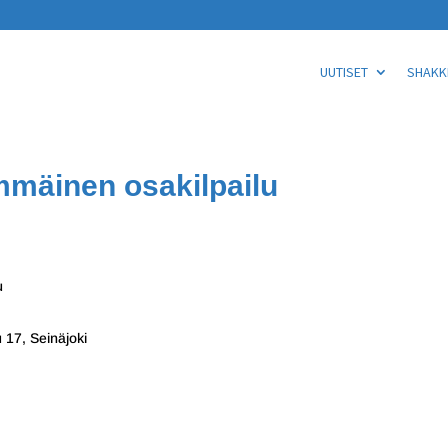
UUTISET
SHAKKI
mmäinen osakilpailu
u
 17, Seinäjoki