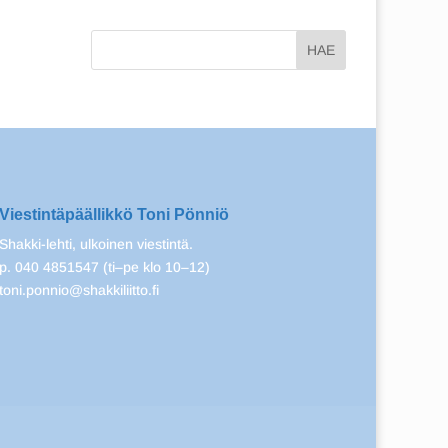
Viestintäpäällikkö Toni Pönniö
Shakki-lehti, ulkoinen viestintä.
p. 040 4851547 (ti–pe klo 10–12)
toni.ponnio@shakkiliitto.fi