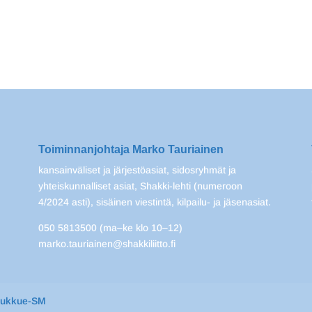
Toiminnanjohtaja Marko Tauriainen
kansainväliset ja järjestöasiat, sidosryhmät ja
yhteiskunnalliset asiat, Shakki-lehti (numeroon
4/2024 asti), sisäinen viestintä, kilpailu- ja jäsenasiat.
050 5813500 (ma–ke klo 10–12)
marko.tauriainen@shakkiliitto.fi
oukkue-SM