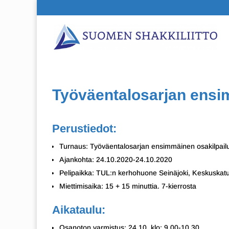
Työväentalosarjan ensi
Perustiedot:
Turnaus: Työväentalosarjan ensimmäinen osakilpail
Ajankohta: 24.10.2020-24.10.2020
Pelipaikka: TUL:n kerhohuone Seinäjoki, Keskuskatu
Miettimisaika: 15 + 15 minuttia. 7-kierrosta
Aikataulu:
Osanoton varmistus: 24.10. klo: 9.00-10.30