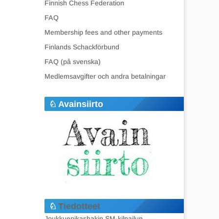
Finnish Chess Federation
FAQ
Membership fees and other payments
Finlands Schackförbund
FAQ (på svenska)
Medlemsavgifter och andra betalningar
Avainsiirto
Tiedotteet
Joukkuepikashakin SM-kilpailun