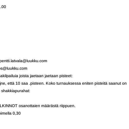
7.00
 pentti.latvala@luukku.com
roos@luukku.com
ilpailuia joista jaetaan jaetaan pisteet:
, jne, että 10 saa .pisteen. Koko turnauksessa eniten pisteitä saanut on
n shakkiapurahat:
NOT osanottaien määrästä riippuen.
imella 0,30