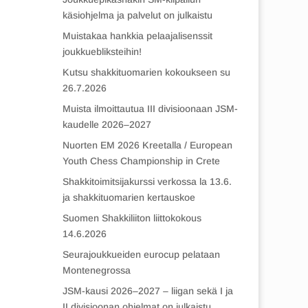
käsiohjelma ja palvelut on julkaistu
Muistakaa hankkia pelaajalisenssit
joukkuebliksteihin!
Kutsu shakkituomarien kokoukseen su
26.7.2026
Muista ilmoittautua III divisioonaan JSM-
kaudelle 2026–2027
Nuorten EM 2026 Kreetalla / European
Youth Chess Championship in Crete
Shakkitoimitsijakurssi verkossa la 13.6.
ja shakkituomarien kertauskoe
Suomen Shakkiliiton liittokokous
14.6.2026
Seurajoukkueiden eurocup pelataan
Montenegrossa
JSM-kausi 2026–2027 – liigan sekä I ja
II divisioonan ohjelmat on julkaistu