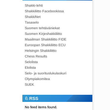
Shakki-lehti
Shakkiliitto Facebookissa
ShakkiNet
Tasaselo
Suomen tehtäväniekat
Suomen Kirjeshakkiliitto
Maailman Shakkiliitto FIDE
Euroopan Shakkiliitto ECU
Helsingin Shakkiliitto
Chess Results
Selolista
Elolista
Selo- ja suorituslukulaskuri
Olympiakomitea
SUEK
RSS
No feed items found.