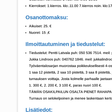
Kierrokset: 1.kierros. klo:.11.00 7.kierros noin. klo:1
Osanottomaksu:
Aikuiset: 25. €
Nuoret: 15 ,€
Ilmoittautuminen ja tiedustelut:
Tiedustelut: Pentti Latvala puh: 050 536 7514. meil:
Jukka Lindroos puh: 040762 1846. meil: jukkalind
Työväentalosarjan muorostaa poikkeuksellisesti 4-osak
1 saa 12 pistettä, 2 saa 10 pistettä, 3 saa 8 pistettä
turnauksen voittaja. Josta kolmelle parhaalle jaetaa
1. 300 €, 2. 200 €, 3 100 €, paras nuori 100 €.
TÄMÄN OSAKILPAILUN OSALTA PIENET RAHAPALKIN
Turnaus on selokelpoinen ja menee laskentaan kerto
Lisätiedot: