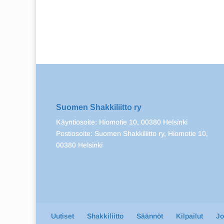
Suomen Shakkiliitto ry
Käyntiosoite: Hiomotie 10, 00380 Helsinki
Postiosoite: Suomen Shakkiliitto ry, Hiomotie 10,
00380 Helsinki
Uutiset
Shakkiliitto
Säännöt
Kilpailut
J