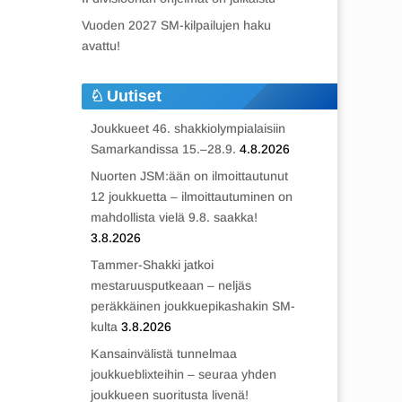
Vuoden 2027 SM-kilpailujen haku
avattu!
Uutiset
Joukkueet 46. shakkiolympialaisiin
Samarkandissa 15.–28.9.
4.8.2026
Nuorten JSM:ään on ilmoittautunut
12 joukkuetta – ilmoittautuminen on
mahdollista vielä 9.8. saakka!
3.8.2026
Tammer-Shakki jatkoi
mestaruusputkeaan – neljäs
peräkkäinen joukkuepikashakin SM-
kulta
3.8.2026
Kansainvälistä tunnelmaa
joukkueblixteihin – seuraa yhden
joukkueen suoritusta livenä!