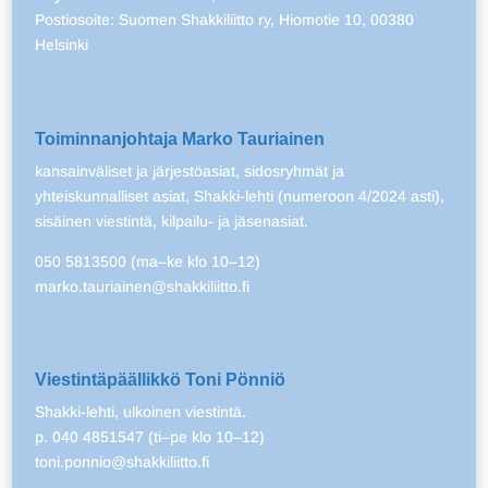
Postiosoite: Suomen Shakkiliitto ry, Hiomotie 10, 00380
Helsinki
Toiminnanjohtaja Marko Tauriainen
kansainväliset ja järjestöasiat, sidosryhmät ja
yhteiskunnalliset asiat, Shakki-lehti (numeroon 4/2024 asti),
sisäinen viestintä, kilpailu- ja jäsenasiat.
050 5813500 (ma–ke klo 10–12)
marko.tauriainen@shakkiliitto.fi
Viestintäpäällikkö Toni Pönniö
Shakki-lehti, ulkoinen viestintä.
p. 040 4851547 (ti–pe klo 10–12)
toni.ponnio@shakkiliitto.fi