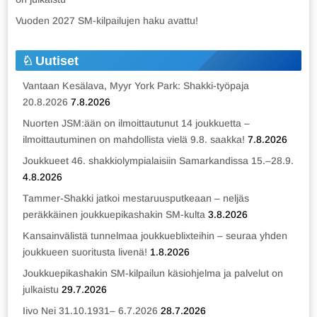
Vuoden 2027 SM-kilpailujen haku avattu!
Uutiset
Vantaan Kesälava, Myyr York Park: Shakki-työpaja
20.8.2026
7.8.2026
Nuorten JSM:ään on ilmoittautunut 14 joukkuetta –
ilmoittautuminen on mahdollista vielä 9.8. saakka!
7.8.2026
Joukkueet 46. shakkiolympialaisiin Samarkandissa 15.–28.9.
4.8.2026
Tammer-Shakki jatkoi mestaruusputkeaan – neljäs
peräkkäinen joukkuepikashakin SM-kulta
3.8.2026
Kansainvälistä tunnelmaa joukkueblixteihin – seuraa yhden
joukkueen suoritusta livenä!
1.8.2026
Joukkuepikashakin SM-kilpailun käsiohjelma ja palvelut on
julkaistu
29.7.2026
Iivo Nei 31.10.1931– 6.7.2026
28.7.2026