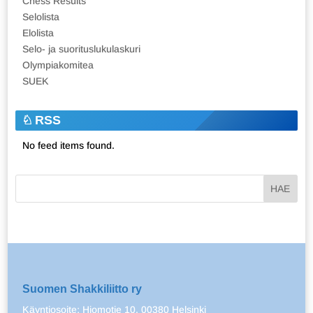
Chess Results
Selolista
Elolista
Selo- ja suorituslukulaskuri
Olympiakomitea
SUEK
RSS
No feed items found.
Suomen Shakkiliitto ry
Käyntiosoite: Hiomotie 10, 00380 Helsinki