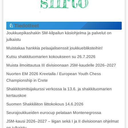
Tiedotteet
Joukkuepikashakin SM-kilpailun käsiohjelma ja palvelut on
julkaistu
Muistakaa hankkia pelaajalisenssit joukkuebliksteihin!
Kutsu shakkituomarien kokoukseen su 26.7.2026
Muista ilmoittautua III divisioonaan JSM-kaudelle 2026–2027
Nuorten EM 2026 Kreetalla / European Youth Chess
Championship in Crete
Shakkitoimitsijakurssi verkossa la 13.6. ja shakkituomarien
kertauskoe
Suomen Shakkiliiton liittokokous 14.6.2026
Seurajoukkueiden eurocup pelataan Montenegrossa
JSM-kausi 2026–2027 – liigan sekä I ja II divisioonan ohjelmat
on julkaistu