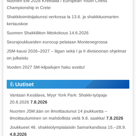
Nuorten EM 2026 Kreetalla / European Youth Chess
Championship in Crete
Shakkitoimitsijakurssi verkossa la 13.6. ja shakkituomarien
kertauskoe
Suomen Shakkiliiton liittokokous 14.6.2026
Seurajoukkueiden eurocup pelataan Montenegrossa
JSM-kausi 2026–2027 – liigan sekä I ja II divisioonan ohjelmat
on julkaistu
Vuoden 2027 SM-kilpailujen haku avattu!
Uutiset
Vantaan Kesälava, Myyr York Park: Shakki-työpaja
20.8.2026
7.8.2026
Nuorten JSM:ään on ilmoittautunut 14 joukkuetta –
ilmoittautuminen on mahdollista vielä 9.8. saakka!
7.8.2026
Joukkueet 46. shakkiolympialaisiin Samarkandissa 15.–28.9.
4.8.2026