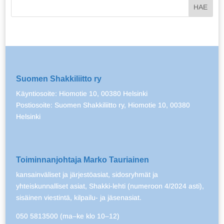
Suomen Shakkiliitto ry
Käyntiosoite: Hiomotie 10, 00380 Helsinki
Postiosoite: Suomen Shakkiliitto ry, Hiomotie 10, 00380
Helsinki
Toiminnanjohtaja Marko Tauriainen
kansainväliset ja järjestöasiat, sidosryhmät ja
yhteiskunnalliset asiat, Shakki-lehti (numeroon 4/2024 asti),
sisäinen viestintä, kilpailu- ja jäsenasiat.
050 5813500 (ma–ke klo 10–12)