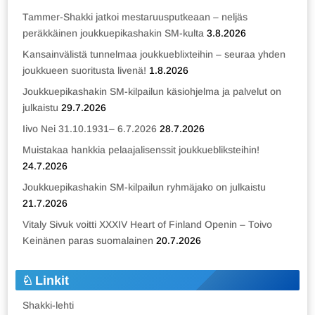
Tammer-Shakki jatkoi mestaruusputkeaan – neljäs
peräkkäinen joukkuepikashakin SM-kulta
3.8.2026
Kansainvälistä tunnelmaa joukkueblixteihin – seuraa yhden
joukkueen suoritusta livenä!
1.8.2026
Joukkuepikashakin SM-kilpailun käsiohjelma ja palvelut on
julkaistu
29.7.2026
Iivo Nei 31.10.1931– 6.7.2026
28.7.2026
Muistakaa hankkia pelaajalisenssit joukkuebliksteihin!
24.7.2026
Joukkuepikashakin SM-kilpailun ryhmäjako on julkaistu
21.7.2026
Vitaly Sivuk voitti XXXIV Heart of Finland Openin – Toivo
Keinänen paras suomalainen
20.7.2026
Linkit
Shakki-lehti