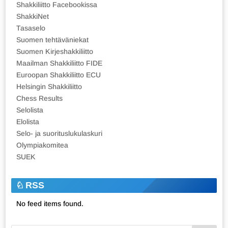
Shakkiliitto Facebookissa
ShakkiNet
Tasaselo
Suomen tehtäväniekat
Suomen Kirjeshakkiliitto
Maailman Shakkiliitto FIDE
Euroopan Shakkiliitto ECU
Helsingin Shakkiliitto
Chess Results
Selolista
Elolista
Selo- ja suorituslukulaskuri
Olympiakomitea
SUEK
RSS
No feed items found.