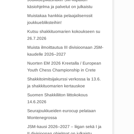
käsiohjelma ja palvelut on julkaistu
Muistakaa hankkia pelaajalisenssit
joukkuebliksteihin!
Kutsu shakkituomarien kokoukseen su
26.7.2026
Muista ilmoittautua III divisioonaan JSM-
kaudelle 2026–2027
Nuorten EM 2026 Kreetalla / European
Youth Chess Championship in Crete
Shakkitoimitsijakurssi verkossa la 13.6.
ja shakkituomarien kertauskoe
Suomen Shakkiliiton liittokokous
14.6.2026
Seurajoukkueiden eurocup pelataan
Montenegrossa
JSM-kausi 2026–2027 – liigan sekä I ja
II divisioonan ohjelmat on julkaistu