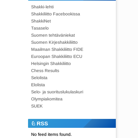
Shakki-lehti
Shakkiliitto Facebookissa
ShakkiNet
Tasaselo
Suomen tehtäväniekat
Suomen Kirjeshakkiliitto
Maailman Shakkiliitto FIDE
Euroopan Shakkiliitto ECU
Helsingin Shakkiliitto
Chess Results
Selolista
Elolista
Selo- ja suorituslukulaskuri
Olympiakomitea
SUEK
RSS
No feed items found.