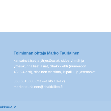
Toiminnanjohtaja Marko Tauriainen
kansainväliset ja järjestöasiat, sidosryhmät ja
yhteiskunnalliset asiat, Shakki-lehti (numeroon
4/2024 asti), sisäinen viestintä, kilpailu- ja jäsenasiat.
050 5813500 (ma–ke klo 10–12)
marko.tauriainen@shakkiliitto.fi
oukkue-SM