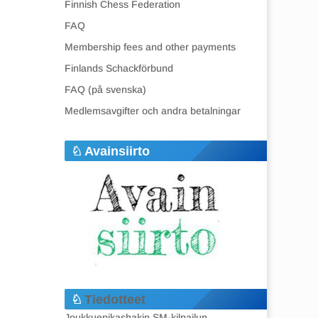
Finnish Chess Federation
FAQ
Membership fees and other payments
Finlands Schackförbund
FAQ (på svenska)
Medlemsavgifter och andra betalningar
Avainsiirto
Tiedotteet
Joukkuepikashakin SM-kilpailun