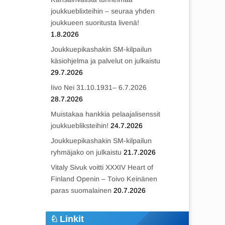
joukkueblixteihin – seuraa yhden
joukkueen suoritusta livenä!
1.8.2026
Joukkuepikashakin SM-kilpailun
käsiohjelma ja palvelut on julkaistu
29.7.2026
Iivo Nei 31.10.1931– 6.7.2026
28.7.2026
Muistakaa hankkia pelaajalisenssit
joukkuebliksteihin!
24.7.2026
Joukkuepikashakin SM-kilpailun
ryhmäjako on julkaistu
21.7.2026
Vitaly Sivuk voitti XXXIV Heart of
Finland Openin – Toivo Keinänen
paras suomalainen
20.7.2026
Linkit