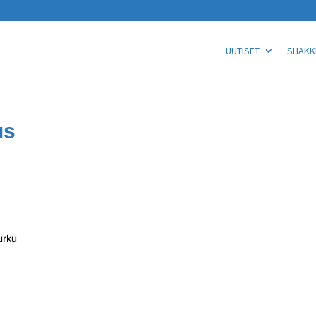
UUTISET
SHAKKI
us
urku