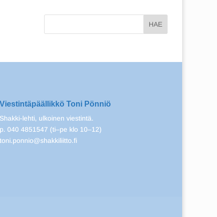
Viestintäpäällikkö Toni Pönniö
Shakki-lehti, ulkoinen viestintä.
p. 040 4851547 (ti–pe klo 10–12)
toni.ponnio@shakkiliitto.fi