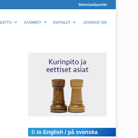
Materiaalipankki
LIITTO
SÄÄNNÖT
KILPAILUT
JOUKKUE-SM
in English / på svenska