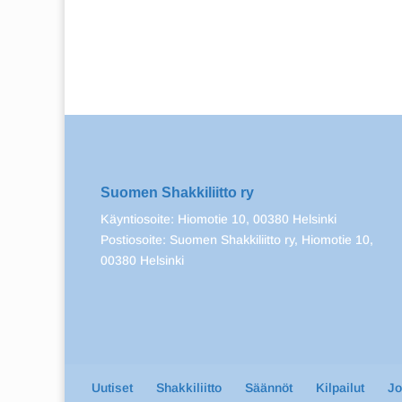
Suomen Shakkiliitto ry
Käyntiosoite: Hiomotie 10, 00380 Helsinki
Postiosoite: Suomen Shakkiliitto ry, Hiomotie 10,
00380 Helsinki
Uutiset
Shakkiliitto
Säännöt
Kilpailut
J