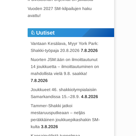
Vuoden 2027 SM-kilpailujen haku
avattu!
Uutiset
Vantaan Kesälava, Myyr York Park:
Shakki-työpaja 20.8.2026
7.8.2026
Nuorten JSM:ään on ilmoittautunut
14 joukkuetta – ilmoittautuminen on
mahdollista vielä 9.8. saakka!
7.8.2026
Joukkueet 46. shakkiolympialaisiin
Samarkandissa 15.–28.9.
4.8.2026
Tammer-Shakki jatkoi
mestaruusputkeaan – neljäs
peräkkäinen joukkuepikashakin SM-
kulta
3.8.2026
Kansainvälistä tunnelmaa