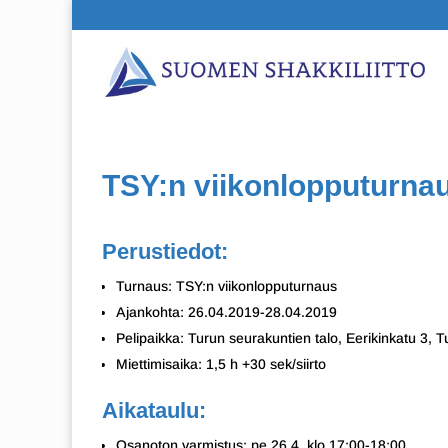
TSY:n viikonlopputurna
Perustiedot:
Turnaus: TSY:n viikonlopputurnaus
Ajankohta: 26.04.2019-28.04.2019
Pelipaikka: Turun seurakuntien talo, Eerikinkatu 3, T
Miettimisaika: 1,5 h +30 sek/siirto
Aikataulu:
Osanoton varmistus: pe 26.4. klo 17:00-18:00