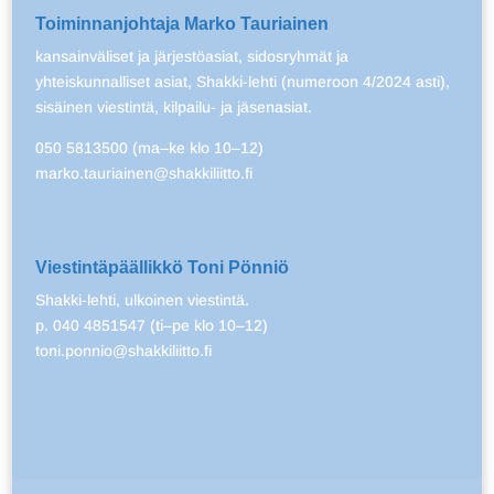
Toiminnanjohtaja Marko Tauriainen
kansainväliset ja järjestöasiat, sidosryhmät ja
yhteiskunnalliset asiat, Shakki-lehti (numeroon 4/2024 asti),
sisäinen viestintä, kilpailu- ja jäsenasiat.
050 5813500 (ma–ke klo 10–12)
marko.tauriainen@shakkiliitto.fi
Viestintäpäällikkö Toni Pönniö
Shakki-lehti, ulkoinen viestintä.
p. 040 4851547 (ti–pe klo 10–12)
toni.ponnio@shakkiliitto.fi