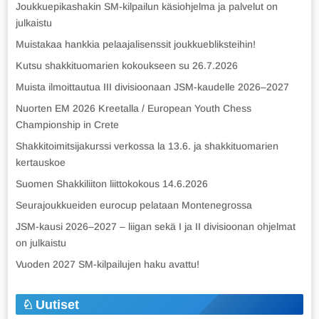
Joukkuepikashakin SM-kilpailun käsiohjelma ja palvelut on
julkaistu
Muistakaa hankkia pelaajalisenssit joukkuebliksteihin!
Kutsu shakkituomarien kokoukseen su 26.7.2026
Muista ilmoittautua III divisioonaan JSM-kaudelle 2026–2027
Nuorten EM 2026 Kreetalla / European Youth Chess
Championship in Crete
Shakkitoimitsijakurssi verkossa la 13.6. ja shakkituomarien
kertauskoe
Suomen Shakkiliiton liittokokous 14.6.2026
Seurajoukkueiden eurocup pelataan Montenegrossa
JSM-kausi 2026–2027 – liigan sekä I ja II divisioonan ohjelmat
on julkaistu
Vuoden 2027 SM-kilpailujen haku avattu!
Uutiset