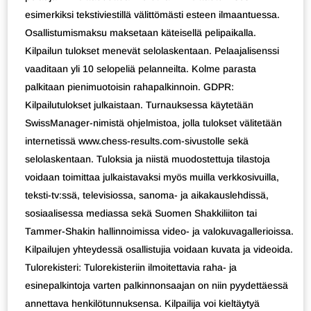
esimerkiksi tekstiviestillä välittömästi esteen ilmaantuessa.
Osallistumismaksu maksetaan käteisellä pelipaikalla.
Kilpailun tulokset menevät selolaskentaan. Pelaajalisenssi
vaaditaan yli 10 selopeliä pelanneilta. Kolme parasta
palkitaan pienimuotoisin rahapalkinnoin. GDPR:
Kilpailutulokset julkaistaan. Turnauksessa käytetään
SwissManager-nimistä ohjelmistoa, jolla tulokset välitetään
internetissä www.chess-results.com-sivustolle sekä
selolaskentaan. Tuloksia ja niistä muodostettuja tilastoja
voidaan toimittaa julkaistavaksi myös muilla verkkosivuilla,
teksti-tv:ssä, televisiossa, sanoma- ja aikakauslehdissä,
sosiaalisessa mediassa sekä Suomen Shakkiliiton tai
Tammer-Shakin hallinnoimissa video- ja valokuvagallerioissa.
Kilpailujen yhteydessä osallistujia voidaan kuvata ja videoida.
Tulorekisteri: Tulorekisteriin ilmoitettavia raha- ja
esinepalkintoja varten palkinnonsaajan on niin pyydettäessä
annettava henkilötunnuksensa. Kilpailija voi kieltäytyä