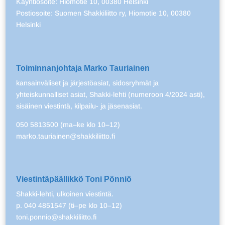
Käyntiosoite: Hiomotie 10, 00380 Helsinki
Postiosoite: Suomen Shakkiliitto ry, Hiomotie 10, 00380
Helsinki
Toiminnanjohtaja Marko Tauriainen
kansainväliset ja järjestöasiat, sidosryhmät ja
yhteiskunnalliset asiat, Shakki-lehti (numeroon 4/2024 asti),
sisäinen viestintä, kilpailu- ja jäsenasiat.
050 5813500 (ma–ke klo 10–12)
marko.tauriainen@shakkiliitto.fi
Viestintäpäällikkö Toni Pönniö
Shakki-lehti, ulkoinen viestintä.
p. 040 4851547 (ti–pe klo 10–12)
toni.ponnio@shakkiliitto.fi