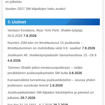
on julkaistu
Vuoden 2027 SM-kilpailujen haku avattu!
Uutiset
Vantaan Kesälava, Myyr York Park: Shakki-työpaja
20.8.2026
7.8.2026
Nuorten JSM:ään on ilmoittautunut 14 joukkuetta –
ilmoittautuminen on mahdollista vielä 9.8. saakka!
7.8.2026
Joukkueet 46. shakkiolympialaisiin Samarkandissa 15.–28.9.
4.8.2026
Tammer-Shakki jatkoi mestaruusputkeaan – neljäs
peräkkäinen joukkuepikashakin SM-kulta
3.8.2026
Kansainvälistä tunnelmaa joukkueblixteihin – seuraa yhden
joukkueen suoritusta livenä!
1.8.2026
Joukkuepikashakin SM-kilpailun käsiohjelma ja palvelut on
julkaistu
29.7.2026
Iivo Nei 31.10.1931– 6.7.2026
28.7.2026