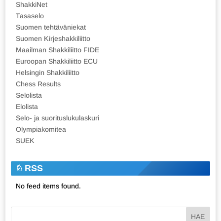
ShakkiNet
Tasaselo
Suomen tehtäväniekat
Suomen Kirjeshakkiliitto
Maailman Shakkiliitto FIDE
Euroopan Shakkiliitto ECU
Helsingin Shakkiliitto
Chess Results
Selolista
Elolista
Selo- ja suorituslukulaskuri
Olympiakomitea
SUEK
RSS
No feed items found.