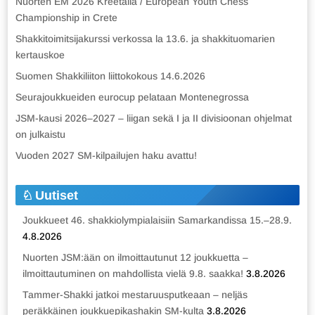
Nuorten EM 2026 Kreetalla / European Youth Chess
Championship in Crete
Shakkitoimitsijakurssi verkossa la 13.6. ja shakkituomarien
kertauskoe
Suomen Shakkiliiton liittokokous 14.6.2026
Seurajoukkueiden eurocup pelataan Montenegrossa
JSM-kausi 2026–2027 – liigan sekä I ja II divisioonan ohjelmat
on julkaistu
Vuoden 2027 SM-kilpailujen haku avattu!
Uutiset
Joukkueet 46. shakkiolympialaisiin Samarkandissa 15.–28.9.
4.8.2026
Nuorten JSM:ään on ilmoittautunut 12 joukkuetta –
ilmoittautuminen on mahdollista vielä 9.8. saakka!
3.8.2026
Tammer-Shakki jatkoi mestaruusputkeaan – neljäs
peräkkäinen joukkuepikashakin SM-kulta
3.8.2026