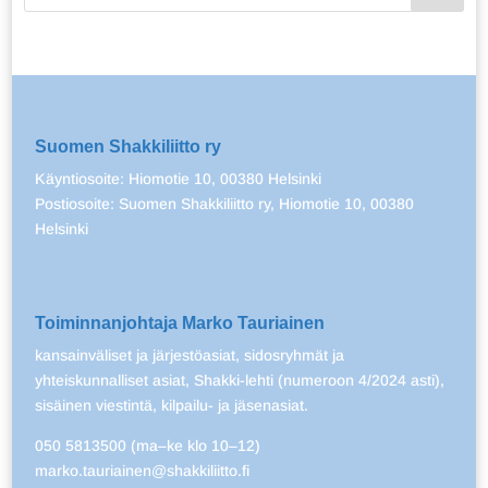
Suomen Shakkiliitto ry
Käyntiosoite: Hiomotie 10, 00380 Helsinki
Postiosoite: Suomen Shakkiliitto ry, Hiomotie 10, 00380
Helsinki
Toiminnanjohtaja Marko Tauriainen
kansainväliset ja järjestöasiat, sidosryhmät ja
yhteiskunnalliset asiat, Shakki-lehti (numeroon 4/2024 asti),
sisäinen viestintä, kilpailu- ja jäsenasiat.
050 5813500 (ma–ke klo 10–12)
marko.tauriainen@shakkiliitto.fi