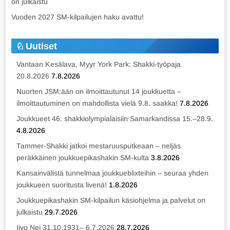
on julkaistu
Vuoden 2027 SM-kilpailujen haku avattu!
Uutiset
Vantaan Kesälava, Myyr York Park: Shakki-työpaja
20.8.2026
7.8.2026
Nuorten JSM:ään on ilmoittautunut 14 joukkuetta –
ilmoittautuminen on mahdollista vielä 9.8. saakka!
7.8.2026
Joukkueet 46. shakkiolympialaisiin Samarkandissa 15.–28.9.
4.8.2026
Tammer-Shakki jatkoi mestaruusputkeaan – neljäs
peräkkäinen joukkuepikashakin SM-kulta
3.8.2026
Kansainvälistä tunnelmaa joukkueblixteihin – seuraa yhden
joukkueen suoritusta livenä!
1.8.2026
Joukkuepikashakin SM-kilpailun käsiohjelma ja palvelut on
julkaistu
29.7.2026
Iivo Nei 31.10.1931– 6.7.2026
28.7.2026