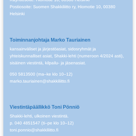
Postiosoite: Suomen Shakkiliitto ry, Hiomotie 10, 00380
Helsinki
Toiminnanjohtaja Marko Tauriainen
kansainväliset ja järjestöasiat, sidosryhmät ja
yhteiskunnalliset asiat, Shakki-lehti (numeroon 4/2024 asti),
sisäinen viestintä, kilpailu- ja jäsenasiat.
050 5813500 (ma–ke klo 10–12)
marko.tauriainen@shakkiliitto.fi
Viestintäpäällikkö Toni Pönniö
Shakki-lehti, ulkoinen viestintä.
p. 040 4851547 (ti–pe klo 10–12)
toni.ponnio@shakkiliitto.fi