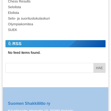
Chess Results
Selolista
Elolista
Selo- ja suorituslukulaskuri
Olympiakomitea
SUEK
RSS
No feed items found.
Suomen Shakkiliitto ry
Käyntiosoite: Hiomotie 10, 00380 Helsinki