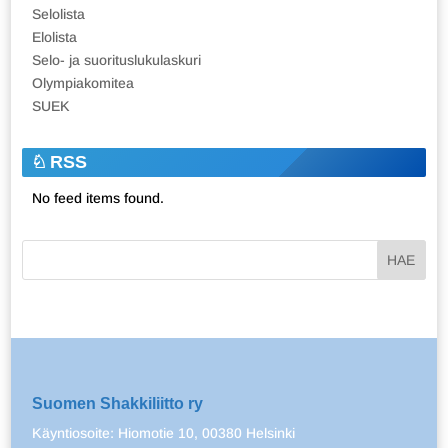
Selolista
Elolista
Selo- ja suorituslukulaskuri
Olympiakomitea
SUEK
RSS
No feed items found.
Suomen Shakkiliitto ry
Käyntiosoite: Hiomotie 10, 00380 Helsinki