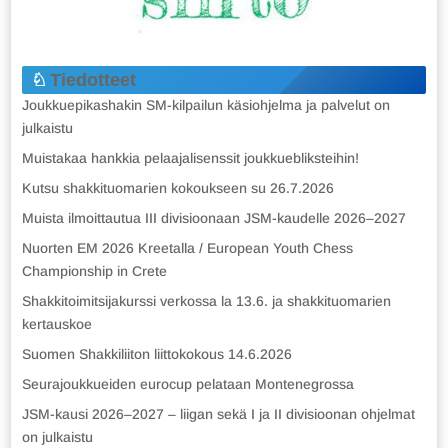
Tiedotteet
Joukkuepikashakin SM-kilpailun käsiohjelma ja palvelut on
julkaistu
Muistakaa hankkia pelaajalisenssit joukkuebliksteihin!
Kutsu shakkituomarien kokoukseen su 26.7.2026
Muista ilmoittautua III divisioonaan JSM-kaudelle 2026–2027
Nuorten EM 2026 Kreetalla / European Youth Chess
Championship in Crete
Shakkitoimitsijakurssi verkossa la 13.6. ja shakkituomarien
kertauskoe
Suomen Shakkiliiton liittokokous 14.6.2026
Seurajoukkueiden eurocup pelataan Montenegrossa
JSM-kausi 2026–2027 – liigan sekä I ja II divisioonan ohjelmat
on julkaistu