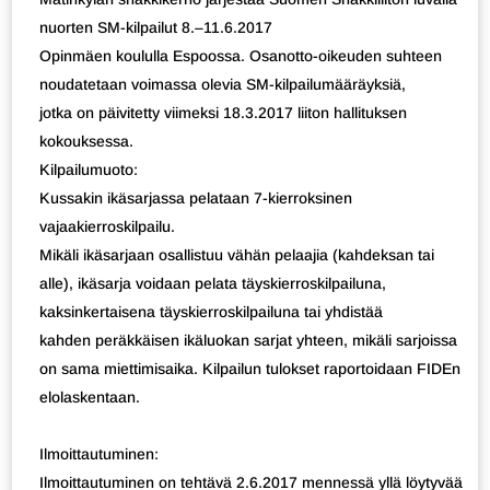
nuorten SM-kilpailut 8.–11.6.2017
Opinmäen koululla Espoossa. Osanotto-oikeuden suhteen
noudatetaan voimassa olevia SM-kilpailumääräyksiä,
jotka on päivitetty viimeksi 18.3.2017 liiton hallituksen
kokouksessa.
Kilpailumuoto:
Kussakin ikäsarjassa pelataan 7-kierroksinen
vajaakierroskilpailu.
Mikäli ikäsarjaan osallistuu vähän pelaajia (kahdeksan tai
alle), ikäsarja voidaan pelata täyskierroskilpailuna,
kaksinkertaisena täyskierroskilpailuna tai yhdistää
kahden peräkkäisen ikäluokan sarjat yhteen, mikäli sarjoissa
on sama miettimisaika. Kilpailun tulokset raportoidaan FIDEn
elolaskentaan.
Ilmoittautuminen:
Ilmoittautuminen on tehtävä 2.6.2017 mennessä yllä löytyvää