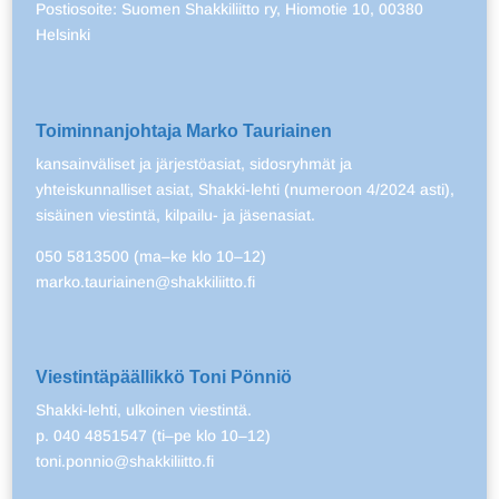
Postiosoite: Suomen Shakkiliitto ry, Hiomotie 10, 00380
Helsinki
Toiminnanjohtaja Marko Tauriainen
kansainväliset ja järjestöasiat, sidosryhmät ja
yhteiskunnalliset asiat, Shakki-lehti (numeroon 4/2024 asti),
sisäinen viestintä, kilpailu- ja jäsenasiat.
050 5813500 (ma–ke klo 10–12)
marko.tauriainen@shakkiliitto.fi
Viestintäpäällikkö Toni Pönniö
Shakki-lehti, ulkoinen viestintä.
p. 040 4851547 (ti–pe klo 10–12)
toni.ponnio@shakkiliitto.fi