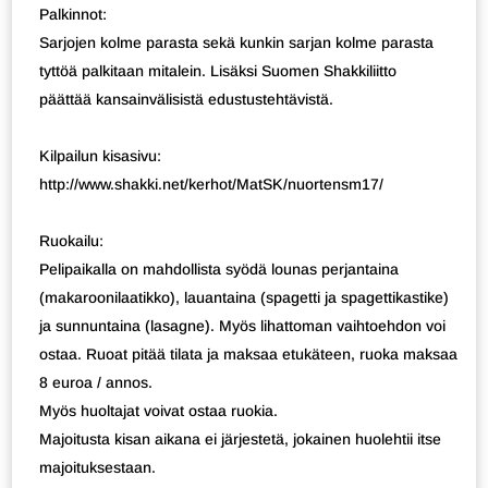
Palkinnot:
Sarjojen kolme parasta sekä kunkin sarjan kolme parasta
tyttöä palkitaan mitalein. Lisäksi Suomen Shakkiliitto
päättää kansainvälisistä edustustehtävistä.
Kilpailun kisasivu:
http://www.shakki.net/kerhot/MatSK/nuortensm17/
Ruokailu:
Pelipaikalla on mahdollista syödä lounas perjantaina
(makaroonilaatikko), lauantaina (spagetti ja spagettikastike)
ja sunnuntaina (lasagne). Myös lihattoman vaihtoehdon voi
ostaa. Ruoat pitää tilata ja maksaa etukäteen, ruoka maksaa
8 euroa / annos.
Myös huoltajat voivat ostaa ruokia.
Majoitusta kisan aikana ei järjestetä, jokainen huolehtii itse
majoituksestaan.