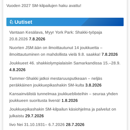
Vuoden 2027 SM-kilpailujen haku avattu!
Uutiset
Vantaan Kesälava, Myyr York Park: Shakki-työpaja
20.8.2026
7.8.2026
Nuorten JSM:ään on ilmoittautunut 14 joukkuetta –
ilmoittautuminen on mahdollista vielä 9.8. saakka!
7.8.2026
Joukkueet 46. shakkiolympialaisiin Samarkandissa 15.–28.9.
4.8.2026
Tammer-Shakki jatkoi mestaruusputkeaan – neljäs
peräkkäinen joukkuepikashakin SM-kulta
3.8.2026
Kansainvälistä tunnelmaa joukkueblixteihin – seuraa yhden
joukkueen suoritusta livenä!
1.8.2026
Joukkuepikashakin SM-kilpailun käsiohjelma ja palvelut on
julkaistu
29.7.2026
Iivo Nei 31.10.1931– 6.7.2026
28.7.2026