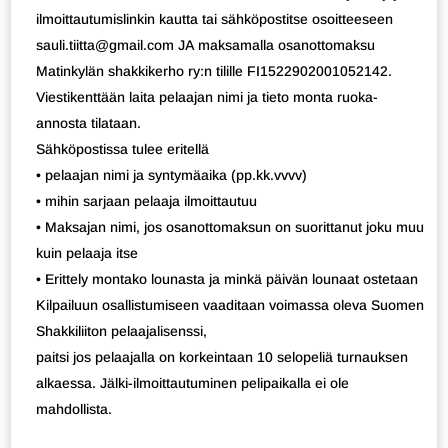
ilmoittautumislinkin kautta tai sähköpostitse osoitteeseen
sauli.tiitta@gmail.com JA maksamalla osanottomaksu
Matinkylän shakkikerho ry:n tilille FI1522902001052142.
Viestikenttään laita pelaajan nimi ja tieto monta ruoka-
annosta tilataan.
Sähköpostissa tulee eritellä
• pelaajan nimi ja syntymäaika (pp.kk.vvvv)
• mihin sarjaan pelaaja ilmoittautuu
• Maksajan nimi, jos osanottomaksun on suorittanut joku muu
kuin pelaaja itse
• Erittely montako lounasta ja minkä päivän lounaat ostetaan
Kilpailuun osallistumiseen vaaditaan voimassa oleva Suomen
Shakkiliiton pelaajalisenssi,
paitsi jos pelaajalla on korkeintaan 10 selopeliä turnauksen
alkaessa. Jälki-ilmoittautuminen pelipaikalla ei ole
mahdollista.