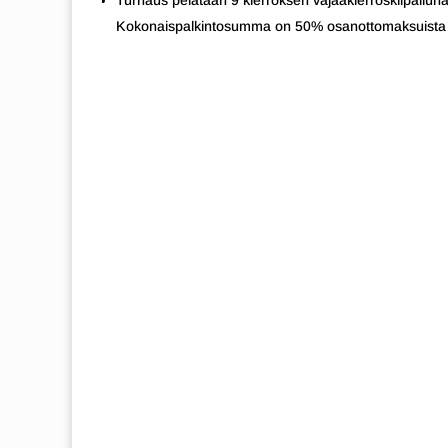
Turnaus pelataan 9 kierroksen vajaakierroskilpailuna
Kokonaispalkintosumma on 50% osanottomaksuista + 