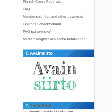
Finnish Chess Federation
FAQ
Membership fees and other payments
Finlands Schackförbund
FAQ (på svenska)
Medlemsavgifter och andra betalningar
Avainsiirto
Tiedotteet
Joukkuepikashakin SM-kilpailun