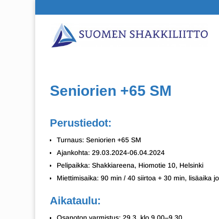
Seniorien +65 SM
Perustiedot:
Turnaus: Seniorien +65 SM
Ajankohta: 29.03.2024-06.04.2024
Pelipaikka: Shakkiareena, Hiomotie 10, Helsinki
Miettimisaika: 90 min / 40 siirtoa + 30 min, lisäaika j
Aikataulu:
Osanoton varmistus: 29.3. klo 9.00–9.30