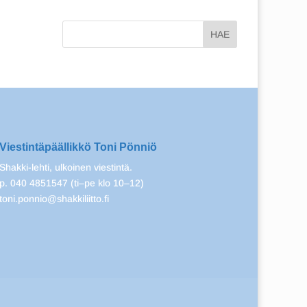
Viestintäpäällikkö Toni Pönniö
Shakki-lehti, ulkoinen viestintä.
p. 040 4851547 (ti–pe klo 10–12)
toni.ponnio@shakkiliitto.fi