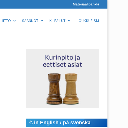
Materiaalipankki
LIITTO
SÄÄNNÖT
KILPAILUT
JOUKKUE-SM
in English / på svenska