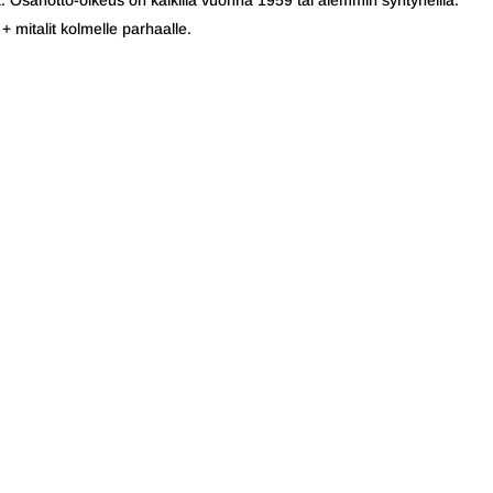
. Osanotto-oikeus on kaikilla vuonna 1959 tai aiemmin syntyneillä.
mitalit kolmelle parhaalle.