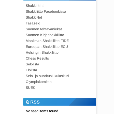
Shakki-lehti
Shakkiliitto Facebookissa
ShakkiNet
Tasaselo
Suomen tehtäväniekat
Suomen Kirjeshakkiliitto
Maailman Shakkiliitto FIDE
Euroopan Shakkiliitto ECU
Helsingin Shakkiliitto
Chess Results
Selolista
Elolista
Selo- ja suorituslukulaskuri
Olympiakomitea
SUEK
RSS
No feed items found.