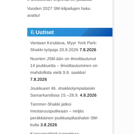
Vuoden 2027 SM-kilpailujen haku
avattu!
Uutiset
Vantaan Kesälava, Myyr York Park:
Shakki-työpaja 20.8.2026
7.8.2026
Nuorten JSM:ään on ilmoittautunut
14 joukkuetta – ilmoittautuminen on
mahdollista vielä 9.8. saakka!
7.8.2026
Joukkueet 46. shakkiolympialaisiin
Samarkandissa 15.–28.9.
4.8.2026
Tammer-Shakki jatkoi
mestaruusputkeaan – neljäs
peräkkäinen joukkuepikashakin SM-
kulta
3.8.2026
Kansainvälistä tunnelmaa