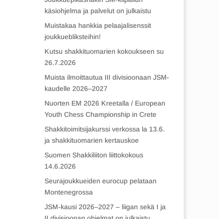
käsiohjelma ja palvelut on julkaistu
Muistakaa hankkia pelaajalisenssit
joukkuebliksteihin!
Kutsu shakkituomarien kokoukseen su
26.7.2026
Muista ilmoittautua III divisioonaan JSM-
kaudelle 2026–2027
Nuorten EM 2026 Kreetalla / European
Youth Chess Championship in Crete
Shakkitoimitsijakurssi verkossa la 13.6.
ja shakkituomarien kertauskoe
Suomen Shakkiliiton liittokokous
14.6.2026
Seurajoukkueiden eurocup pelataan
Montenegrossa
JSM-kausi 2026–2027 – liigan sekä I ja
II divisioonan ohjelmat on julkaistu