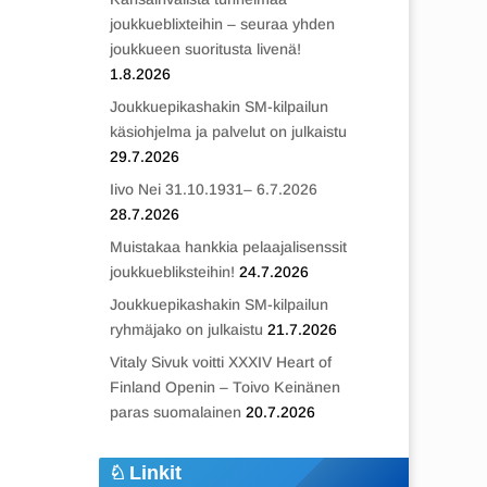
joukkueblixteihin – seuraa yhden
joukkueen suoritusta livenä!
1.8.2026
Joukkuepikashakin SM-kilpailun
käsiohjelma ja palvelut on julkaistu
29.7.2026
Iivo Nei 31.10.1931– 6.7.2026
28.7.2026
Muistakaa hankkia pelaajalisenssit
joukkuebliksteihin!
24.7.2026
Joukkuepikashakin SM-kilpailun
ryhmäjako on julkaistu
21.7.2026
Vitaly Sivuk voitti XXXIV Heart of
Finland Openin – Toivo Keinänen
paras suomalainen
20.7.2026
Linkit