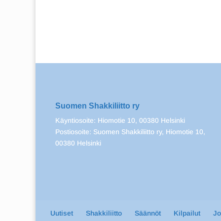
Suomen Shakkiliitto ry
Käyntiosoite: Hiomotie 10, 00380 Helsinki
Postiosoite: Suomen Shakkiliitto ry, Hiomotie 10,
00380 Helsinki
Uutiset
Shakkiliitto
Säännöt
Kilpailut
J