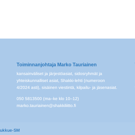
Toiminnanjohtaja Marko Tauriainen
kansainväliset ja järjestöasiat, sidosryhmät ja
yhteiskunnalliset asiat, Shakki-lehti (numeroon
4/2024 asti), sisäinen viestintä, kilpailu- ja jäsenasiat.
050 5813500 (ma–ke klo 10–12)
marko.tauriainen@shakkiliitto.fi
oukkue-SM