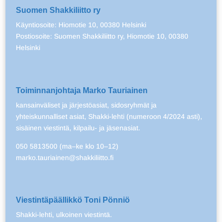
Suomen Shakkiliitto ry
Käyntiosoite: Hiomotie 10, 00380 Helsinki
Postiosoite: Suomen Shakkiliitto ry, Hiomotie 10, 00380
Helsinki
Toiminnanjohtaja Marko Tauriainen
kansainväliset ja järjestöasiat, sidosryhmät ja
yhteiskunnalliset asiat, Shakki-lehti (numeroon 4/2024 asti),
sisäinen viestintä, kilpailu- ja jäsenasiat.
050 5813500 (ma–ke klo 10–12)
marko.tauriainen@shakkiliitto.fi
Viestintäpäällikkö Toni Pönniö
Shakki-lehti, ulkoinen viestintä.