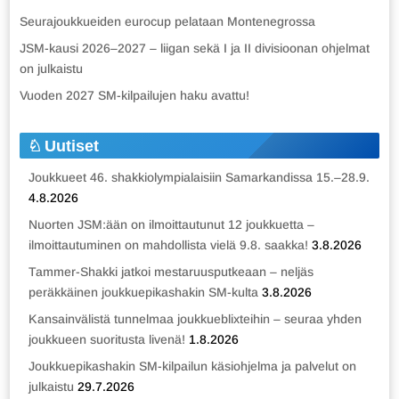
Seurajoukkueiden eurocup pelataan Montenegrossa
JSM-kausi 2026–2027 – liigan sekä I ja II divisioonan ohjelmat
on julkaistu
Vuoden 2027 SM-kilpailujen haku avattu!
Uutiset
Joukkueet 46. shakkiolympialaisiin Samarkandissa 15.–28.9.
4.8.2026
Nuorten JSM:ään on ilmoittautunut 12 joukkuetta –
ilmoittautuminen on mahdollista vielä 9.8. saakka!
3.8.2026
Tammer-Shakki jatkoi mestaruusputkeaan – neljäs
peräkkäinen joukkuepikashakin SM-kulta
3.8.2026
Kansainvälistä tunnelmaa joukkueblixteihin – seuraa yhden
joukkueen suoritusta livenä!
1.8.2026
Joukkuepikashakin SM-kilpailun käsiohjelma ja palvelut on
julkaistu
29.7.2026