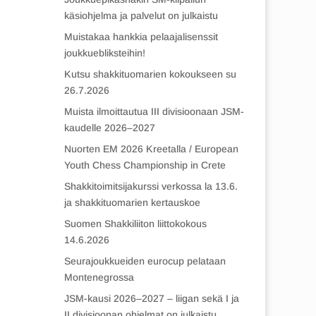
käsiohjelma ja palvelut on julkaistu
Muistakaa hankkia pelaajalisenssit
joukkuebliksteihin!
Kutsu shakkituomarien kokoukseen su
26.7.2026
Muista ilmoittautua III divisioonaan JSM-
kaudelle 2026–2027
Nuorten EM 2026 Kreetalla / European
Youth Chess Championship in Crete
Shakkitoimitsijakurssi verkossa la 13.6.
ja shakkituomarien kertauskoe
Suomen Shakkiliiton liittokokous
14.6.2026
Seurajoukkueiden eurocup pelataan
Montenegrossa
JSM-kausi 2026–2027 – liigan sekä I ja
II divisioonan ohjelmat on julkaistu