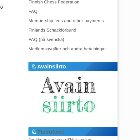
Finnish Chess Federation
00
FAQ
Membership fees and other payments
Finlands Schackförbund
FAQ (på svenska)
Medlemsavgifter och andra betalningar
Avainsiirto
Tiedotteet
Joukkuepikashakin SM-kilpailun