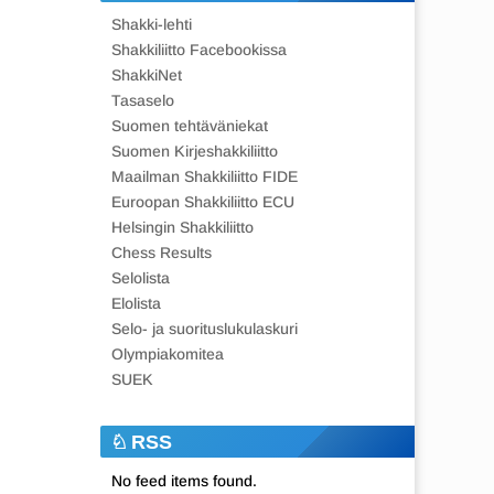
Shakki-lehti
Shakkiliitto Facebookissa
ShakkiNet
Tasaselo
Suomen tehtäväniekat
Suomen Kirjeshakkiliitto
Maailman Shakkiliitto FIDE
Euroopan Shakkiliitto ECU
Helsingin Shakkiliitto
Chess Results
Selolista
Elolista
Selo- ja suorituslukulaskuri
Olympiakomitea
SUEK
RSS
No feed items found.