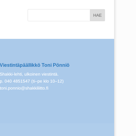
Viestintäpäällikkö Toni Pönniö
Shakki-lehti, ulkoinen viestintä.
p. 040 4851547 (ti–pe klo 10–12)
toni.ponnio@shakkiliitto.fi