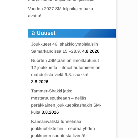
Vuoden 2027 SM-kilpailujen haku
avattu!
Uutiset
Joukkueet 46. shakkiolympialaisiin
Samarkandissa 15.–28.9.
4.8.2026
Nuorten JSM:ään on ilmoittautunut
12 joukkuetta – ilmoittautuminen on
mahdollista vielä 9.8. saakka!
3.8.2026
Tammer-Shakki jatkoi
mestaruusputkeaan – neljäs
peräkkäinen joukkuepikashakin SM-
kulta
3.8.2026
Kansainvälistä tunnelmaa
joukkueblixteihin – seuraa yhden
joukkueen suoritusta livenä!