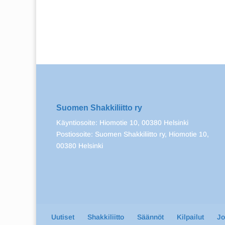
Suomen Shakkiliitto ry
Käyntiosoite: Hiomotie 10, 00380 Helsinki
Postiosoite: Suomen Shakkiliitto ry, Hiomotie 10,
00380 Helsinki
Uutiset
Shakkiliitto
Säännöt
Kilpailut
J