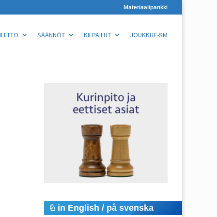
Materiaalipankki
LIITTO
SÄÄNNÖT
KILPAILUT
JOUKKUE-SM
in English / på svenska