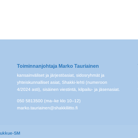
Toiminnanjohtaja Marko Tauriainen
kansainväliset ja järjestöasiat, sidosryhmät ja
yhteiskunnalliset asiat, Shakki-lehti (numeroon
4/2024 asti), sisäinen viestintä, kilpailu- ja jäsenasiat.
050 5813500 (ma–ke klo 10–12)
marko.tauriainen@shakkiliitto.fi
oukkue-SM