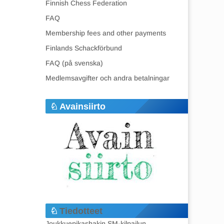
Finnish Chess Federation
FAQ
Membership fees and other payments
Finlands Schackförbund
FAQ (på svenska)
Medlemsavgifter och andra betalningar
Avainsiirto
Tiedotteet
Joukkuepikashakin SM-kilpailun