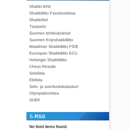
Shakki-lehti
Shakkiliitto Facebookissa
ShakkiNet
Tasaselo
Suomen tehtäväniekat
Suomen Kirjeshakkiliitto
Maailman Shakkiliitto FIDE
Euroopan Shakkiliitto ECU
Helsingin Shakkiliitto
Chess Results
Selolista
Elolista
Selo- ja suorituslukulaskuri
Olympiakomitea
SUEK
RSS
No feed items found.