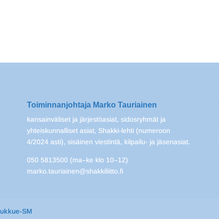
Toiminnanjohtaja Marko Tauriainen
kansainväliset ja järjestöasiat, sidosryhmät ja
yhteiskunnalliset asiat, Shakki-lehti (numeroon
4/2024 asti), sisäinen viestintä, kilpailu- ja jäsenasiat.
050 5813500 (ma–ke klo 10–12)
marko.tauriainen@shakkiliitto.fi
oukkue-SM