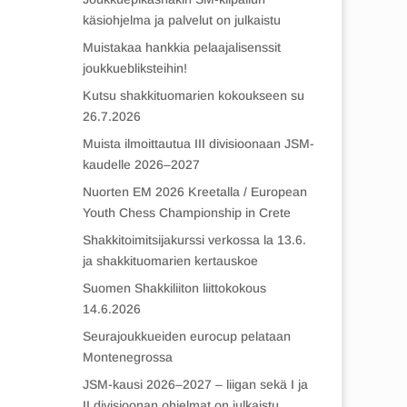
käsiohjelma ja palvelut on julkaistu
Muistakaa hankkia pelaajalisenssit
joukkuebliksteihin!
Kutsu shakkituomarien kokoukseen su
26.7.2026
Muista ilmoittautua III divisioonaan JSM-
kaudelle 2026–2027
Nuorten EM 2026 Kreetalla / European
Youth Chess Championship in Crete
Shakkitoimitsijakurssi verkossa la 13.6.
ja shakkituomarien kertauskoe
Suomen Shakkiliiton liittokokous
14.6.2026
Seurajoukkueiden eurocup pelataan
Montenegrossa
JSM-kausi 2026–2027 – liigan sekä I ja
II divisioonan ohjelmat on julkaistu