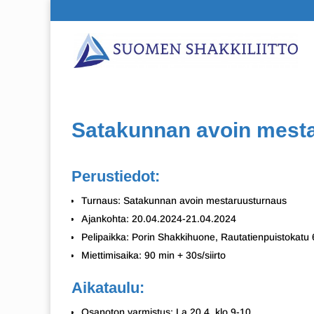
Satakunnan avoin mest
Perustiedot:
Turnaus: Satakunnan avoin mestaruusturnaus
Ajankohta: 20.04.2024-21.04.2024
Pelipaikka: Porin Shakkihuone, Rautatienpuistokatu 
Miettimisaika: 90 min + 30s/siirto
Aikataulu:
Osanoton varmistus: La 20.4. klo 9-10