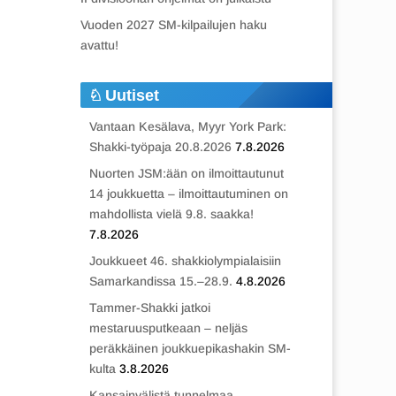
Vuoden 2027 SM-kilpailujen haku
avattu!
Uutiset
Vantaan Kesälava, Myyr York Park:
Shakki-työpaja 20.8.2026
7.8.2026
Nuorten JSM:ään on ilmoittautunut
14 joukkuetta – ilmoittautuminen on
mahdollista vielä 9.8. saakka!
7.8.2026
Joukkueet 46. shakkiolympialaisiin
Samarkandissa 15.–28.9.
4.8.2026
Tammer-Shakki jatkoi
mestaruusputkeaan – neljäs
peräkkäinen joukkuepikashakin SM-
kulta
3.8.2026
Kansainvälistä tunnelmaa