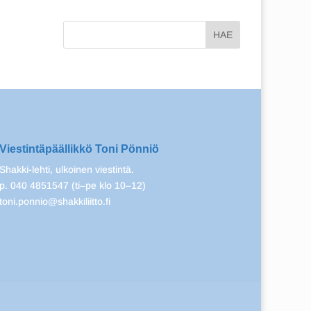
Viestintäpäällikkö Toni Pönniö
Shakki-lehti, ulkoinen viestintä.
p. 040 4851547 (ti–pe klo 10–12)
toni.ponnio@shakkiliitto.fi