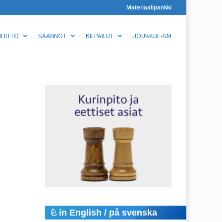
Materiaalipankki
LIITTO
SÄÄNNÖT
KILPAILUT
JOUKKUE-SM
in English / på svenska