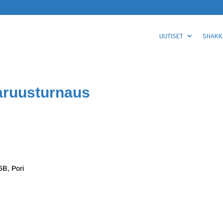
UUTISET
SHAKKI
aruusturnaus
6B, Pori