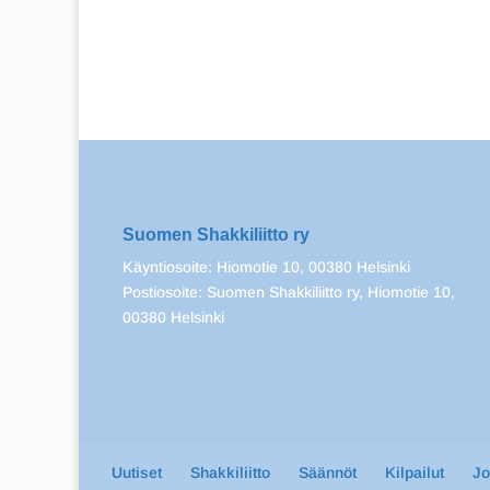
Suomen Shakkiliitto ry
Käyntiosoite: Hiomotie 10, 00380 Helsinki
Postiosoite: Suomen Shakkiliitto ry, Hiomotie 10,
00380 Helsinki
Uutiset
Shakkiliitto
Säännöt
Kilpailut
J