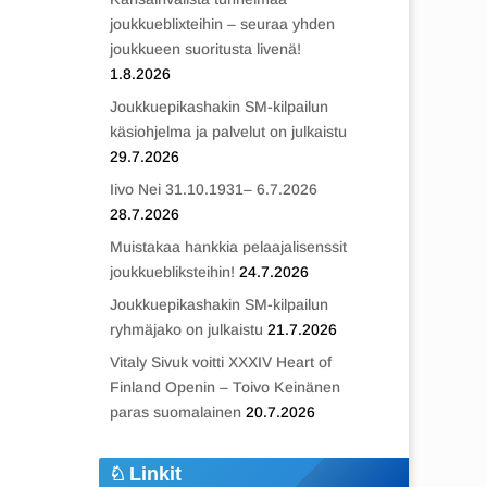
joukkueblixteihin – seuraa yhden
joukkueen suoritusta livenä!
1.8.2026
Joukkuepikashakin SM-kilpailun
käsiohjelma ja palvelut on julkaistu
29.7.2026
Iivo Nei 31.10.1931– 6.7.2026
28.7.2026
Muistakaa hankkia pelaajalisenssit
joukkuebliksteihin!
24.7.2026
Joukkuepikashakin SM-kilpailun
ryhmäjako on julkaistu
21.7.2026
Vitaly Sivuk voitti XXXIV Heart of
Finland Openin – Toivo Keinänen
paras suomalainen
20.7.2026
Linkit