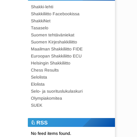
Shakki-lehti
Shakkiliitto Facebookissa
ShakkiNet
Tasaselo
Suomen tehtäväniekat
Suomen Kirjeshakkiliitto
Maailman Shakkiliitto FIDE
Euroopan Shakkiliitto ECU
Helsingin Shakkiliitto
Chess Results
Selolista
Elolista
Selo- ja suorituslukulaskuri
Olympiakomitea
SUEK
RSS
No feed items found.