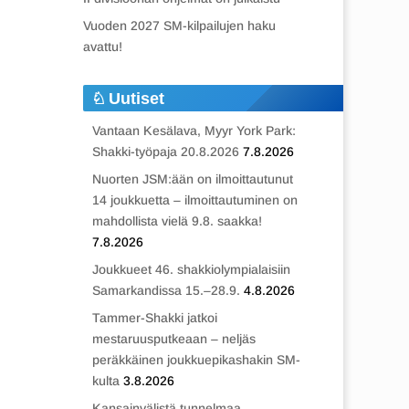
Vuoden 2027 SM-kilpailujen haku
avattu!
Uutiset
Vantaan Kesälava, Myyr York Park:
Shakki-työpaja 20.8.2026
7.8.2026
Nuorten JSM:ään on ilmoittautunut
14 joukkuetta – ilmoittautuminen on
mahdollista vielä 9.8. saakka!
7.8.2026
Joukkueet 46. shakkiolympialaisiin
Samarkandissa 15.–28.9.
4.8.2026
Tammer-Shakki jatkoi
mestaruusputkeaan – neljäs
peräkkäinen joukkuepikashakin SM-
kulta
3.8.2026
Kansainvälistä tunnelmaa