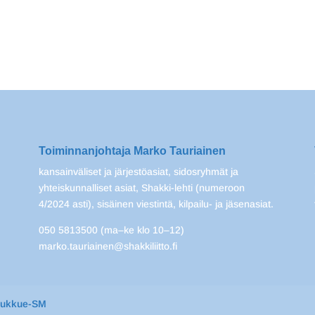
Toiminnanjohtaja Marko Tauriainen
kansainväliset ja järjestöasiat, sidosryhmät ja
yhteiskunnalliset asiat, Shakki-lehti (numeroon
4/2024 asti), sisäinen viestintä, kilpailu- ja jäsenasiat.
050 5813500 (ma–ke klo 10–12)
marko.tauriainen@shakkiliitto.fi
oukkue-SM