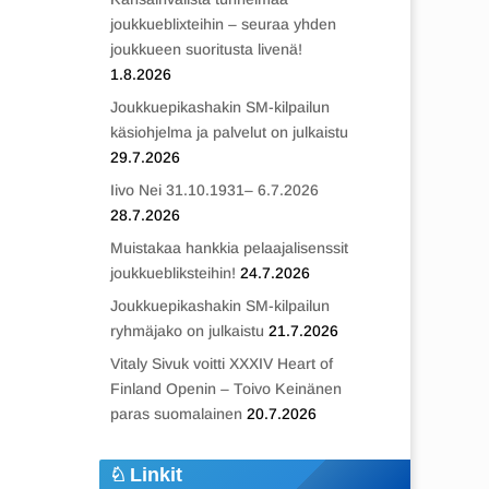
joukkueblixteihin – seuraa yhden
joukkueen suoritusta livenä!
1.8.2026
Joukkuepikashakin SM-kilpailun
käsiohjelma ja palvelut on julkaistu
29.7.2026
Iivo Nei 31.10.1931– 6.7.2026
28.7.2026
Muistakaa hankkia pelaajalisenssit
joukkuebliksteihin!
24.7.2026
Joukkuepikashakin SM-kilpailun
ryhmäjako on julkaistu
21.7.2026
Vitaly Sivuk voitti XXXIV Heart of
Finland Openin – Toivo Keinänen
paras suomalainen
20.7.2026
Linkit