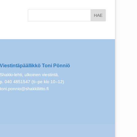
Viestintäpäällikkö Toni Pönniö
Shakki-lehti, ulkoinen viestintä.
p. 040 4851547 (ti–pe klo 10–12)
toni.ponnio@shakkiliitto.fi