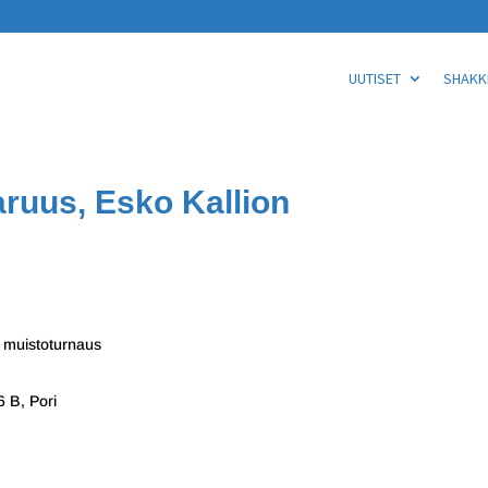
UUTISET
SHAKKI
ruus, Esko Kallion
 muistoturnaus
6 B, Pori