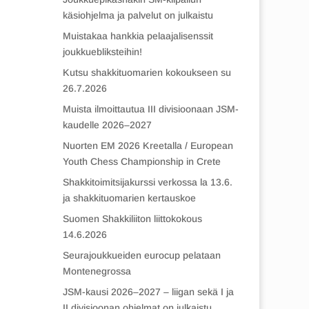
käsiohjelma ja palvelut on julkaistu
Muistakaa hankkia pelaajalisenssit
joukkuebliksteihin!
Kutsu shakkituomarien kokoukseen su
26.7.2026
Muista ilmoittautua III divisioonaan JSM-
kaudelle 2026–2027
Nuorten EM 2026 Kreetalla / European
Youth Chess Championship in Crete
Shakkitoimitsijakurssi verkossa la 13.6.
ja shakkituomarien kertauskoe
Suomen Shakkiliiton liittokokous
14.6.2026
Seurajoukkueiden eurocup pelataan
Montenegrossa
JSM-kausi 2026–2027 – liigan sekä I ja
II divisioonan ohjelmat on julkaistu