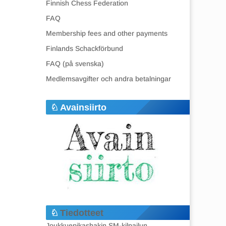
Finnish Chess Federation
FAQ
Membership fees and other payments
Finlands Schackförbund
FAQ (på svenska)
Medlemsavgifter och andra betalningar
Avainsiirto
Tiedotteet
Joukkuepikashakin SM-kilpailun