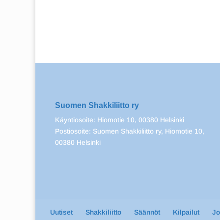
Suomen Shakkiliitto ry
Käyntiosoite: Hiomotie 10, 00380 Helsinki
Postiosoite: Suomen Shakkiliitto ry, Hiomotie 10,
00380 Helsinki
Uutiset
Shakkiliitto
Säännöt
Kilpailut
J