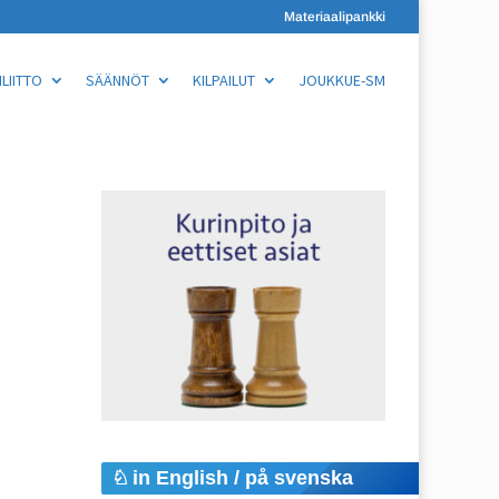
Materiaalipankki
LIITTO
SÄÄNNÖT
KILPAILUT
JOUKKUE-SM
in English / på svenska