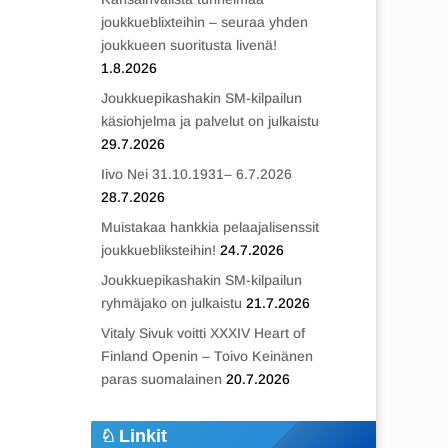
joukkueblixteihin – seuraa yhden
joukkueen suoritusta livenä!
1.8.2026
Joukkuepikashakin SM-kilpailun
käsiohjelma ja palvelut on julkaistu
29.7.2026
Iivo Nei 31.10.1931– 6.7.2026
28.7.2026
Muistakaa hankkia pelaajalisenssit
joukkuebliksteihin!
24.7.2026
Joukkuepikashakin SM-kilpailun
ryhmäjako on julkaistu
21.7.2026
Vitaly Sivuk voitti XXXIV Heart of
Finland Openin – Toivo Keinänen
paras suomalainen
20.7.2026
Linkit