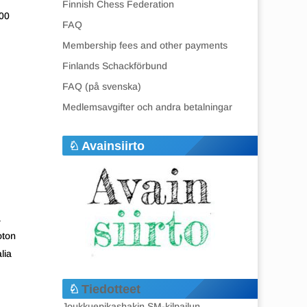
Finnish Chess Federation
.00
FAQ
Membership fees and other payments
Finlands Schackförbund
FAQ (på svenska)
Medlemsavgifter och andra betalningar
Avainsiirto
ä
oton
lia
Tiedotteet
Joukkuepikashakin SM-kilpailun