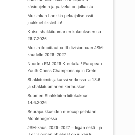
käsiohjelma ja palvelut on julkaistu
Muistakaa hankkia pelaajalisenssit
joukkuebliksteihin!
Kutsu shakkituomarien kokoukseen su
26.7.2026
Muista ilmoittautua III divisioonaan JSM-
kaudelle 2026–2027
Nuorten EM 2026 Kreetalla / European
Youth Chess Championship in Crete
Shakkitoimitsijakurssi verkossa la 13.6.
ja shakkituomarien kertauskoe
Suomen Shakkiliiton liittokokous
14.6.2026
Seurajoukkueiden eurocup pelataan
Montenegrossa
JSM-kausi 2026–2027 – liigan sekä I ja
II divisioonan ohjelmat on julkaistu