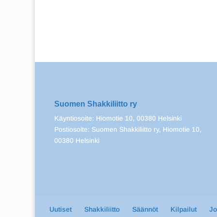
Suomen Shakkiliitto ry
Käyntiosoite: Hiomotie 10, 00380 Helsinki
Postiosoite: Suomen Shakkiliitto ry, Hiomotie 10,
00380 Helsinki
Uutiset
Shakkiliitto
Säännöt
Kilpailut
J