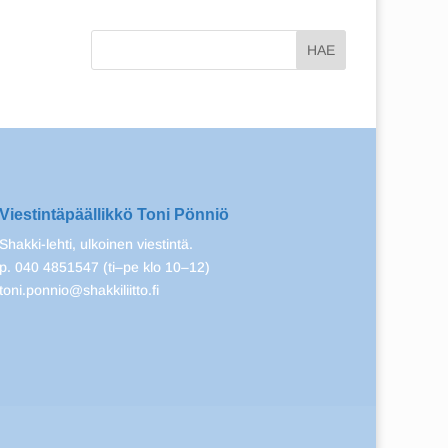
Viestintäpäällikkö Toni Pönniö
Shakki-lehti, ulkoinen viestintä.
p. 040 4851547 (ti–pe klo 10–12)
toni.ponnio@shakkiliitto.fi