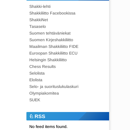
Shakki-lehti
Shakkiliitto Facebookissa
ShakkiNet
Tasaselo
Suomen tehtäväniekat
Suomen Kirjeshakkiliitto
Maailman Shakkiliitto FIDE
Euroopan Shakkiliitto ECU
Helsingin Shakkiliitto
Chess Results
Selolista
Elolista
Selo- ja suorituslukulaskuri
Olympiakomitea
SUEK
RSS
No feed items found.