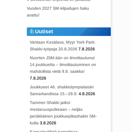
Vuoden 2027 SM-kilpailujen haku
avattu!
Uutiset
Vantaan Kesälava, Myyr York Park:
Shakki-työpaja 20.8.2026
7.8.2026
Nuorten JSM:ään on ilmoittautunut
14 joukkuetta – ilmoittautuminen on
mahdollista vielä 9.8. saakka!
7.8.2026
Joukkueet 46. shakkiolympialaisiin
Samarkandissa 15.–28.9.
4.8.2026
Tammer-Shakki jatkoi
mestaruusputkeaan – neljäs
peräkkäinen joukkuepikashakin SM-
kulta
3.8.2026
Kansainvälistä tunnelmaa