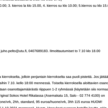
0.00; 3. kierros la klo 15.00, 4. kierros su klo 10.00; 5.kierros su klo 15
 juho.pelto@utu.fi, 0407689183. Ilmoittautumiset to 7.10 klo 18.00
errokselta, jolloin perjantain kierrokselta saa puoli pistettä. Jos jättä
rstaihin 7.10. kello 18:00 mennessä. Toiselta kierroksella aloittavien osan
ataan osanottajamäärästä riippuen 1-2 ryhmässä (käytetään siis normaa
 Original Sokos Hotel Rikalassa (Asemakatu 15, Salo - 02 774 4100) on
uone/vrk, 2hh, standard, 95 euroa/huone/vrk, 3hh 115 euroa HUOM!