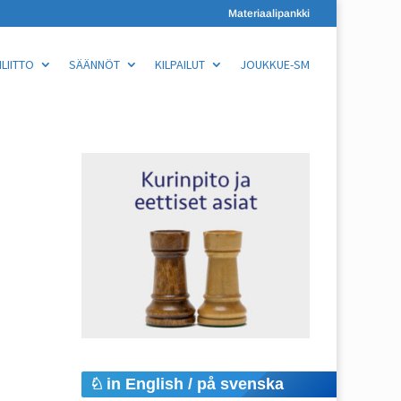
Materiaalipankki
LIITTO
SÄÄNNÖT
KILPAILUT
JOUKKUE-SM
in English / på svenska