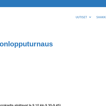
UUTISET
SHAKKI
konlopputurnaus
rokselta aloittavat la 9.10 klo 9.30-9.45)