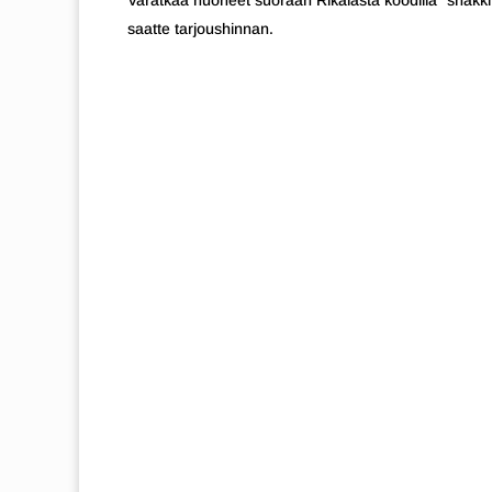
Varatkaa huoneet suoraan Rikalasta koodilla “shakk
saatte tarjoushinnan.