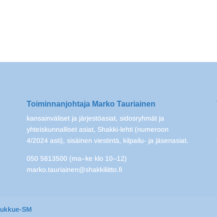
Toiminnanjohtaja Marko Tauriainen
kansainväliset ja järjestöasiat, sidosryhmät ja
yhteiskunnalliset asiat, Shakki-lehti (numeroon
4/2024 asti), sisäinen viestintä, kilpailu- ja jäsenasiat.
050 5813500 (ma–ke klo 10–12)
marko.tauriainen@shakkiliitto.fi
oukkue-SM