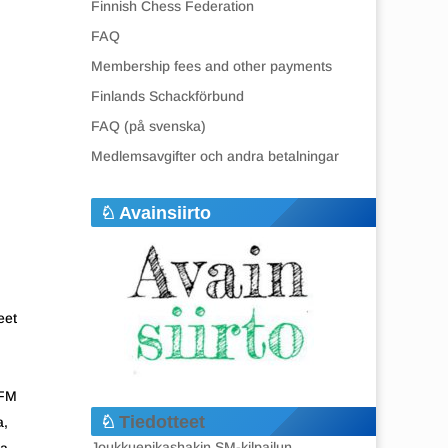
Finnish Chess Federation
FAQ
Membership fees and other payments
Finlands Schackförbund
FAQ (på svenska)
Medlemsavgifter och andra betalningar
Avainsiirto
eet
 FM
Tiedotteet
a,
Joukkuepikashakin SM-kilpailun