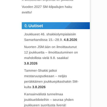
Vuoden 2027 SM-kilpailujen haku
avattu!
Uutiset
Joukkueet 46. shakkiolympialaisiin
Samarkandissa 15.–28.9.
4.8.2026
Nuorten JSM:ään on ilmoittautunut
12 joukkuetta – ilmoittautuminen on
mahdollista vielä 9.8. saakka!
3.8.2026
Tammer-Shakki jatkoi
mestaruusputkeaan – neljäs
peräkkäinen joukkuepikashakin SM-
kulta
3.8.2026
Kansainvälistä tunnelmaa
joukkueblixteihin – seuraa yhden
joukkueen suoritusta livenä!