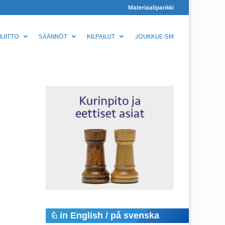
Materiaalipankki
LIITTO
SÄÄNNÖT
KILPAILUT
JOUKKUE-SM
in English / på svenska