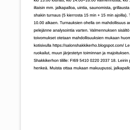
klo 13.00 lounas, klo 14.00–16.00 valmennusta, klo 
iltaisin mm. jalkapalloa, uintia, saunomista, grillaust
shakin turnaus (5 kierrosta 15 min + 15 min ajoilla).
10.00 alkaen. Turnauksien ohella on mahdollisuus a
pelejänne analysointia varten. Valmennuksen sisältö t
toivomukset otetaan mahdollisuuksien mukaan huomio
kotisivulla https://salonshakkikerho.blogspot.com/ Le
ruokailut, muun järjestetyn toiminnan ja majoituksen
Shakkikerhon tilille: FI69 5410 0220 2037 18. Leir
henkeä. Muista ottaa mukaan makuupussi, jalkapalloto