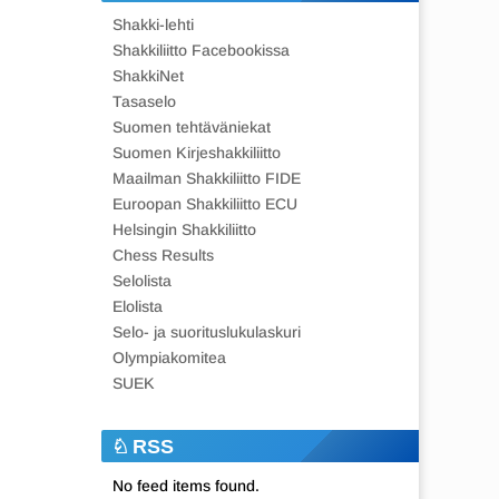
Shakki-lehti
Shakkiliitto Facebookissa
ShakkiNet
Tasaselo
Suomen tehtäväniekat
Suomen Kirjeshakkiliitto
Maailman Shakkiliitto FIDE
Euroopan Shakkiliitto ECU
Helsingin Shakkiliitto
Chess Results
Selolista
Elolista
Selo- ja suorituslukulaskuri
Olympiakomitea
SUEK
RSS
No feed items found.