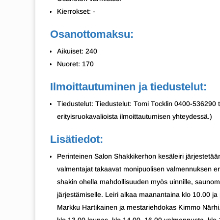
Kierrokset: -
Osanottomaksu:
Aikuiset: 240
Nuoret: 170
Ilmoittautuminen ja tiedustelut:
Tiedustelut: Tiedustelut: Tomi Tocklin 0400-536290 t
erityisruokavalioista ilmoittautumisen yhteydessä.)
Lisätiedot:
Perinteinen Salon Shakkikerhon kesäleiri järjestet
valmentajat takaavat monipuolisen valmennuksen eri tas
shakin ohella mahdollisuuden myös uinnille, saunomise
järjestämiselle. Leiri alkaa maanantaina klo 10.00 j
Markku Hartikainen ja mestariehdokas Kimmo Närhi. 