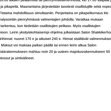
16.00 alkaen pelaamista tai pienryhmävalmennusta, klo 17.00 välipala 
a ja pikapeliä. Maanantaina järjestetään tasotesti osallistujille sekä nope
 Tiistaina mahdollisuus simultaaniin. Perjantaina on pikapeliturnaus klo
nalysointiin pienryhmässä valmentajien johdolla. Varatkaa mukaan
arkentuu, kun tiedetään osallistujien pelitaso. Myös osallistujien
on. Leirin yksityiskohtaisempi ohjelma julkaistaan Salon Shakkikerho
irihinnat: nuoret 170 e ja aikuiset 240 e. Hinnat sisältävät valmennukse
. Maksut voi maksaa paikan päällä tai ennen leirin alkua Salon
in päärakennukseen mahtuu noin 20 ja uuteen majoitusrakennukseen 50
ssut ja uintivälineet.