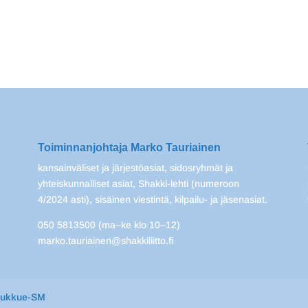
Toiminnanjohtaja Marko Tauriainen
kansainväliset ja järjestöasiat, sidosryhmät ja
yhteiskunnalliset asiat, Shakki-lehti (numeroon
4/2024 asti), sisäinen viestintä, kilpailu- ja jäsenasiat.
050 5813500 (ma–ke klo 10–12)
marko.tauriainen@shakkiliitto.fi
oukkue-SM