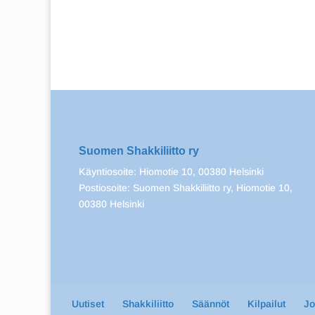
Suomen Shakkiliitto ry
Käyntiosoite: Hiomotie 10, 00380 Helsinki
Postiosoite: Suomen Shakkiliitto ry, Hiomotie 10,
00380 Helsinki
Uutiset
Shakkiliitto
Säännöt
Kilpailut
J