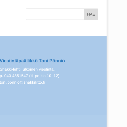
Viestintäpäällikkö Toni Pönniö
Shakki-lehti, ulkoinen viestintä.
p. 040 4851547 (ti–pe klo 10–12)
toni.ponnio@shakkiliitto.fi