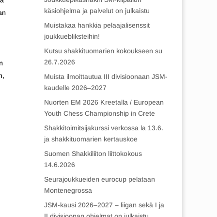
ja
käsiohjelma ja palvelut on julkaistu
an
Muistakaa hankkia pelaajalisenssit
joukkuebliksteihin!
Kutsu shakkituomarien kokoukseen su
26.7.2026
n
n,
Muista ilmoittautua III divisioonaan JSM-
kaudelle 2026–2027
Nuorten EM 2026 Kreetalla / European
Youth Chess Championship in Crete
Shakkitoimitsijakurssi verkossa la 13.6.
ja shakkituomarien kertauskoe
Suomen Shakkiliiton liittokokous
14.6.2026
Seurajoukkueiden eurocup pelataan
Montenegrossa
JSM-kausi 2026–2027 – liigan sekä I ja
II divisioonan ohjelmat on julkaistu