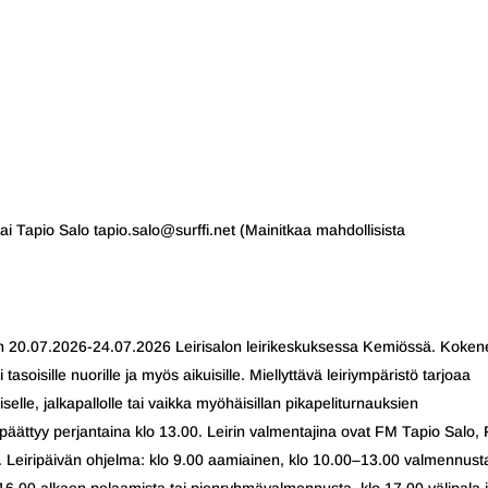
ai Tapio Salo tapio.salo@surffi.net (Mainitkaa mahdollisista
ään 20.07.2026-24.07.2026 Leirisalon leirikeskuksessa Kemiössä. Koken
oisille nuorille ja myös aikuisille. Miellyttävä leiriympäristö tarjoaa
lle, jalkapallolle tai vaikka myöhäisillan pikapeliturnauksien
a päättyy perjantaina klo 13.00. Leirin valmentajina ovat FM Tapio Salo,
Leiripäivän ohjelma: klo 9.00 aamiainen, klo 10.00–13.00 valmennust