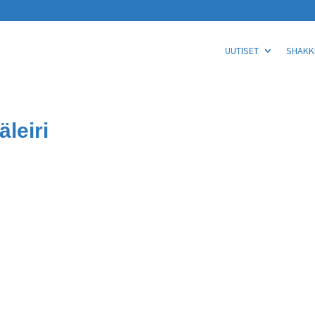
UUTISET
SHAKKI
leiri