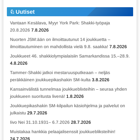
Uutiset
Vantaan Kesälava, Myyr York Park: Shakki-työpaja
20.8.2026
7.8.2026
Nuorten JSM:ään on ilmoittautunut 14 joukkuetta –
ilmoittautuminen on mahdollista vielä 9.8. saakka!
7.8.2026
Joukkueet 46. shakkiolympialaisiin Samarkandissa 15.–28.9.
4.8.2026
Tammer-Shakki jatkoi mestaruusputkeaan – neljäs
peräkkäinen joukkuepikashakin SM-kulta
3.8.2026
Kansainvälistä tunnelmaa joukkueblixteihin – seuraa yhden
joukkueen suoritusta livenä!
1.8.2026
Joukkuepikashakin SM-kilpailun käsiohjelma ja palvelut on
julkaistu
29.7.2026
Iivo Nei 31.10.1931– 6.7.2026
28.7.2026
Muistakaa hankkia pelaajalisenssit joukkuebliksteihin!
24.7.2026