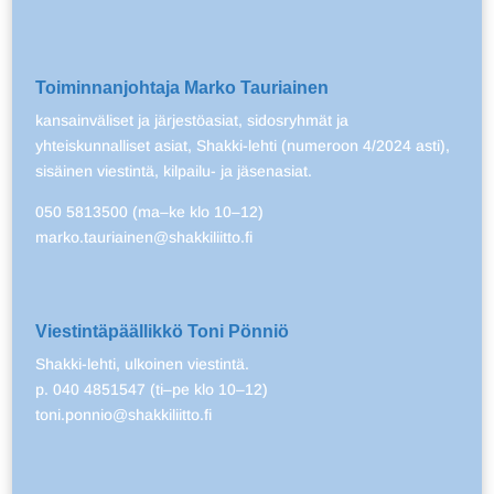
Toiminnanjohtaja Marko Tauriainen
kansainväliset ja järjestöasiat, sidosryhmät ja
yhteiskunnalliset asiat, Shakki-lehti (numeroon 4/2024 asti),
sisäinen viestintä, kilpailu- ja jäsenasiat.
050 5813500 (ma–ke klo 10–12)
marko.tauriainen@shakkiliitto.fi
Viestintäpäällikkö Toni Pönniö
Shakki-lehti, ulkoinen viestintä.
p. 040 4851547 (ti–pe klo 10–12)
toni.ponnio@shakkiliitto.fi