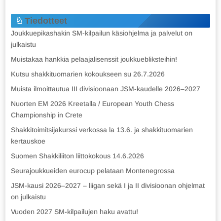
Tiedotteet
Joukkuepikashakin SM-kilpailun käsiohjelma ja palvelut on
julkaistu
Muistakaa hankkia pelaajalisenssit joukkuebliksteihin!
Kutsu shakkituomarien kokoukseen su 26.7.2026
Muista ilmoittautua III divisioonaan JSM-kaudelle 2026–2027
Nuorten EM 2026 Kreetalla / European Youth Chess
Championship in Crete
Shakkitoimitsijakurssi verkossa la 13.6. ja shakkituomarien
kertauskoe
Suomen Shakkiliiton liittokokous 14.6.2026
Seurajoukkueiden eurocup pelataan Montenegrossa
JSM-kausi 2026–2027 – liigan sekä I ja II divisioonan ohjelmat
on julkaistu
Vuoden 2027 SM-kilpailujen haku avattu!