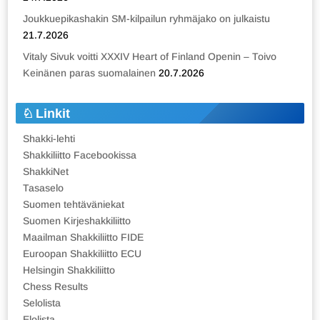
Joukkuepikashakin SM-kilpailun ryhmäjako on julkaistu
21.7.2026
Vitaly Sivuk voitti XXXIV Heart of Finland Openin – Toivo
Keinänen paras suomalainen
20.7.2026
Linkit
Shakki-lehti
Shakkiliitto Facebookissa
ShakkiNet
Tasaselo
Suomen tehtäväniekat
Suomen Kirjeshakkiliitto
Maailman Shakkiliitto FIDE
Euroopan Shakkiliitto ECU
Helsingin Shakkiliitto
Chess Results
Selolista
Elolista