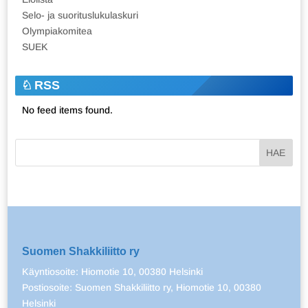
Selo- ja suorituslukulaskuri
Olympiakomitea
SUEK
RSS
No feed items found.
Suomen Shakkiliitto ry
Käyntiosoite: Hiomotie 10, 00380 Helsinki
Postiosoite: Suomen Shakkiliitto ry, Hiomotie 10, 00380
Helsinki