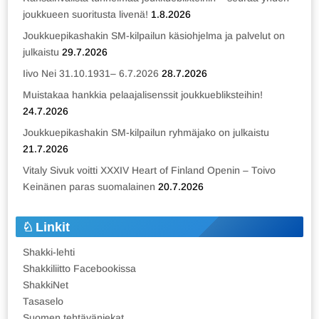
joukkueen suoritusta livenä!
1.8.2026
Joukkuepikashakin SM-kilpailun käsiohjelma ja palvelut on
julkaistu
29.7.2026
Iivo Nei 31.10.1931– 6.7.2026
28.7.2026
Muistakaa hankkia pelaajalisenssit joukkuebliksteihin!
24.7.2026
Joukkuepikashakin SM-kilpailun ryhmäjako on julkaistu
21.7.2026
Vitaly Sivuk voitti XXXIV Heart of Finland Openin – Toivo
Keinänen paras suomalainen
20.7.2026
Linkit
Shakki-lehti
Shakkiliitto Facebookissa
ShakkiNet
Tasaselo
Suomen tehtäväniekat