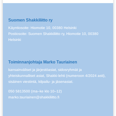
Suomen Shakkiliitto ry
Käyntiosoite: Hiomotie 10, 00380 Helsinki
Postiosoite: Suomen Shakkiliitto ry, Hiomotie 10, 00380
Helsinki
Toiminnanjohtaja Marko Tauriainen
kansainväliset ja järjestöasiat, sidosryhmät ja
yhteiskunnalliset asiat, Shakki-lehti (numeroon 4/2024 asti),
sisäinen viestintä, kilpailu- ja jäsenasiat.
050 5813500 (ma–ke klo 10–12)
marko.tauriainen@shakkiliitto.fi