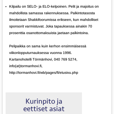
Kilpailu on SELO- ja ELO-kelpoinen. Pelit ja majoitus on
mahdollista samassa rakennuksessa. Palkintotasosta
ilmoitetaan Shakkifoorumissa erikseen, kun mahdolliset
sponsorit varmistuvat. Joka tapauksessa ainakin 70
prosenttia osanottomaksuista jaetaan palkintoina.
Pelipaikka on sama kuin kerhon ensimmäisessä
viikonlopputurnauksessa vuonna 1996.
Kartanohotelli Törmänhovi, 040 769 5274,
info(at)tormanhovi.fi,
http://tormanhovi.fi/wb/pages/fi/etusivu.php