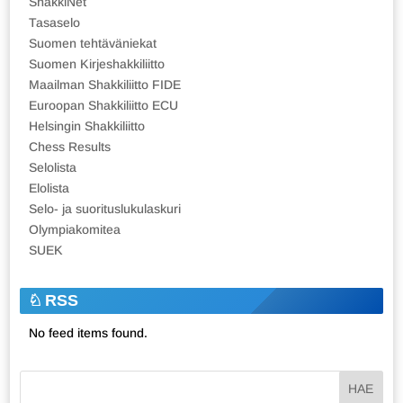
ShakkiNet
Tasaselo
Suomen tehtäväniekat
Suomen Kirjeshakkiliitto
Maailman Shakkiliitto FIDE
Euroopan Shakkiliitto ECU
Helsingin Shakkiliitto
Chess Results
Selolista
Elolista
Selo- ja suorituslukulaskuri
Olympiakomitea
SUEK
RSS
No feed items found.