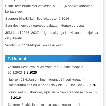
Shakkitoimitsijakurssi verkossa la 13.6. ja shakkituomarien
kertauskoe
Suomen Shakkiliiton liittokokous 14.6.2026
Seurajoukkueiden eurocup pelataan Montenegrossa
JSM-kausi 2026–2027 – liigan sekä I ja II divisioonan ohjelmat
on julkaistu
Vuoden 2027 SM-kilpailujen haku avattu!
Uutiset
Vantaan Kesälava, Myyr York Park: Shakki-työpaja
20.8.2026
7.8.2026
Nuorten JSM:ään on ilmoittautunut 14 joukkuetta –
ilmoittautuminen on mahdollista vielä 9.8. saakka!
7.8.2026
Joukkueet 46. shakkiolympialaisiin Samarkandissa 15.–28.9.
4.8.2026
Tammer-Shakki jatkoi mestaruusputkeaan – neljäs