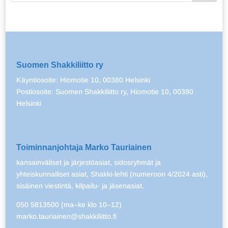
Suomen Shakkiliitto ry
Käyntiosoite: Hiomotie 10, 00380 Helsinki
Postiosoite: Suomen Shakkiliitto ry, Hiomotie 10, 00380
Helsinki
Toiminnanjohtaja Marko Tauriainen
kansainväliset ja järjestöasiat, sidosryhmät ja
yhteiskunnalliset asiat, Shakki-lehti (numeroon 4/2024 asti),
sisäinen viestintä, kilpailu- ja jäsenasiat.
050 5813500 (ma–ke klo 10–12)
marko.tauriainen@shakkiliitto.fi