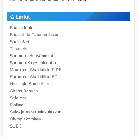
Linkit
Shakki-lehti
Shakkiliitto Facebookissa
ShakkiNet
Tasaselo
Suomen tehtäväniekat
Suomen Kirjeshakkiliitto
Maailman Shakkiliitto FIDE
Euroopan Shakkiliitto ECU
Helsingin Shakkiliitto
Chess Results
Selolista
Elolista
Selo- ja suorituslukulaskuri
Olympiakomitea
SUEK