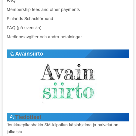
FAQ
Membership fees and other payments
Finlands Schackförbund
FAQ (på svenska)
Medlemsavgifter och andra betalningar
Avainsiirto
Tiedotteet
Joukkuepikashakin SM-kilpailun käsiohjelma ja palvelut on
julkaistu