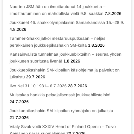
Nuorten JSM:ään on ilmoittautunut 14 joukkuetta –
ilmoittautuminen on mahdollista vielä 9.8. saakka!
7.8.2026
Joukkueet 46. shakkiolympialaisiin Samarkandissa 15.–28.9.
4.8.2026
Tammer-Shakki jatkoi mestaruusputkeaan – neljäs
peräkkäinen joukkuepikashakin SM-kulta
3.8.2026
Kansainvälistä tunnelmaa joukkueblixteihin – seuraa yhden
joukkueen suoritusta livenä!
1.8.2026
Joukkuepikashakin SM-kilpailun käsiohjelma ja palvelut on
julkaistu
29.7.2026
Iivo Nei 31.10.1931– 6.7.2026
28.7.2026
Muistakaa hankkia pelaajalisenssit joukkuebliksteihin!
24.7.2026
Joukkuepikashakin SM-kilpailun ryhmäjako on julkaistu
21.7.2026
Vitaly Sivuk voitti XXXIV Heart of Finland Openin – Toivo
Keinänen paras suomalainen
20.7.2026