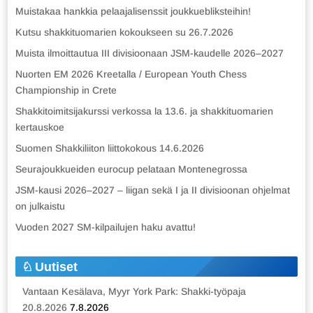
Muistakaa hankkia pelaajalisenssit joukkuebliksteihin!
Kutsu shakkituomarien kokoukseen su 26.7.2026
Muista ilmoittautua III divisioonaan JSM-kaudelle 2026–2027
Nuorten EM 2026 Kreetalla / European Youth Chess
Championship in Crete
Shakkitoimitsijakurssi verkossa la 13.6. ja shakkituomarien
kertauskoe
Suomen Shakkiliiton liittokokous 14.6.2026
Seurajoukkueiden eurocup pelataan Montenegrossa
JSM-kausi 2026–2027 – liigan sekä I ja II divisioonan ohjelmat
on julkaistu
Vuoden 2027 SM-kilpailujen haku avattu!
Uutiset
Vantaan Kesälava, Myyr York Park: Shakki-työpaja
20.8.2026
7.8.2026