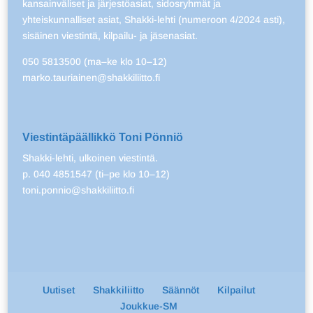
kansainväliset ja järjestöasiat, sidosryhmät ja
yhteiskunnalliset asiat, Shakki-lehti (numeroon 4/2024 asti),
sisäinen viestintä, kilpailu- ja jäsenasiat.
050 5813500 (ma–ke klo 10–12)
marko.tauriainen@shakkiliitto.fi
Viestintäpäällikkö Toni Pönniö
Shakki-lehti, ulkoinen viestintä.
p. 040 4851547 (ti–pe klo 10–12)
toni.ponnio@shakkiliitto.fi
Uutiset
Shakkiliitto
Säännöt
Kilpailut
Joukkue-SM