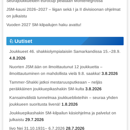
Seurajoukkueiden eurocup pelataan Montenegrossa
JSM-kausi 2026–2027 – liigan sekä I ja II divisioonan ohjelmat
on julkaistu
Vuoden 2027 SM-kilpailujen haku avattu!
Uutiset
Joukkueet 46. shakkiolympialaisiin Samarkandissa 15.–28.9.
4.8.2026
Nuorten JSM:ään on ilmoittautunut 12 joukkuetta –
ilmoittautuminen on mahdollista vielä 9.8. saakka!
3.8.2026
Tammer-Shakki jatkoi mestaruusputkeaan – neljäs
peräkkäinen joukkuepikashakin SM-kulta
3.8.2026
Kansainvälistä tunnelmaa joukkueblixteihin – seuraa yhden
joukkueen suoritusta livenä!
1.8.2026
Joukkuepikashakin SM-kilpailun käsiohjelma ja palvelut on
julkaistu
29.7.2026
Iivo Nei 31.10.1931– 6.7.2026
28.7.2026