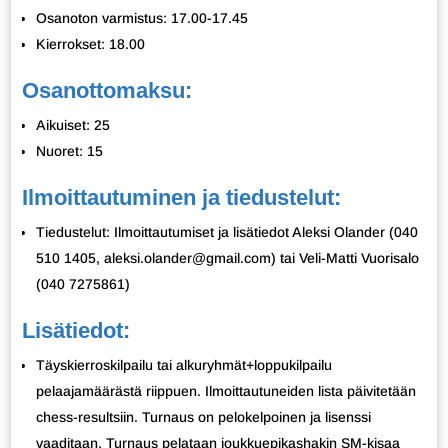
Osanoton varmistus: 17.00-17.45
Kierrokset: 18.00
Osanottomaksu:
Aikuiset: 25
Nuoret: 15
Ilmoittautuminen ja tiedustelut:
Tiedustelut: Ilmoittautumiset ja lisätiedot Aleksi Olander (040
510 1405, aleksi.olander@gmail.com) tai Veli-Matti Vuorisalo
(040 7275861)
Lisätiedot:
Täyskierroskilpailu tai alkuryhmät+loppukilpailu
pelaajamäärästä riippuen. Ilmoittautuneiden lista päivitetään
chess-resultsiin. Turnaus on pelokelpoinen ja lisenssi
vaaditaan. Turnaus pelataan joukkuepikashakin SM-kisaa