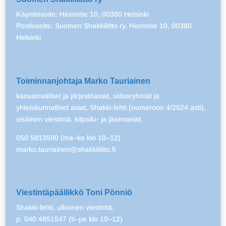
Käyntiosoite: Hiomotie 10, 00380 Helsinki
Postiosoite: Suomen Shakkiliitto ry, Hiomotie 10, 00380
Helsinki
Toiminnanjohtaja Marko Tauriainen
kansainväliset ja järjestöasiat, sidosryhmät ja
yhteiskunnalliset asiat, Shakki-lehti (numeroon 4/2024 asti),
sisäinen viestintä, kilpailu- ja jäsenasiat.
050 5813500 (ma–ke klo 10–12)
marko.tauriainen@shakkiliitto.fi
Viestintäpäällikkö Toni Pönniö
Shakki-lehti, ulkoinen viestintä.
p. 040 4851547 (ti–pe klo 10–12)