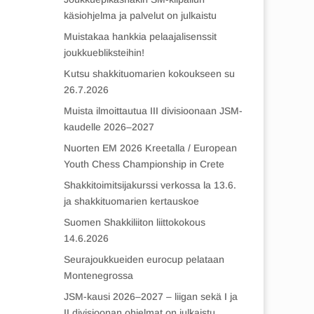
käsiohjelma ja palvelut on julkaistu
Muistakaa hankkia pelaajalisenssit
joukkuebliksteihin!
Kutsu shakkituomarien kokoukseen su
26.7.2026
Muista ilmoittautua III divisioonaan JSM-
kaudelle 2026–2027
Nuorten EM 2026 Kreetalla / European
Youth Chess Championship in Crete
Shakkitoimitsijakurssi verkossa la 13.6.
ja shakkituomarien kertauskoe
Suomen Shakkiliiton liittokokous
14.6.2026
Seurajoukkueiden eurocup pelataan
Montenegrossa
JSM-kausi 2026–2027 – liigan sekä I ja
II divisioonan ohjelmat on julkaistu