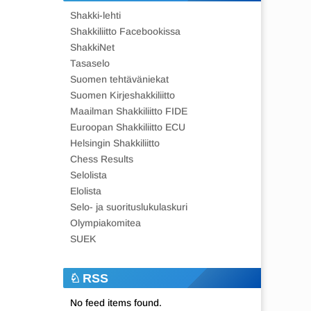
Shakki-lehti
Shakkiliitto Facebookissa
ShakkiNet
Tasaselo
Suomen tehtäväniekat
Suomen Kirjeshakkiliitto
Maailman Shakkiliitto FIDE
Euroopan Shakkiliitto ECU
Helsingin Shakkiliitto
Chess Results
Selolista
Elolista
Selo- ja suorituslukulaskuri
Olympiakomitea
SUEK
RSS
No feed items found.