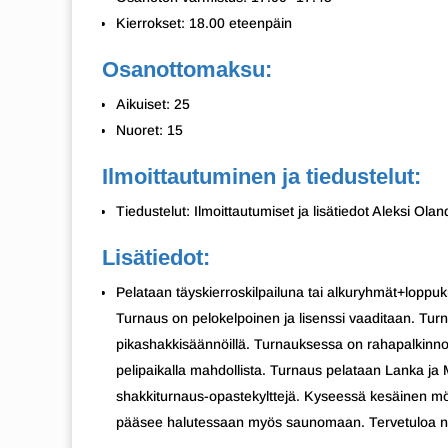
Kierrokset: 18.00 eteenpäin
Osanottomaksu:
Aikuiset: 25
Nuoret: 15
Ilmoittautuminen ja tiedustelut:
Tiedustelut: Ilmoittautumiset ja lisätiedot Aleksi O
Lisätiedot:
Pelataan täyskierroskilpailuna tai alkuryhmät+loppuki
Turnaus on pelokelpoinen ja lisenssi vaaditaan. Tur
pikashakkisäännöillä. Turnauksessa on rahapalkinnot
pelipaikalla mahdollista. Turnaus pelataan Lanka ja 
shakkiturnaus-opastekylttejä. Kyseessä kesäinen m
pääsee halutessaan myös saunomaan. Tervetuloa na