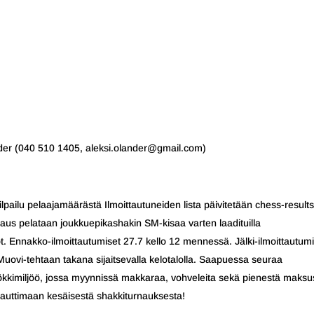
lander (040 510 1405, aleksi.olander@gmail.com)
lpailu pelaajamäärästä Ilmoittautuneiden lista päivitetään chess-resultsi
naus pelataan joukkuepikashakin SM-kisaa varten laadituilla
. Ennakko-ilmoittautumiset 27.7 kello 12 mennessä. Jälki-ilmoittautum
Muovi-tehtaan takana sijaitsevalla kelotalolla. Saapuessa seuraa
ökkimiljöö, jossa myynnissä makkaraa, vohveleita sekä pienestä maksu
uttimaan kesäisestä shakkiturnauksesta!