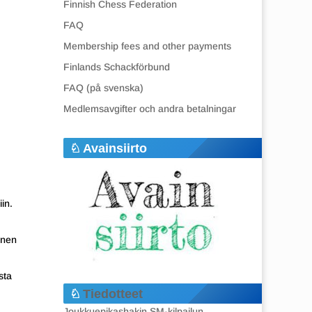
Finnish Chess Federation
FAQ
Membership fees and other payments
Finlands Schackförbund
FAQ (på svenska)
Medlemsavgifter och andra betalningar
Avainsiirto
in.
inen
sta
Tiedotteet
Joukkuepikashakin SM-kilpailun