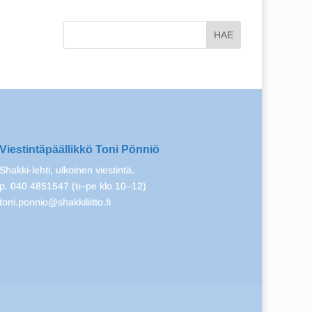
Viestintäpäällikkö Toni Pönniö
Shakki-lehti, ulkoinen viestintä.
p. 040 4851547 (ti–pe klo 10–12)
toni.ponnio@shakkiliitto.fi