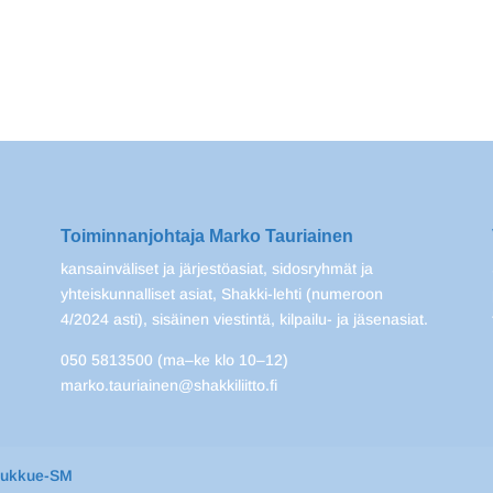
Toiminnanjohtaja Marko Tauriainen
kansainväliset ja järjestöasiat, sidosryhmät ja
yhteiskunnalliset asiat, Shakki-lehti (numeroon
4/2024 asti), sisäinen viestintä, kilpailu- ja jäsenasiat.
050 5813500 (ma–ke klo 10–12)
marko.tauriainen@shakkiliitto.fi
oukkue-SM