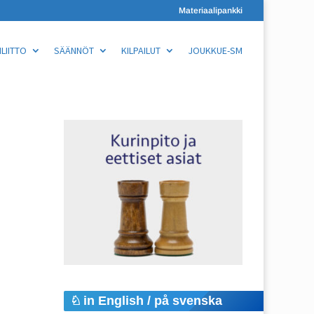
Materiaalipankki
LIITTO
SÄÄNNÖT
KILPAILUT
JOUKKUE-SM
in English / på svenska