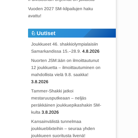
Vuoden 2027 SM-kilpailujen haku
avattu!
Uutiset
Joukkueet 46. shakkiolympialaisiin
Samarkandissa 15.–28.9.
4.8.2026
Nuorten JSM:ään on ilmoittautunut
12 joukkuetta – ilmoittautuminen on
mahdollista vielä 9.8. saakka!
3.8.2026
Tammer-Shakki jatkoi
mestaruusputkeaan – neljäs
peräkkäinen joukkuepikashakin SM-
kulta
3.8.2026
Kansainvälistä tunnelmaa
joukkueblixteihin – seuraa yhden
joukkueen suoritusta livenä!