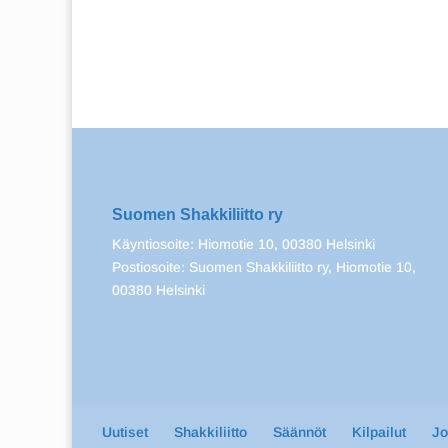
Suomen Shakkiliitto ry
Käyntiosoite: Hiomotie 10, 00380 Helsinki
Postiosoite: Suomen Shakkiliitto ry, Hiomotie 10,
00380 Helsinki
Uutiset
Shakkiliitto
Säännöt
Kilpailut
J