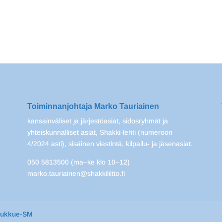
Toiminnanjohtaja Marko Tauriainen
kansainväliset ja järjestöasiat, sidosryhmät ja
yhteiskunnalliset asiat, Shakki-lehti (numeroon
4/2024 asti), sisäinen viestintä, kilpailu- ja jäsenasiat.
050 5813500 (ma–ke klo 10–12)
marko.tauriainen@shakkiliitto.fi
oukkue-SM