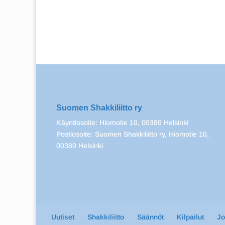
Suomen Shakkiliitto ry
Käyntiosoite: Hiomotie 10, 00380 Helsinki
Postiosoite: Suomen Shakkiliitto ry, Hiomotie 10,
00380 Helsinki
Uutiset
Shakkiliitto
Säännöt
Kilpailut
J