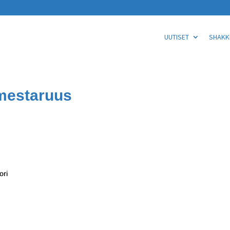
UUTISET
SHAKKI
 mestaruus
ori