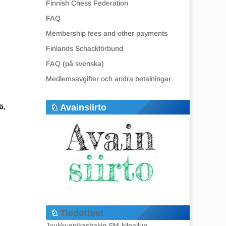
Finnish Chess Federation
FAQ
Membership fees and other payments
Finlands Schackförbund
FAQ (på svenska)
Medlemsavgifter och andra betalningar
Avainsiirto
ä,
Tiedotteet
Joukkuepikashakin SM-kilpailun