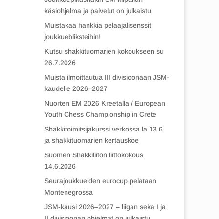
käsiohjelma ja palvelut on julkaistu
Muistakaa hankkia pelaajalisenssit
joukkuebliksteihin!
Kutsu shakkituomarien kokoukseen su
26.7.2026
Muista ilmoittautua III divisioonaan JSM-
kaudelle 2026–2027
Nuorten EM 2026 Kreetalla / European
Youth Chess Championship in Crete
Shakkitoimitsijakurssi verkossa la 13.6.
ja shakkituomarien kertauskoe
Suomen Shakkiliiton liittokokous
14.6.2026
Seurajoukkueiden eurocup pelataan
Montenegrossa
JSM-kausi 2026–2027 – liigan sekä I ja
II divisioonan ohjelmat on julkaistu