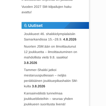
Vuoden 2027 SM-kilpailujen haku
avattu!
Uutiset
Joukkueet 46. shakkiolympialaisiin
Samarkandissa 15.–28.9.
4.8.2026
Nuorten JSM:ään on ilmoittautunut
12 joukkuetta – ilmoittautuminen on
mahdollista vielä 9.8. saakka!
3.8.2026
Tammer-Shakki jatkoi
mestaruusputkeaan – neljäs
peräkkäinen joukkuepikashakin SM-
kulta
3.8.2026
Kansainvälistä tunnelmaa
joukkueblixteihin – seuraa yhden
joukkueen suoritusta livenä!