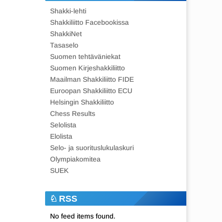
Shakki-lehti
Shakkiliitto Facebookissa
ShakkiNet
Tasaselo
Suomen tehtäväniekat
Suomen Kirjeshakkiliitto
Maailman Shakkiliitto FIDE
Euroopan Shakkiliitto ECU
Helsingin Shakkiliitto
Chess Results
Selolista
Elolista
Selo- ja suorituslukulaskuri
Olympiakomitea
SUEK
RSS
No feed items found.