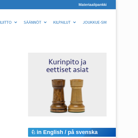
Materiaalipankki
LIITTO
SÄÄNNÖT
KILPAILUT
JOUKKUE-SM
in English / på svenska