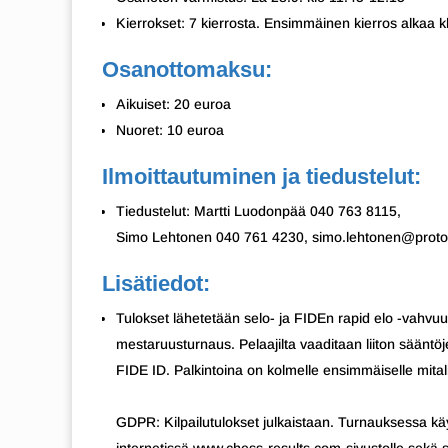
Kierrokset: 7 kierrosta. Ensimmäinen kierros alkaa k
Osanottomaksu:
Aikuiset: 20 euroa
Nuoret: 10 euroa
Ilmoittautuminen ja tiedustelut:
Tiedustelut: Martti Luodonpää 040 763 8115,
Simo Lehtonen 040 761 4230, simo.lehtonen@prot
Lisätiedot:
Tulokset lähetetään selo- ja FIDEn rapid elo -vahv
mestaruusturnaus. Pelaajilta vaaditaan liiton sääntö
FIDE ID. Palkintoina on kolmelle ensimmäiselle mitalit
GDPR: Kilpailutulokset julkaistaan. Turnauksessa käy