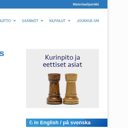
Materiaalipankki
LIITTO
SÄÄNNÖT
KILPAILUT
JOUKKUE-SM
s
in English / på svenska