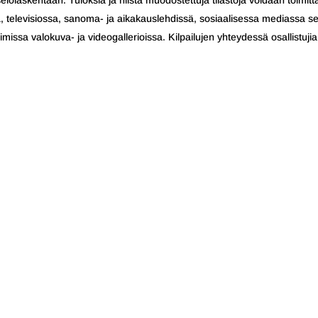
lolaskentaan. Tuloksia ja niistä muodostettuja tilastoja voidaan toimitt
ssä, televisiossa, sanoma- ja aikakauslehdissä, sosiaalisessa mediassa s
issa valokuva- ja videogallerioissa. Kilpailujen yhteydessä osallistujia