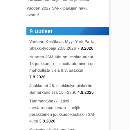
Vuoden 2027 SM-kilpailujen haku
avattu!
Uutiset
Vantaan Kesälava, Myyr York Park:
Shakki-työpaja 20.8.2026
7.8.2026
Nuorten JSM:ään on ilmoittautunut
14 joukkuetta – ilmoittautuminen on
mahdollista vielä 9.8. saakka!
7.8.2026
Joukkueet 46. shakkiolympialaisiin
Samarkandissa 15.–28.9.
4.8.2026
Tammer-Shakki jatkoi
mestaruusputkeaan – neljäs
peräkkäinen joukkuepikashakin SM-
kulta
3.8.2026
Kansainvälistä tunnelmaa