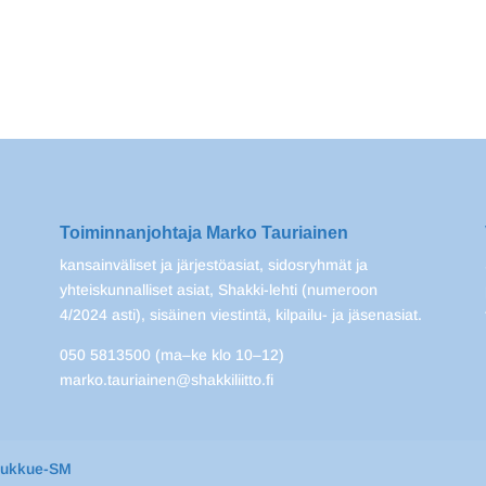
Toiminnanjohtaja Marko Tauriainen
kansainväliset ja järjestöasiat, sidosryhmät ja
yhteiskunnalliset asiat, Shakki-lehti (numeroon
4/2024 asti), sisäinen viestintä, kilpailu- ja jäsenasiat.
050 5813500 (ma–ke klo 10–12)
marko.tauriainen@shakkiliitto.fi
oukkue-SM