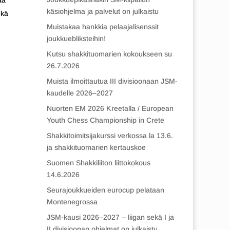
aa
käsiohjelma ja palvelut on julkaistu
ekä
Muistakaa hankkia pelaajalisenssit
joukkuebliksteihin!
Kutsu shakkituomarien kokoukseen su
26.7.2026
Muista ilmoittautua III divisioonaan JSM-
kaudelle 2026–2027
Nuorten EM 2026 Kreetalla / European
Youth Chess Championship in Crete
Shakkitoimitsijakurssi verkossa la 13.6.
ja shakkituomarien kertauskoe
Suomen Shakkiliiton liittokokous
14.6.2026
Seurajoukkueiden eurocup pelataan
Montenegrossa
JSM-kausi 2026–2027 – liigan sekä I ja
II divisioonan ohjelmat on julkaistu