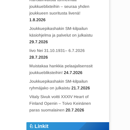
joukkueblixteihin – seuraa yhden
joukkueen suoritusta livenä!
1.8.2026
Joukkuepikashakin SM-kilpailun
käsiohjelma ja palvelut on julkaistu
29.7.2026
Iivo Nei 31.10.1931– 6.7.2026
28.7.2026
Muistakaa hankkia pelaajalisenssit
joukkuebliksteihin!
24.7.2026
Joukkuepikashakin SM-kilpailun
ryhmäjako on julkaistu
21.7.2026
Vitaly Sivuk voitti XXXIV Heart of
Finland Openin – Toivo Keinänen
paras suomalainen
20.7.2026
Linkit