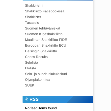
Shakki-lehti
Shakkiliitto Facebookissa
ShakkiNet
Tasaselo
Suomen tehtäväniekat
Suomen Kirjeshakkiliitto
Maailman Shakkiliitto FIDE
Euroopan Shakkiliitto ECU
Helsingin Shakkiliitto
Chess Results
Selolista
Elolista
Selo- ja suorituslukulaskuri
Olympiakomitea
SUEK
RSS
No feed items found.