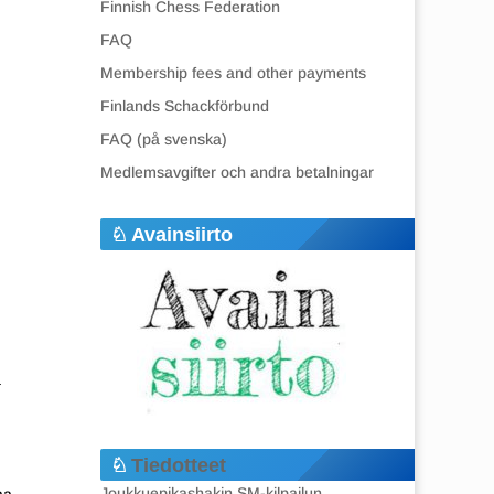
Finnish Chess Federation
FAQ
Membership fees and other payments
Finlands Schackförbund
FAQ (på svenska)
Medlemsavgifter och andra betalningar
Avainsiirto
a
Tiedotteet
Joukkuepikashakin SM-kilpailun