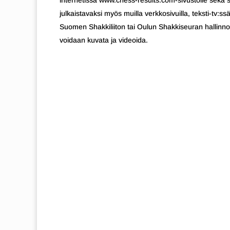
internetissä www.chess-results.com-sivustolle sekä se
julkaistavaksi myös muilla verkkosivuilla, teksti-tv:
Suomen Shakkiliiton tai Oulun Shakkiseuran hallinnoim
voidaan kuvata ja videoida.