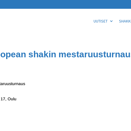
UUTISET
SHAKKI
nopean shakin mestaruusturnau
taruusturnaus
 17, Oulu