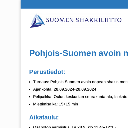
Pohjois-Suomen avoin 
Perustiedot:
Turnaus: Pohjois-Suomen avoin nopean shakin mes
Ajankohta: 28.09.2024-28.09.2024
Pelipaikka: Oulun keskustan seurakuntatalo, Isokatu
Miettimisaika: 15+15 min
Aikataulu:
Osanoton varmistus: La 28.9. klo 11.45-12:15