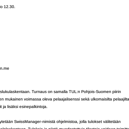
lo 12.30.
on.me
uuslukulaskentaan. Turnaus on samalla TUL:n Pohjois-Suomen piirin
jen mukainen voimassa oleva pelaajalisenssi sekä ulkomaisilta pelaajilt
 ja lisäksi esinepalkintoja.
tetään SwissManager-nimistä ohjelmistoa, jolla tulokset välitetään