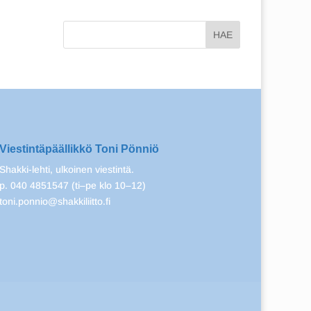
Viestintäpäällikkö Toni Pönniö
Shakki-lehti, ulkoinen viestintä.
p. 040 4851547 (ti–pe klo 10–12)
toni.ponnio@shakkiliitto.fi