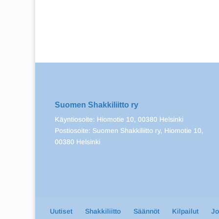
Suomen Shakkiliitto ry
Käyntiosoite: Hiomotie 10, 00380 Helsinki
Postiosoite: Suomen Shakkiliitto ry, Hiomotie 10,
00380 Helsinki
Uutiset
Shakkiliitto
Säännöt
Kilpailut
J