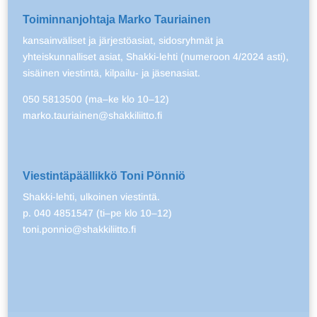
Toiminnanjohtaja Marko Tauriainen
kansainväliset ja järjestöasiat, sidosryhmät ja
yhteiskunnalliset asiat, Shakki-lehti (numeroon 4/2024 asti),
sisäinen viestintä, kilpailu- ja jäsenasiat.
050 5813500 (ma–ke klo 10–12)
marko.tauriainen@shakkiliitto.fi
Viestintäpäällikkö Toni Pönniö
Shakki-lehti, ulkoinen viestintä.
p. 040 4851547 (ti–pe klo 10–12)
toni.ponnio@shakkiliitto.fi