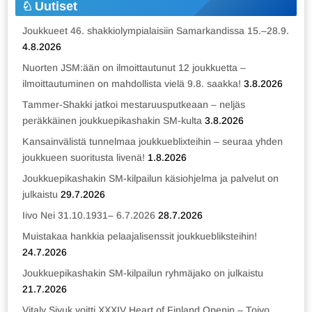
Uutiset
Joukkueet 46. shakkiolympialaisiin Samarkandissa 15.–28.9.
4.8.2026
Nuorten JSM:ään on ilmoittautunut 12 joukkuetta –
ilmoittautuminen on mahdollista vielä 9.8. saakka!
3.8.2026
Tammer-Shakki jatkoi mestaruusputkeaan – neljäs
peräkkäinen joukkuepikashakin SM-kulta
3.8.2026
Kansainvälistä tunnelmaa joukkueblixteihin – seuraa yhden
joukkueen suoritusta livenä!
1.8.2026
Joukkuepikashakin SM-kilpailun käsiohjelma ja palvelut on
julkaistu
29.7.2026
Iivo Nei 31.10.1931– 6.7.2026
28.7.2026
Muistakaa hankkia pelaajalisenssit joukkuebliksteihin!
24.7.2026
Joukkuepikashakin SM-kilpailun ryhmäjako on julkaistu
21.7.2026
Vitaly Sivuk voitti XXXIV Heart of Finland Openin – Toivo