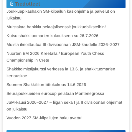
Tiedotteet
Joukkuepikashakin SM-kilpailun käsiohjelma ja palvelut on
julkaistu
Muistakaa hankkia pelaajalisenssit joukkuebliksteihin!
Kutsu shakkituomarien kokoukseen su 26.7.2026
Muista ilmoittautua III divisioonaan JSM-kaudelle 2026–2027
Nuorten EM 2026 Kreetalla / European Youth Chess
Championship in Crete
Shakkitoimitsijakurssi verkossa la 13.6. ja shakkituomarien
kertauskoe
Suomen Shakkiliiton liittokokous 14.6.2026
Seurajoukkueiden eurocup pelataan Montenegrossa
JSM-kausi 2026–2027 – liigan sekä I ja II divisioonan ohjelmat
on julkaistu
Vuoden 2027 SM-kilpailujen haku avattu!