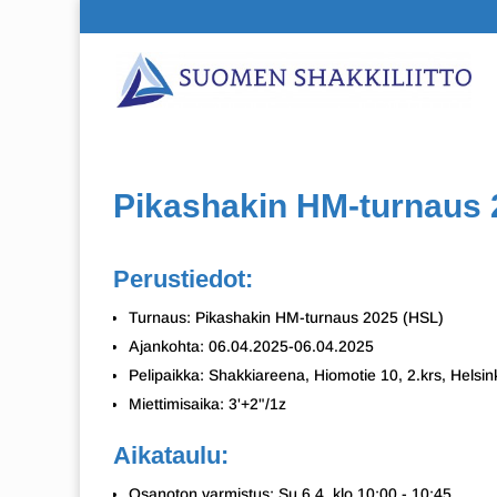
Pikashakin HM-turnaus 
Perustiedot:
Turnaus: Pikashakin HM-turnaus 2025 (HSL)
Ajankohta: 06.04.2025-06.04.2025
Pelipaikka: Shakkiareena, Hiomotie 10, 2.krs, Helsin
Miettimisaika: 3'+2"/1z
Aikataulu:
Osanoton varmistus: Su 6.4. klo 10:00 - 10:45