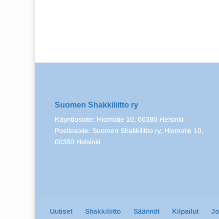
Suomen Shakkiliitto ry
Käyntiosoite: Hiomotie 10, 00380 Helsinki
Postiosoite: Suomen Shakkiliitto ry, Hiomotie 10,
00380 Helsinki
Uutiset
Shakkiliitto
Säännöt
Kilpailut
J