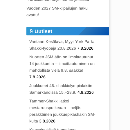
Vuoden 2027 SM-kilpailujen haku
avattu!
Uutiset
Vantaan Kesälava, Myyr York Park:
Shakki-työpaja 20.8.2026
7.8.2026
Nuorten JSM:ään on ilmoittautunut
14 joukkuetta – ilmoittautuminen on
mahdollista vielä 9.8. saakka!
7.8.2026
Joukkueet 46. shakkiolympialaisiin
Samarkandissa 15.–28.9.
4.8.2026
Tammer-Shakki jatkoi
mestaruusputkeaan – neljäs
peräkkäinen joukkuepikashakin SM-
kulta
3.8.2026
Kansainvälistä tunnelmaa