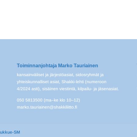
Toiminnanjohtaja Marko Tauriainen
kansainväliset ja järjestöasiat, sidosryhmät ja
yhteiskunnalliset asiat, Shakki-lehti (numeroon
4/2024 asti), sisäinen viestintä, kilpailu- ja jäsenasiat.
050 5813500 (ma–ke klo 10–12)
marko.tauriainen@shakkiliitto.fi
oukkue-SM