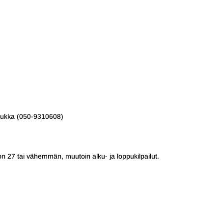
nukka (050-9310608)
n 27 tai vähemmän, muutoin alku- ja loppukilpailut.