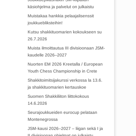
käsiohjelma ja palvelut on julkaistu
Muistakaa hankkia pelaajalisenssit
joukkuebliksteihin!
Kutsu shakkituomarien kokoukseen su
26.7.2026
Muista ilmoittautua III divisioonaan JSM-
kaudelle 2026–2027
Nuorten EM 2026 Kreetalla / European
Youth Chess Championship in Crete
Shakkitoimitsijakurssi verkossa la 13.6.
ja shakkituomarien kertauskoe
Suomen Shakkiliiton liittokokous
14.6.2026
Seurajoukkueiden eurocup pelataan
Montenegrossa
JSM-kausi 2026–2027 – liigan sekä I ja
II divisioonan ohjelmat on julkaistu