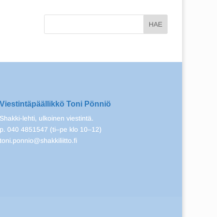
Viestintäpäällikkö Toni Pönniö
Shakki-lehti, ulkoinen viestintä.
p. 040 4851547 (ti–pe klo 10–12)
toni.ponnio@shakkiliitto.fi