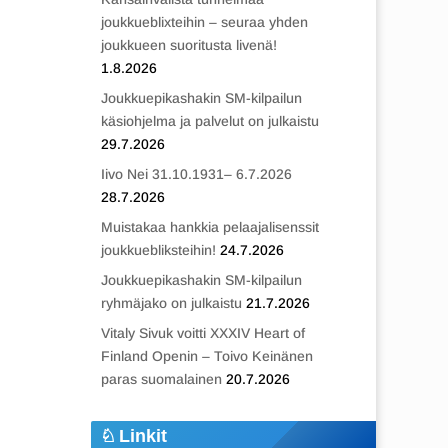
joukkueblixteihin – seuraa yhden
joukkueen suoritusta livenä!
1.8.2026
Joukkuepikashakin SM-kilpailun
käsiohjelma ja palvelut on julkaistu
29.7.2026
Iivo Nei 31.10.1931– 6.7.2026
28.7.2026
Muistakaa hankkia pelaajalisenssit
joukkuebliksteihin!
24.7.2026
Joukkuepikashakin SM-kilpailun
ryhmäjako on julkaistu
21.7.2026
Vitaly Sivuk voitti XXXIV Heart of
Finland Openin – Toivo Keinänen
paras suomalainen
20.7.2026
Linkit