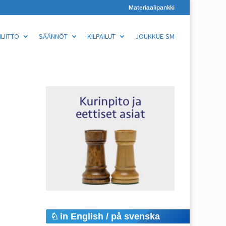
Materiaalipankki
LIITTO
SÄÄNNÖT
KILPAILUT
JOUKKUE-SM
in English / på svenska