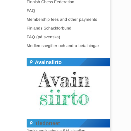
Finnish Chess Federation
FAQ
Membership fees and other payments
Finlands Schackförbund
FAQ (på svenska)
Medlemsavgifter och andra betalningar
Avainsiirto
Tiedotteet
Joukkuepikashakin SM-kilpailun