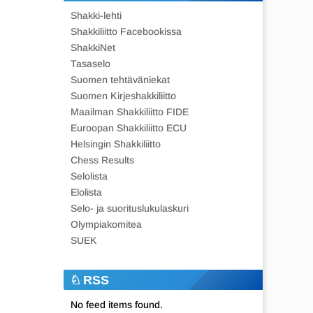
Shakki-lehti
Shakkiliitto Facebookissa
ShakkiNet
Tasaselo
Suomen tehtäväniekat
Suomen Kirjeshakkiliitto
Maailman Shakkiliitto FIDE
Euroopan Shakkiliitto ECU
Helsingin Shakkiliitto
Chess Results
Selolista
Elolista
Selo- ja suorituslukulaskuri
Olympiakomitea
SUEK
RSS
No feed items found.