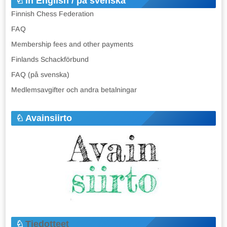
in English / på svenska
Finnish Chess Federation
FAQ
Membership fees and other payments
Finlands Schackförbund
FAQ (på svenska)
Medlemsavgifter och andra betalningar
Avainsiirto
Tiedotteet