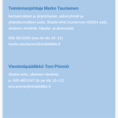
Toiminnanjohtaja Marko Tauriainen
kansainväliset ja järjestöasiat, sidosryhmät ja
yhteiskunnalliset asiat, Shakki-lehti (numeroon 4/2024 asti),
sisäinen viestintä, kilpailu- ja jäsenasiat.
050 5813500 (ma–ke klo 10–12)
marko.tauriainen@shakkiliitto.fi
Viestintäpäällikkö Toni Pönniö
Shakki-lehti, ulkoinen viestintä.
p. 040 4851547 (ti–pe klo 10–12)
toni.ponnio@shakkiliitto.fi