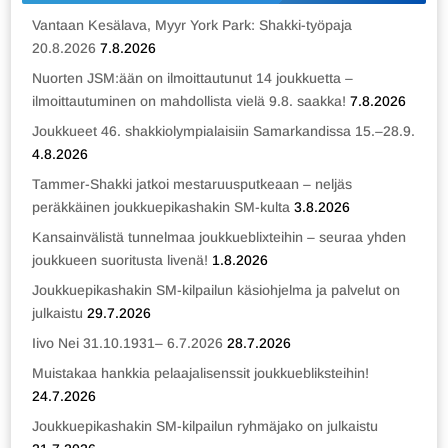
Vantaan Kesälava, Myyr York Park: Shakki-työpaja
20.8.2026
7.8.2026
Nuorten JSM:ään on ilmoittautunut 14 joukkuetta –
ilmoittautuminen on mahdollista vielä 9.8. saakka!
7.8.2026
Joukkueet 46. shakkiolympialaisiin Samarkandissa 15.–28.9.
4.8.2026
Tammer-Shakki jatkoi mestaruusputkeaan – neljäs
peräkkäinen joukkuepikashakin SM-kulta
3.8.2026
Kansainvälistä tunnelmaa joukkueblixteihin – seuraa yhden
joukkueen suoritusta livenä!
1.8.2026
Joukkuepikashakin SM-kilpailun käsiohjelma ja palvelut on
julkaistu
29.7.2026
Iivo Nei 31.10.1931– 6.7.2026
28.7.2026
Muistakaa hankkia pelaajalisenssit joukkuebliksteihin!
24.7.2026
Joukkuepikashakin SM-kilpailun ryhmäjako on julkaistu