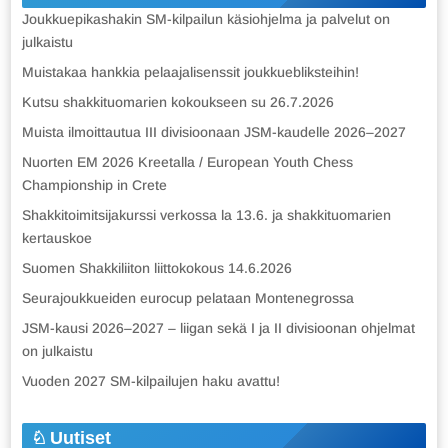
Joukkuepikashakin SM-kilpailun käsiohjelma ja palvelut on
julkaistu
Muistakaa hankkia pelaajalisenssit joukkuebliksteihin!
Kutsu shakkituomarien kokoukseen su 26.7.2026
Muista ilmoittautua III divisioonaan JSM-kaudelle 2026–2027
Nuorten EM 2026 Kreetalla / European Youth Chess
Championship in Crete
Shakkitoimitsijakurssi verkossa la 13.6. ja shakkituomarien
kertauskoe
Suomen Shakkiliiton liittokokous 14.6.2026
Seurajoukkueiden eurocup pelataan Montenegrossa
JSM-kausi 2026–2027 – liigan sekä I ja II divisioonan ohjelmat
on julkaistu
Vuoden 2027 SM-kilpailujen haku avattu!
Uutiset