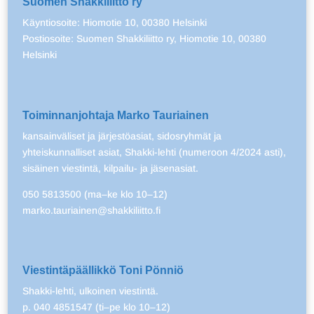
Suomen Shakkiliitto ry
Käyntiosoite: Hiomotie 10, 00380 Helsinki
Postiosoite: Suomen Shakkiliitto ry, Hiomotie 10, 00380
Helsinki
Toiminnanjohtaja Marko Tauriainen
kansainväliset ja järjestöasiat, sidosryhmät ja
yhteiskunnalliset asiat, Shakki-lehti (numeroon 4/2024 asti),
sisäinen viestintä, kilpailu- ja jäsenasiat.
050 5813500 (ma–ke klo 10–12)
marko.tauriainen@shakkiliitto.fi
Viestintäpäällikkö Toni Pönniö
Shakki-lehti, ulkoinen viestintä.
p. 040 4851547 (ti–pe klo 10–12)