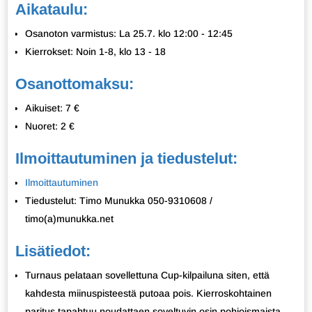
Aikataulu:
Osanoton varmistus: La 25.7. klo 12:00 - 12:45
Kierrokset: Noin 1-8, klo 13 - 18
Osanottomaksu:
Aikuiset: 7 €
Nuoret: 2 €
Ilmoittautuminen ja tiedustelut:
Ilmoittautuminen
Tiedustelut: Timo Munukka 050-9310608 /
timo(a)munukka.net
Lisätiedot:
Turnaus pelataan sovellettuna Cup-kilpailuna siten, että
kahdesta miinuspisteestä putoaa pois. Kierroskohtainen
paritus tapahtuu noudattaen soveltuvin osin pohjoismaista