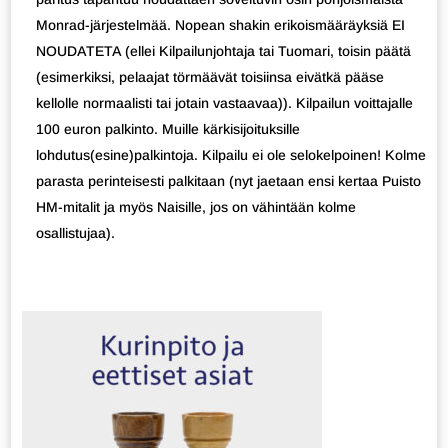
Monrad-järjestelmää. Nopean shakin erikoismääräyksiä EI
NOUDATETA (ellei Kilpailunjohtaja tai Tuomari, toisin päätä
(esimerkiksi, pelaajat törmäävät toisiinsa eivätkä pääse
kellolle normaalisti tai jotain vastaavaa)). Kilpailun voittajalle
100 euron palkinto. Muille kärkisijoituksille
lohdutus(esine)palkintoja. Kilpailu ei ole selokelpoinen! Kolme
parasta perinteisesti palkitaan (nyt jaetaan ensi kertaa Puisto
HM-mitalit ja myös Naisille, jos on vähintään kolme
osallistujaa).