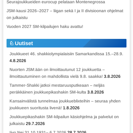
Seurajoukkueiden eurocup pelataan Montenegrossa
JSM-kausi 2026–2027 – liigan sekä I ja II divisioonan ohjelmat
on julkaistu
Vuoden 2027 SM-kilpailujen haku avattu!
Uutiset
Joukkueet 46. shakkiolympialaisiin Samarkandissa 15.–28.9.
4.8.2026
Nuorten JSM:ään on ilmoittautunut 12 joukkuetta –
ilmoittautuminen on mahdollista vielä 9.8. saakka!
3.8.2026
Tammer-Shakki jatkoi mestaruusputkeaan – neljäs
peräkkäinen joukkuepikashakin SM-kulta
3.8.2026
Kansainvälistä tunnelmaa joukkueblixteihin – seuraa yhden
joukkueen suoritusta livenä!
1.8.2026
Joukkuepikashakin SM-kilpailun käsiohjelma ja palvelut on
julkaistu
29.7.2026
Iivo Nei 31.10.1931– 6.7.2026
28.7.2026